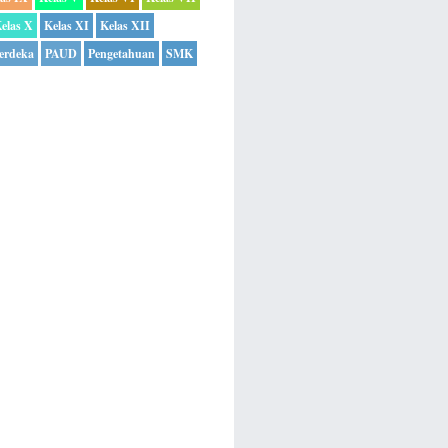
elas X
Kelas XI
Kelas XII
erdeka
PAUD
Pengetahuan
SMK