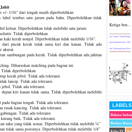
/Jahit
ah +/- 1/16” dari tengah masih diperbolehkan
n label tembus satu jarum pada bahu. Diperbolehkan tidak
Ketiga ben...
abel keluar. Diperbolehkan tidak melebihi satu jarum
elintir. Tidak diperbolehkan
 kaki kerah nonjol. Diperbolehkan tidak melebihi 1/16”.
r dari pucuk kerah tidak sama kiri dan kanan. Tidak ada
r akurat.
ahitan sambungan pada kerah. Tidak diperbolehkan ada jahitan
ching. Diharuskan matching pada bagian ini.
t. Tidak diperbolehkan
tup kerah jebol. Tidak ada toleransi.
dak lancip. Tidak ada toleransi.
 jebol. Tidak ada toleransi.
n depan kiri kanan tidak sama. Tidak diperbolehkan melebihi
at pada bagian tengah. Tidak ada toleransi.
LABELS
au rusak kancing. Tidak ada toleransi.
gabungan. Tidak ada toleransi
Bahasa Indon
kurang baik. Tidak ada toleransi.
Budaya Bany
tan saku yang tidak sesuai. Diperbolehkan tidak melebihi ¼”
an tidak sama posisinya. Diperbolehkan tidak melebihi 1/4”
Kelas IV
Ke