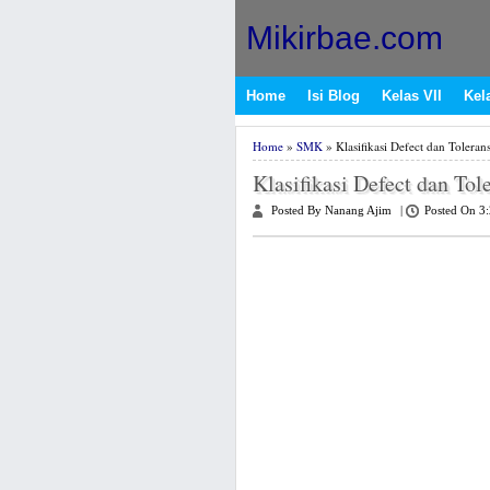
Mikirbae.com
Home
Isi Blog
Kelas VII
Kela
Home
»
SMK
» Klasifikasi Defect dan Tolera
Klasifikasi Defect dan To
Posted By Nanang Ajim
|
Posted On 3