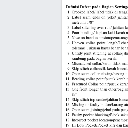
Definisi Defect pada Bagian Sewing
Crooked label/ label tidak di teng
Label seam ends on yoke/ jahita
melebihi 1/8”
Label stitching over run/ jahitan l
Poor banding/ lapisan kaki kerah m
Nose on band extension/pemasangan
Uneven collar point length/Leba
toleransi , ukuran harus benar bena
Untidy joint stitching at collar/j
sambung pada bagian kerah.
Mismatched collar/kerah tidak mat
Skip stitch collar/stik kerah lonca
Open seam collar closing/pasang tu
Beading collar point/pucuk kerah ti
Fractured Collar point/pucuk kerah
One front longer than other/bagia
¼”
Skip stitch top centre/jahitan lonc
Missing or faulty button/kurang at
Open seam joining/jebol pada peng
Faulty pocket blocking/Block saku 
Incorrect pocket location/penempa
Hi Low Pocket/Pocket kiri dan kan