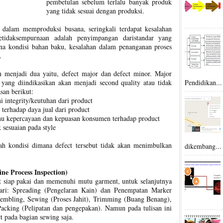
pembetulan sebelum terlalu banyak produk
yang tidak sesuai dengan produksi.
 dalam memproduksi busana, seringkali terdapat kesalahan
etidaksempurnaan adalah penyimpangan daristandar yang
rena kondisi bahan baku, kesalahan dalam penanganan proses
.
an menjadi dua yaitu, defect major dan defect minor. Major
 yang diindikasikan akan menjadi second quality atau tidak
Pendidikan...
san berikut:
 integrity/keutuhan dari product
terhadap daya jual dari product
u kepercayaan dan kepuasan konsumen terhadap product
 sesuaian pada style
ah kondisi dimana defect tersebut tidak akan menimbulkan
dikembang...
ne Process Inspection)
t siap pakai dan memenuhi mutu garment, untuk selanjutnya
ari: Spreading (Pengelaran Kain) dan Penempatan Marker
sembling, Sewing (Proses Jahit), Trimming (Buang Benang),
acking (Pelipatan dan pengepakan). Namun pada tulisan ini
 pada bagian sewing saja.