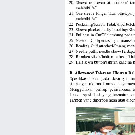
Sleeve not even at armhole/ ta
melebihi ¼”
One sleeve longer than other/pan
melebihi ¼”
Puckering/Kerut. Tidak diperbole
Sleeve placket faulty blocking/Blo
Fullness in Cuff/Gelembung pada m
Nose on Cuff/pemasangan manset m
Beading Cuff attached/Pasang mans
Needle pulls, needle chew/Terdapa
Brooken stitch/Jahitan putus. Tida
Half sewn button/jahitan kancing 
B. Allowence/ Toleransi Ukuran D
Spesifikasi ukur pada dasarnya m
simpangan ukuran komponen garmen y
Menggunakan prinsip pemeriksaan 
kepada spesifikasi yang tercantum d
garmen yang diperbolehkan atau diperk