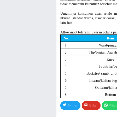
tidak memenuhi ketentuan tersebut mak
Umumnya konsumen akan selalu men
ukuran, standar warna, standar corak, 
lain-lain..
Allowance/ toleransi ukuran celana pa
No.
Item
1.
Waist/pingg
2.
Hip/bagian Daerah
3.
Knee
4.
Frontrise/p
5.
Backrise/ samb. di b
6.
Inseam/jahitan ba
7.
Outseam/jahita
8.
Bottom
Twitter
GMail
What