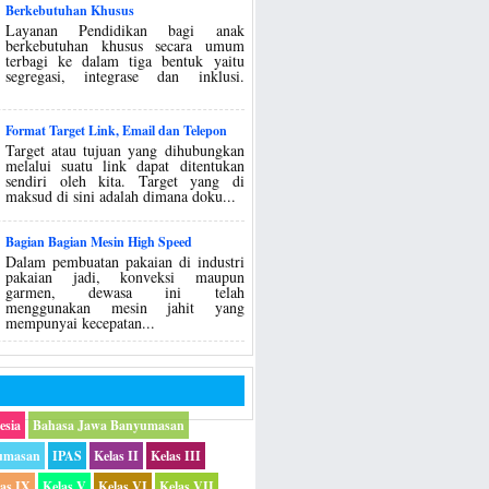
Berkebutuhan Khusus
Layanan Pendidikan bagi anak
berkebutuhan khusus secara umum
terbagi ke dalam tiga bentuk yaitu
segregasi, integrase dan inklusi.
Format Target Link, Email dan Telepon
Target atau tujuan yang dihubungkan
melalui suatu link dapat ditentukan
sendiri oleh kita. Target yang di
maksud di sini adalah dimana doku...
Bagian Bagian Mesin High Speed
Dalam pembuatan pakaian di industri
pakaian jadi, konveksi maupun
garmen, dewasa ini telah
menggunakan mesin jahit yang
mempunyai kecepatan...
esia
Bahasa Jawa Banyumasan
umasan
IPAS
Kelas II
Kelas III
las IX
Kelas V
Kelas VI
Kelas VII