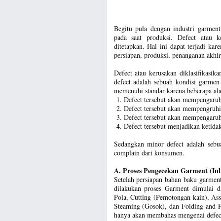
Begitu pula dengan industri garment
pada saat produksi. Defect atau k
ditetapkan. Hal ini dapat terjadi ka
persiapan, produksi, penanganan akhir
Defect atau kerusakan diklasifikasik
defect adalah sebuah kondisi garmen
memenuhi standar karena beberapa ala
Defect tersebut akan mempengaruhi
Defect tersebut akan mempengruhi 
Defect tersebut akan mempengaruh
Defect tersebut menjadikan ketidak
Sedangkan minor defect adalah sebu
complain dari konsumen.
A. Proses Pengecekan Garment (Inli
Setelah persiapan bahan baku garmen
dilakukan proses Garment dimulai d
Pola, Cutting (Pemotongan kain), As
Steaming (Gosok), dan Folding and P
hanya akan membahas mengenai defect