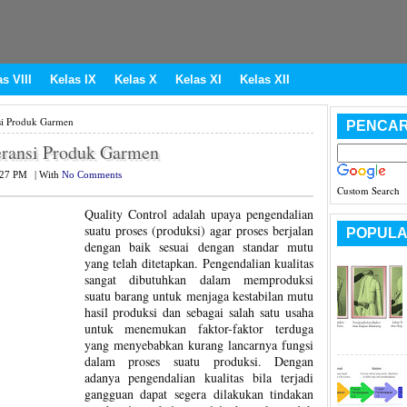
s VIII
Kelas IX
Kelas X
Kelas XI
Kelas XII
nsi Produk Garmen
PENCAR
leransi Produk Garmen
:27 PM
|
With
No Comments
Custom Search
Quality Control adalah upaya pengendalian
suatu proses (produksi) agar proses berjalan
POPULA
dengan baik sesuai dengan standar mutu
yang telah ditetapkan. Pengendalian kualitas
sangat dibutuhkan dalam memproduksi
suatu barang untuk menjaga kestabilan mutu
hasil produksi dan sebagai salah satu usaha
untuk menemukan faktor-faktor terduga
yang menyebabkan kurang lancarnya fungsi
dalam proses suatu produksi. Dengan
adanya pengendalian kualitas bila terjadi
gangguan dapat segera dilakukan tindakan