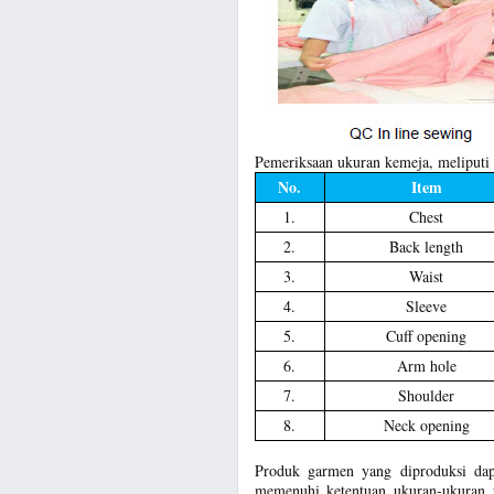
Pemeriksaan ukuran kemeja, meliputi i
No.
Item
1.
Chest
2.
Back length
3.
Waist
4.
Sleeve
5.
Cuff opening
6.
Arm hole
7.
Shoulder
8.
Neck opening
Produk garmen yang diproduksi dapa
memenuhi ketentuan ukuran-ukuran y