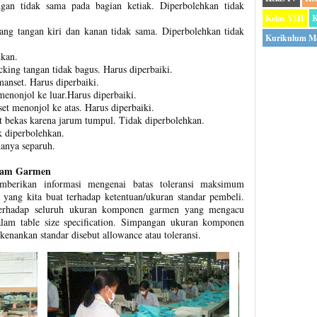
ngan tidak sama pada bagian ketiak. Diperbolehkan tidak
Kelas VIII
K
jang tangan kiri dan kanan tidak sama. Diperbolehkan tidak
Kurikulum M
hkan.
cking tangan tidak bagus. Harus diperbaiki.
anset. Harus diperbaiki.
enonjol ke luar.Harus diperbaiki.
et menonjol ke atas. Harus diperbaiki.
t bekas karena jarum tumpul. Tidak diperbolehkan.
k diperbolehkan.
hanya separuh.
alam Garmen
emberikan informasi mengenai batas toleransi maksimum
ang kita buat terhadap ketentuan/ukuran standar pembeli.
terhadap seluruh ukuran komponen garmen yang mengacu
alam table size specification. Simpangan ukuran komponen
enankan standar disebut allowance atau toleransi.