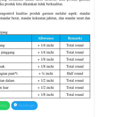
a produk kita dikatakan tidak berkualitas.
gontrol kualitas produk garmen melalui aspek: standar
standar berat, standar kekuatan jahitan, dan standar susut dan
njang
Allowance
Remarks
ang
+ 1/4 inchi
Total round
 pinggang
+ 1/4 inchi
Total round
+ 1/8 inchi
Total round
esak
+ 1/8 inchi
Total round
agian pant*t
+ ¼ inchi
Half round
gian dalam
+ 1/2 inchi
Total round
n luar
+ 1/2 inchi
Total round
+ 1/8 inchi
Total round
sApp
Messenger