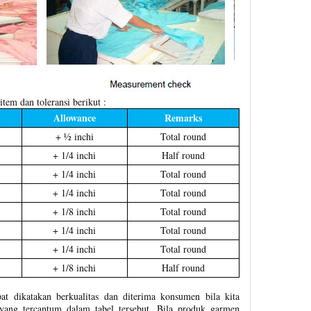
tem dan toleransi berikut :
Allowance
Remarks
+ ½ inchi
Total round
+ 1/4 inchi
Half round
+ 1/4 inchi
Total round
+ 1/4 inchi
Total round
+ 1/8 inchi
Total round
+ 1/4 inchi
Total round
+ 1/4 inchi
Total round
+ 1/8 inchi
Half round
t dikatakan berkualitas dan diterima konsumen bila kita
ang tercantum dalam tabel tersebut. Bila produk garmen