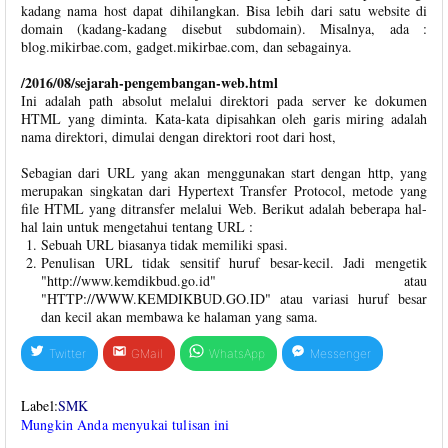
kadang nama host dapat dihilangkan. Bisa lebih dari satu website di
domain (kadang-kadang disebut subdomain). Misalnya, ada :
blog.mikirbae.com, gadget.mikirbae.com, dan sebagainya.
/2016/08/sejarah-pengembangan-web.html
Ini adalah path absolut melalui direktori pada server ke dokumen
HTML yang diminta. Kata-kata dipisahkan oleh garis miring adalah
nama direktori, dimulai dengan direktori root dari host,
Sebagian dari URL yang akan menggunakan start dengan http, yang
merupakan singkatan dari Hypertext Transfer Protocol, metode yang
file HTML yang ditransfer melalui Web. Berikut adalah beberapa hal-
hal lain untuk mengetahui tentang URL :
Sebuah URL biasanya tidak memiliki spasi.
Penulisan URL tidak sensitif huruf besar-kecil. Jadi mengetik
"http://www.kemdikbud.go.id" atau
"HTTP://WWW.KEMDIKBUD.GO.ID" atau variasi huruf besar
dan kecil akan membawa ke halaman yang sama.
Twitter
GMail
WhatsApp
Messenger
Label:
SMK
Mungkin Anda menyukai tulisan ini