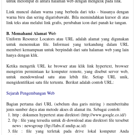
untuk melompat di antara halaman web dengan mengklik pada link.
Link muncul dalam warna yang berbeda dari teks - biasanya dengan
warna biru dan sering digarisbawahi. Bila memindahkan kursor di atas
link teks atau melalui link grafis, perubahan icon dari panah ke tangan.
B. Memahami Alamat We
b
Uniform Resource Locators atau URL adalah alamat yang digunakan
untuk menemukan file. Informasi yang terkandung dalam URL
memberi kemampuan untuk berpindah dari satu halaman web yang lain
hanya dengan klik.
Ketika mengetik URL ke browser atau klik link hypertext, browser
mengirim permintaan ke komputer remote, yang disebut server web,
untuk mendownload satu atau lebih file. Setiap URL unik,
mengidentifikasi satu file tertentu. Berikut adalah contoh URL:
Sejarah Pengembangan Web
Bagian pertama dari URL (sebelum dua garis miring ) memberitahu
jenis sumber daya atau metode akses di alamat itu. Sebagai contoh:
http : dokumen hypertext atau direktori (http://www.google.co.id/)
ftp : file yang tersedia untuk di-download atau direktori file tersebut
news : newsgroup (ftp://labs.if.undip.ac.id)
file : file yang terletak pada drive lokal komputer Anda