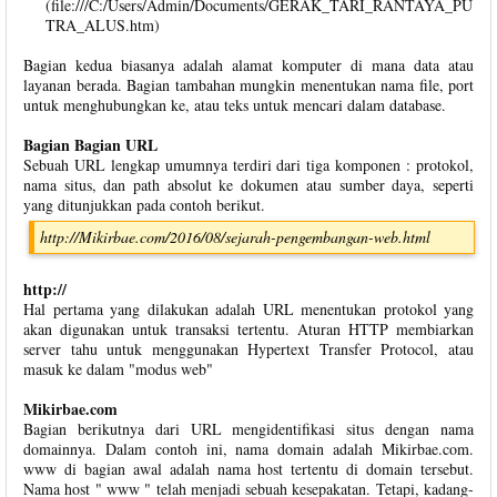
(file:///C:/Users/Admin/Documents/GERAK_TARI_RANTAYA_PU
TRA_ALUS.htm)
Bagian kedua biasanya adalah alamat komputer di mana data atau
layanan berada. Bagian tambahan mungkin menentukan nama file, port
untuk menghubungkan ke, atau teks untuk mencari dalam database.
Bagian Bagian URL
Sebuah URL lengkap umumnya terdiri dari tiga komponen : protokol,
nama situs, dan path absolut ke dokumen atau sumber daya, seperti
yang ditunjukkan pada contoh berikut.
http://Mikirbae.com/2016/08/sejarah-pengembangan-web.html
http://
Hal pertama yang dilakukan adalah URL menentukan protokol yang
akan digunakan untuk transaksi tertentu. Aturan HTTP membiarkan
server tahu untuk menggunakan Hypertext Transfer Protocol, atau
masuk ke dalam "modus web"
Mikirbae.com
Bagian berikutnya dari URL mengidentifikasi situs dengan nama
domainnya. Dalam contoh ini, nama domain adalah Mikirbae.com.
www di bagian awal adalah nama host tertentu di domain tersebut.
Nama host " www " telah menjadi sebuah kesepakatan. Tetapi, kadang-