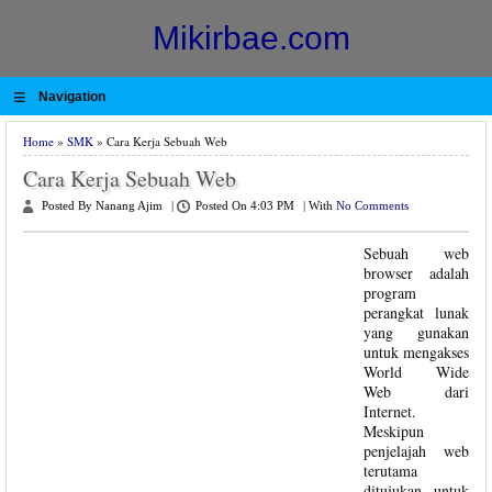
Mikirbae.com
≡
Navigation
Home
»
SMK
» Cara Kerja Sebuah Web
Cara Kerja Sebuah Web
Posted By Nanang Ajim
|
Posted On 4:03 PM
|
With
No Comments
Sebuah web
browser adalah
program
perangkat lunak
yang gunakan
untuk mengakses
World Wide
Web dari
Internet.
Meskipun
penjelajah web
terutama
ditujukan untuk