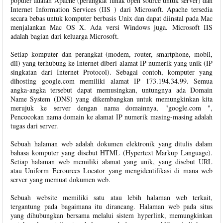
populer adalah Apache (perangkat lunak open source untuk server) dan
Internet Information Services (IIS ) dari Microsoft. Apache tersedia
secara bebas untuk komputer berbasis Unix dan dapat diinstal pada Mac
menjalankan Mac OS X. Ada versi Windows juga. Microsoft IIS
adalah bagian dari keluarga Microsoft.
Setiap komputer dan perangkat (modem, router, smartphone, mobil,
dll) yang terhubung ke Internet diberi alamat IP numerik yang unik (IP
singkatan dari Internet Protocol). Sebagai contoh, komputer yang
dihosting google.com memiliki alamat IP 173.194.34.99. Semua
angka-angka tersebut dapat memusingkan, untungnya ada Domain
Name System (DNS) yang dikembangkan untuk memungkinkan kita
merujuk ke server dengan nama domainnya, "google.com ",
Pencocokan nama domain ke alamat IP numerik masing-masing adalah
tugas dari server.
Sebuah halaman web adalah dokumen elektronik yang ditulis dalam
bahasa komputer yang disebut HTML (Hypertext Markup Language).
Setiap halaman web memiliki alamat yang unik, yang disebut URL
atau Uniform Eerources Locator yang mengidentifikasi di mana web
server yang memuat dokumen web.
Sebuah website memiliki satu atau lebih halaman web terkait,
tergantung pada bagaimana itu dirancang. Halaman web pada situs
yang dihubungkan bersama melalui sistem hyperlink, memungkinkan