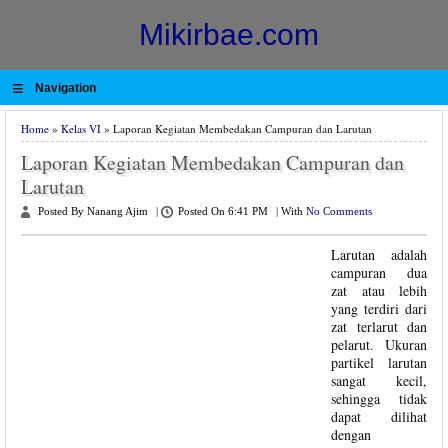
Mikirbae.com
≡
Navigation
Home
»
Kelas VI
» Laporan Kegiatan Membedakan Campuran dan Larutan
Laporan Kegiatan Membedakan Campuran dan
Larutan
Posted By Nanang Ajim
|
Posted On 6:41 PM
|
With
No Comments
Larutan adalah
campuran dua
zat atau lebih
yang terdiri dari
zat terlarut dan
pelarut. Ukuran
partikel larutan
sangat kecil,
sehingga tidak
dapat dilihat
dengan