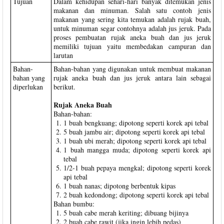
Tujuan
Dalam kehidupan sehari-hari banyak ditemukan jenis
makanan dan minuman. Salah satu contoh jenis
makanan yang sering kita temukan adalah rujak buah,
untuk minuman segar contohnya adalah jus jeruk. Pada
proses pembuatan rujak aneka buah dan jus jeruk
memiliki tujuan yaitu membedakan campuran dan
larutan
Bahan-
Bahan-bahan yang digunakan untuk membuat makanan
bahan yang
rujak aneka buah dan jus jeruk antara lain sebagai
diperlukan
berikut.
Rujak Aneka Buah
Bahan-bahan:
1 buah bengkuang; dipotong seperti korek api tebal
5 buah jambu air; dipotong seperti korek api tebal
1 buah ubi merah; dipotong seperti korek api tebal
1 buah mangga muda; dipotong seperti korek api
tebal
1/2-1 buah pepaya mengkal; dipotong seperti korek
api tebal
1 buah nanas; dipotong berbentuk kipas
2 buah kedondong; dipotong seperti korek api tebal
Bahan bumbu:
5 buah cabe merah keriting; dibuang bijinya
2 buah cabe rawit (jika ingin lebih pedas)