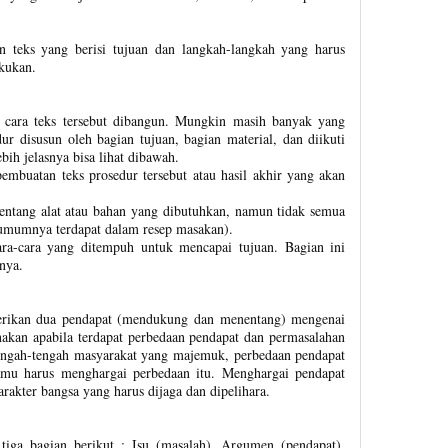
n teks yang berisi tujuan dan langkah-langkah yang harus
akukan.
u cara teks tersebut dibangun. Mungkin masih banyak yang
ur disusun oleh bagian tujuan, bagian material, dan diikuti
bih jelasnya bisa lihat dibawah.
 pembuatan teks prosedur tersebut atau hasil akhir yang akan
 tentang alat atau bahan yang dibutuhkan, namun tidak semua
 (umumnya terdapat dalam resep masakan).
ara-cara yang ditempuh untuk mencapai tujuan. Bagian ini
nya.
erikan dua pendapat (mendukung dan menentang) mengenai
unakan apabila terdapat perbedaan pendapat dan permasalahan
engah-tengah masyarakat yang majemuk, perbedaan pendapat
kamu harus menghargai perbedaan itu. Menghargai pendapat
arakter bangsa yang harus dijaga dan dipelihara.
as tiga bagian berikut : Isu (masalah), Argumen (pendapat),