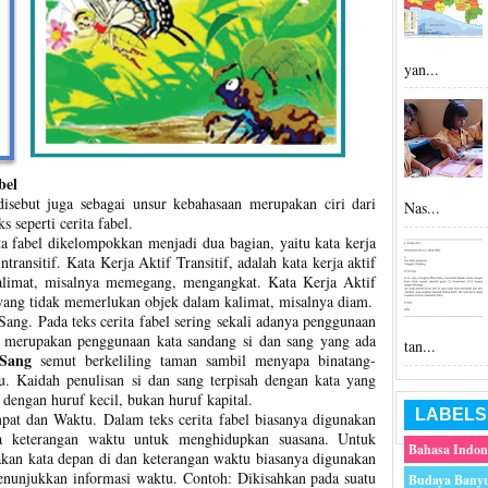
yan...
bel
isebut juga sebagai unsur kebahasaan merupakan ciri dari
Nas...
 seperti cerita fabel.
ta fabel dikelompokkan menjadi dua bagian, yaitu kata kerja
 intransitif. Kata Kerja Aktif Transitif, adalah kata kerja aktif
limat, misalnya memegang, mengangkat. Kata Kerja Aktif
if yang tidak memerlukan objek dalam kalimat, misalnya diam.
ng. Pada teks cerita fabel sering sekali adanya penggunaan
t merupakan penggunaan kata sandang si dan sang yang ada
tan...
Sang
semut berkeliling taman sambil menyapa binatang-
u. Kaidah penulisan si dan sang terpisah dengan kata yang
s dengan huruf kecil, bukan huruf kapital.
LABELS
at dan Waktu. Dalam teks cerita fabel biasanya digunakan
ta keterangan waktu untuk menghidupkan suasana. Untuk
Bahasa Indon
akan kata depan di dan keterangan waktu biasanya digunakan
enunjukkan informasi waktu. Contoh: Dikisahkan pada suatu
Budaya Bany