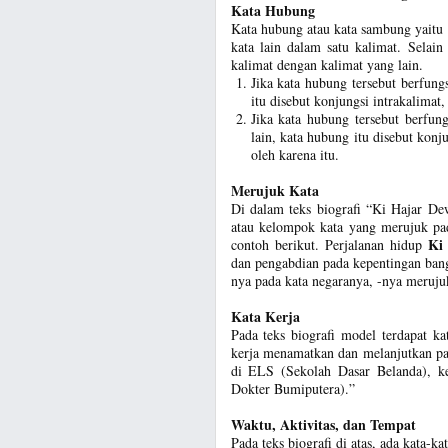
Kata Hubung
Kata hubung atau kata sambung yaitu 
kata lain dalam satu kalimat. Selai
kalimat dengan kalimat yang lain.
Jika kata hubung tersebut berfung
itu disebut konjungsi intrakalimat, 
Jika kata hubung tersebut berfu
lain, kata hubung itu disebut konj
oleh karena itu.
Merujuk Kata
Di dalam teks biografi “Ki Hajar De
atau kelompok kata yang merujuk pad
Ki
contoh berikut. Perjalanan hidup
dan pengabdian pada kepentingan ban
nya pada kata negaranya, -nya meruju
Kata Kerja
Pada teks biografi model terdapat ka
kerja menamatkan dan melanjutkan p
di ELS (Sekolah Dasar Belanda), 
Dokter Bumiputera).”
Waktu, Aktivitas, dan Tempat
Pada teks biografi di atas, ada kata-k