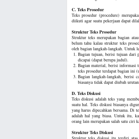
C. Teks Prosedur
Teks prosedur (procedure) merupaka
diikuti agar suatu pekerjaan dapat dil
Struktur Teks Prosedur
Struktur teks merupakan bagian ata
belum tahu kalau struktur teks prosed
oleh bagian langkah-langkah. Untuk le
Bagian tujuan, berisi tujuan dari
dicapai (dapat berupa judul).
Bagian material, berisi informasi
teks prosedur terdapat bagian ini
Bagian langkah-langkah, berisi c
biasanya tidak dapat diubah urutan
D. Teks Diskusi
Teks diskusi adalah teks yang memb
suatu hal. Teks diskusi biasanya dig
yang harus dipecahkan bersama. Di t
adalah hal yang biasa. Untuk itu, 
orang lain merupakan salah satu ciri k
Struktur Teks Diskusi
Struktur teks diskusi itu terdiri at