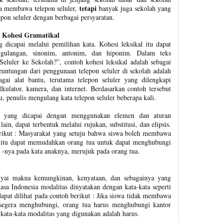
tetapi
a membawa telepon seluler,
banyak juga sekolah yang
n seluler dengan berbagai persyaratan.
n Kohesi Gramatikal
 dicapai melalui pemilihan kata. Kohesi leksikal itu dapat
engulangan, sinonim, antonim, dan hiponim. Dalam teks
uler ke Sekolah?”, contoh kohesi leksikal adalah sebagai
keuntungan dari penggunaan telepon seluler di sekolah adalah
agai alat bantu, terutama telepon seluler yang dilengkapi
lkulator, kamera, dan internet. Berdasarkan contoh tersebut
 penulis mengulang kata telepon seluler beberapa kali.
n yang dicapai dengan menggunakan elemen dan aturan
ain, dapat terbentuk melalui rujukan, substitusi, dan elipsis.
erikut : Masyarakat yang setuju bahwa siswa boleh membawa
al itu dapat memudahkan orang tua untuk dapat menghubungi
 -nya pada kata anaknya, merujuk pada orang tua.
yai makna kemungkinan, kenyataan, dan sebagainya yang
sa Indonesia modalitas dinyatakan dengan kata-kata seperti
dapat dilihat pada contoh berikut : Jika siswa tidak membawa
u segera menghubungi, orang tua harus menghubungi kantor
kata-kata modalitas yang digunakan adalah harus.