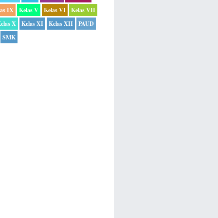
las IX
Kelas V
Kelas VI
Kelas VII
elas X
Kelas XI
Kelas XII
PAUD
SMK