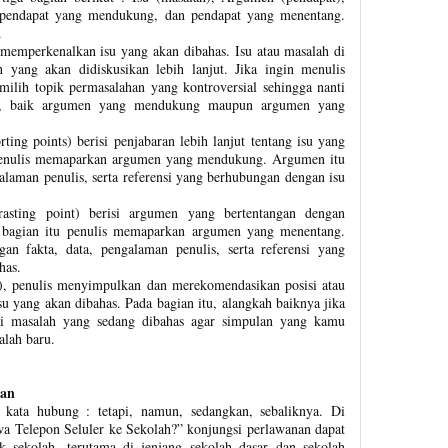
 pendapat yang mendukung, dan pendapat yang menentang.
.
 memperkenalkan isu yang akan dibahas. Isu atau masalah di
h yang akan didiskusikan lebih lanjut. Jika ingin menulis
milih topik permasalahan yang kontroversial sehingga nanti
, baik argumen yang mendukung maupun argumen yang
ng points) berisi penjabaran lebih lanjut tentang isu yang
 penulis memaparkan argumen yang mendukung. Argumen itu
alaman penulis, serta referensi yang berhubungan dengan isu
asting point) berisi argumen yang bertentangan dengan
bagian itu penulis memaparkan argumen yang menentang.
n fakta, data, pengalaman penulis, serta referensi yang
ahas.
), penulis menyimpulkan dan merekomendasikan posisi atau
su yang akan dibahas. Pada bagian itu, alangkah baiknya jika
i masalah yang sedang dibahas agar simpulan yang kamu
alah baru.
nan
kata hubung : tetapi, namun, sedangkan, sebaliknya. Di
 Telepon Seluler ke Sekolah?” konjungsi perlawanan dapat
k sekolah, terutama di jenjang sekolah dasar dan sekolah