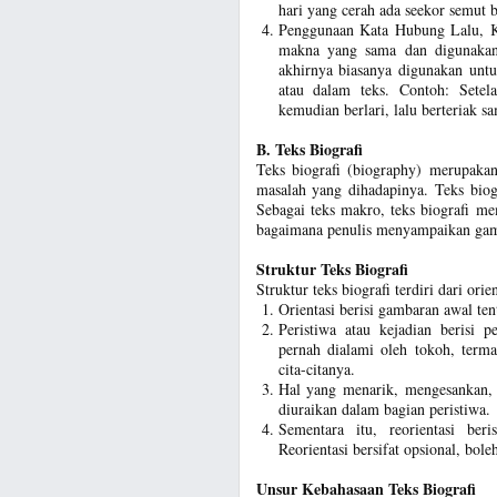
hari yang cerah ada seekor semut b
Penggunaan Kata Hubung Lalu, K
makna yang sama dan digunakan 
akhirnya biasanya digunakan unt
atau dalam teks. Contoh: Setel
kemudian berlari, lalu berteriak s
B. Teks Biografi
Teks biografi (biography) merupakan
masalah yang dihadapinya. Teks biog
Sebagai teks makro, teks biografi me
bagaimana penulis menyampaikan gamb
Struktur Teks Biografi
Struktur teks biografi terdiri dari orie
Orientasi berisi gambaran awal ten
Peristiwa atau kejadian berisi pe
pernah dialami oleh tokoh, term
cita-citanya.
Hal yang menarik, mengesankan,
diuraikan dalam bagian peristiwa.
Sementara itu, reorientasi ber
Reorientasi bersifat opsional, bole
Unsur Kebahasaan Teks Biografi