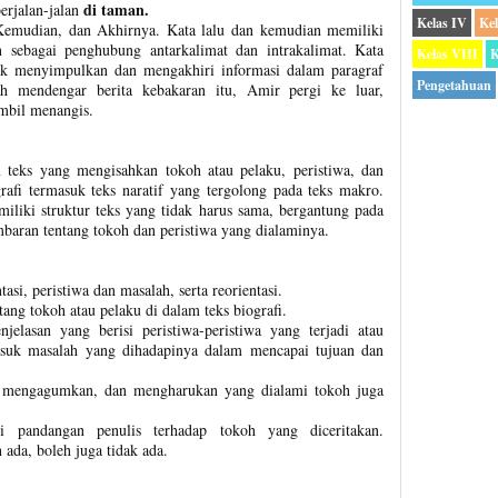
di taman.
erjalan-jalan
Kelas IV
Ke
emudian, dan Akhirnya. Kata lalu dan kemudian memiliki
sebagai penghubung antarkalimat dan intrakalimat. Kata
Kelas VIII
K
uk menyimpulkan dan mengakhiri informasi dalam paragraf
Pengetahuan
ah mendengar berita kebakaran itu, Amir pergi ke luar,
ambil menangis.
 teks yang mengisahkan tokoh atau pelaku, peristiwa, dan
rafi termasuk teks naratif yang tergolong pada teks makro.
miliki struktur teks yang tidak harus sama, bergantung pada
aran tentang tokoh dan peristiwa yang dialaminya.
ntasi, peristiwa dan masalah, serta reorientasi.
tang tokoh atau pelaku di dalam teks biografi.
njelasan yang berisi peristiwa-peristiwa yang terjadi atau
asuk masalah yang dihadapinya dalam mencapai tujuan dan
 mengagumkan, dan mengharukan yang dialami tokoh juga
isi pandangan penulis terhadap tokoh yang diceritakan.
h ada, boleh juga tidak ada.