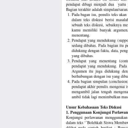
pendapat dibagi menjadi dua yaitu
Bagian terakhir adalah simpulan/saran
Pada bagan isu, penulis teks akan
dalam teks diskusi berisi masala
sebuah teks diskusi, sebaiknya me
kamu memiliki banyak argumen
menentang.
Pendapat yang mendukung (supporti
sedang dibahas. Pada bagian itu
didukung dengan fakta, data, peng
yang dibahas.
Pendapat yang menentang (contr
pendapat yang mendukung. Pada 
Argumen itu juga didukung denga
berhubungan dengan isu yang dib
Pada bagian simpulan (conclusion
pendapat akhir penulis mengenai i
mengambil jalan tengah mengena
ambil tidak lagi menimbulkan mas
Unsur Kebahasaan Teks Diskusi
1. Penggunaan Konjungsi Perlawa
Konjungsi perlawanan menggunakan 
dalam teks ‘’Bolehkah Siswa Membawa
dilihat pada contoh berikut : Banya