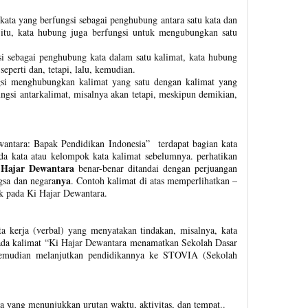
kata yang berfungsi sebagai penghubung antara satu kata dan
n itu, kata hubung juga berfungsi untuk mengubungkan satu
si sebagai penghubung kata dalam satu kalimat, kata hubung
seperti dan, tetapi, lalu, kemudian.
ngsi menghubungkan kalimat yang satu dengan kalimat yang
ungsi antarkalimat, misalnya akan tetapi, meskipun demikian,
wantara: Bapak Pendidikan Indonesia” terdapat bagian kata
a kata atau kelompok kata kalimat sebelumnya. perhatikan
 Hajar Dewantara
benar-benar ditandai dengan perjuangan
nya
gsa dan negara
. Contoh kalimat di atas memperlihatkan –
k pada Ki Hajar Dewantara.
ta kerja (verbal) yang menyatakan tindakan, misalnya, kata
ada kalimat “Ki Hajar Dewantara menamatkan Sekolah Dasar
kemudian melanjutkan pendidikannya ke STOVIA (Sekolah
ata yang menunjukkan urutan waktu, aktivitas, dan tempat..