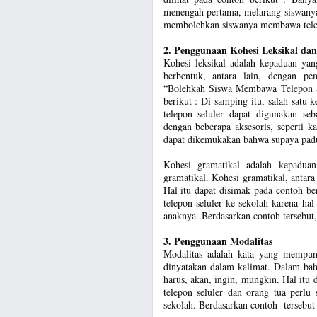
menengah pertama, melarang siswany
membolehkan siswanya membawa telepo
2. Penggunaan Kohesi Leksikal da
Kohesi leksikal adalah kepaduan yang
berbentuk, antara lain, dengan p
“Bolehkah Siswa Membawa Telepon Sel
berikut : Di samping itu, salah satu 
telepon seluler dapat digunakan seb
dengan beberapa aksesoris, seperti ka
dapat dikemukakan bahwa supaya padu,
Kohesi gramatikal adalah kepadua
gramatikal. Kohesi gramatikal, antara l
Hal itu dapat disimak pada contoh b
telepon seluler ke sekolah karena h
anaknya. Berdasarkan contoh tersebut,
3. Penggunaan Modalitas
Modalitas adalah kata yang mempun
dinyatakan dalam kalimat. Dalam baha
harus, akan, ingin, mungkin. Hal itu 
telepon seluler dan orang tua perl
sekolah. Berdasarkan contoh tersebut 