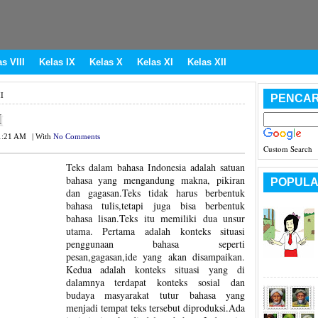
s VIII
Kelas IX
Kelas X
Kelas XI
Kelas XII
I
PENCAR
I
1:21 AM
|
With
No Comments
Custom Search
Teks dalam bahasa Indonesia adalah satuan
bahasa yang mengandung makna, pikiran
POPULA
dan gagasan.Teks tidak harus berbentuk
bahasa tulis,tetapi juga bisa berbentuk
bahasa lisan.Teks itu memiliki dua unsur
utama. Pertama adalah konteks situasi
penggunaan bahasa seperti
pesan,gagasan,ide yang akan disampaikan.
Kedua adalah konteks situasi yang di
dalamnya terdapat konteks sosial dan
budaya masyarakat tutur bahasa yang
menjadi tempat teks tersebut diproduksi.Ada