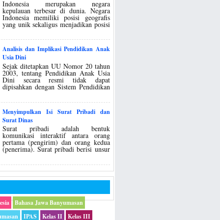
Indonesia merupakan negara
kepulauan terbesar di dunia. Negara
Indonesia memiliki posisi geografis
yang unik sekaligus menjadikan posisi
Analisis dan Implikasi Pendidikan Anak
Usia Dini
Sejak ditetapkan UU Nomor 20 tahun
2003, tentang Pendidikan Anak Usia
Dini secara resmi tidak dapat
dipisahkan dengan Sistem Pendidikan
Menyimpulkan Isi Surat Pribadi dan
Surat Dinas
Surat pribadi adalah bentuk
komunikasi interaktif antara orang
pertama (pengirim) dan orang kedua
(penerima). Surat pribadi berisi unsur
esia
Bahasa Jawa Banyumasan
umasan
IPAS
Kelas II
Kelas III