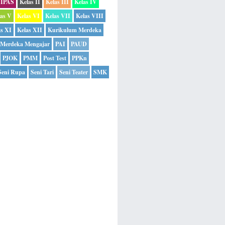
IPAS
Kelas II
Kelas III
Kelas IV
las V
Kelas VI
Kelas VII
Kelas VIII
as XI
Kelas XII
Kurikulum Merdeka
Merdeka Mengajar
PAI
PAUD
PJOK
PMM
Post Test
PPKn
Seni Rupa
Seni Tari
Seni Teater
SMK