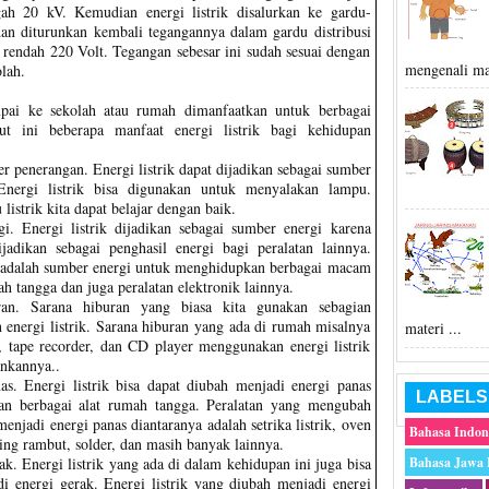
ah 20 kV. Kemudian energi listrik disalurkan ke gardu-
 dan diturunkan kembali tegangannya dalam gardu distribusi
 rendah 220 Volt. Tegangan sebesar ini sudah sesuai dengan
mengenali ma
lah.
mpai ke sekolah atau rumah dimanfaatkan untuk berbagai
kut ini beberapa manfaat energi listrik bagi kehidupan
r penerangan. Energi listrik dapat dijadikan sebagai sumber
Energi listrik bisa digunakan untuk menyalakan lampu.
listrik kita dapat belajar dengan baik.
. Energi listrik dijadikan sebagai sumber energi karena
dijadikan sebagai penghasil energi bagi peralatan lainnya.
 adalah sumber energi untuk menghidupkan berbagai macam
h tangga dan juga peralatan elektronik lainnya.
an. Sarana hiburan yang biasa kita gunakan sebagian
energi listrik. Sarana hiburan yang ada di rumah misalnya
materi ...
io, tape recorder, dan CD player menggunakan energi listrik
ankannya..
as. Energi listrik bisa dapat diubah menjadi energi panas
LABELS
an berbagai alat rumah tangga. Peralatan yang mengubah
 menjadi energi panas diantaranya adalah setrika listrik, oven
Bahasa Indon
ring rambut, solder, dan masih banyak lainnya.
ak. Energi listrik yang ada di dalam kehidupan ini juga bisa
Bahasa Jawa
i energi gerak. Energi listrik yang diubah menjadi energi