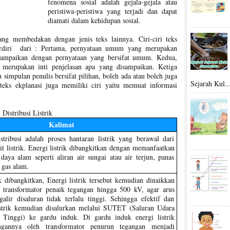
fenomena sosial adalah gejala-gejala atau
peristiwa-peristiwa yang terjadi dan dapat
diamati dalam kehidupan sosial.
yang membedakan dengan jenis teks lainnya. Ciri-ciri teks
 terdiri dari : Pertama, pernyataan umum yang merupakan
sampaikan dengan pernyataan yang bersifat umum. Kedua,
g merupakan inti penjelasan apa yang disampaikan. Ketiga
u simpulan penulis bersifat pilihan, boleh ada atau boleh juga
Sejarah Kul..
r teks ekplanasi juga memiliki ciri yaitu memuat informasi
Distribusi Listrik
Kalimat
stribusi adalah proses hantaran listrik yang berawal dari
t listrik. Energi listrik dibangkitkan dengan memanfaatkan
aya alam seperti aliran air sungai atau air terjun, panas
 gas alam.
ik dibangkitkan, Energi listrik tersebut kemudian dinaikkan
 transformator penaik tegangan hingga 500 kV, agar arus
galir disaluran tidak terlalu tinggi. Sehingga efektif dan
listrik kemudian disalurkan melalui SUTET (Saluran Udara
 Tinggi) ke gardu induk. Di gardu induk energi listrik
ngannya oleh transformator penurun tegangan menjadi