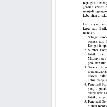
tegangan meneng
gardu distribusi
menjadi tegangan
kebutuhan di seko
Listrik yang sa
keperluan. Beri
manusia.
Sebagai sumbe
penerangan. 
Dengan lampu 
Sumber Energi
listrik bisa 
Misalnya saja
peralatan ruma
Sarana Hibur
memanfaatkan 
televisi, rad
untuk menjal
Penghasil Pan
yang digunak
energi listrik
listrik, penge
Penghasil Ger
diubah menjad