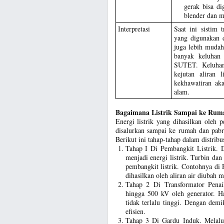
gerak bisa d
blender dan m
Interpretasi
Saat ini sistim
yang digunakan d
juga lebih mudah
banyak keluhan 
SUTET. Keluhan 
kejutan aliran 
kekhawatiran ak
alam.
Bagaimana Listrik Sampai ke Ru
Energi listrik yang dihasilkan ole
disalurkan sampai ke rumah dan pabri
Berikut ini tahap-tahap dalam distribus
Tahap I Di Pembangkit Listrik. Di
menjadi energi listrik. Turbin d
pembangkit listrik. Contohnya di
dihasilkan oleh aliran air diubah me
Tahap 2 Di Transformator Penaik
hingga 500 kV oleh generator. Hal
tidak terlalu tinggi. Dengan demi
efisien.
Tahap 3 Di Gardu Induk. Melalu