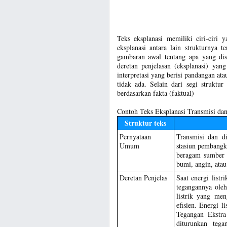
Teks eksplanasi memiliki ciri-ciri 
eksplanasi antara lain strukturnya
gambaran awal tentang apa yang di
deretan penjelasan (eksplanasi) yan
interpretasi yang berisi pandangan ata
tidak ada. Selain dari segi struktu
berdasarkan fakta (faktual)
Contoh Teks Eksplanasi Transmisi dan 
Struktur teks
Pernyataan
Transmisi dan di
Umum
stasiun pembangki
beragam sumber d
bumi, angin, atau
Deretan Penjelas
Saat energi listr
tegangannya oleh
listrik yang men
efisien. Energi 
Tegangan Ekstra
diturunkan tega