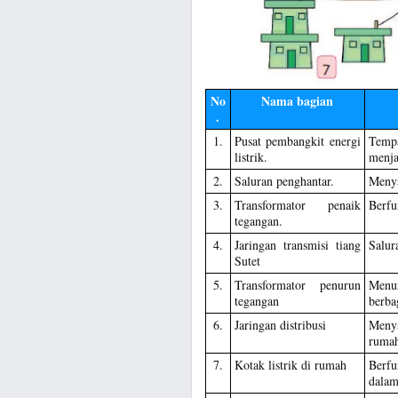
No
Nama bagian
.
1.
Pusat pembangkit energi
Tempa
listrik.
menjad
2.
Saluran penghantar.
Menya
3.
Transformator penaik
Berfu
tegangan.
4.
Jaringan transmisi tiang
Salur
Sutet
5.
Transformator penurun
Menur
tegangan
berba
6.
Jaringan distribusi
Menya
ruma
7.
Kotak listrik di rumah
Berfu
dala