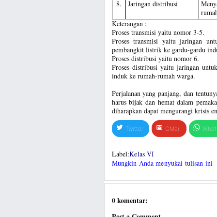
8.
Jaringan distribusi
Menya
ruma
Keterangan :
Proses transmisi yaitu nomor 3-5.
Proses transmisi yaitu jaringan unt
pembangkit listrik ke gardu-gardu ind
Proses distribusi yaitu nomor 6.
Proses distribusi yaitu jaringan unt
induk ke rumah-rumah warga.
Perjalanan yang panjang, dan tentun
harus bijak dan hemat dalam pemakai
diharapkan dapat mengurangi krisis ene
Twitter
GMail
What
Label:
Kelas VI
Mungkin Anda menyukai tulisan ini
0 komentar:
Post a Comment