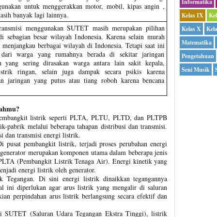
Informatika
igunakan untuk menggerakkan motor, mobil, kipas angin ,
asih banyak lagi lainnya.
Kelas IX
Ke
 transmisi menggunakan SUTET masih merupakan pilihan
Kelas X
Kel
i sebagian besar wilayah Indonesia. Karena selain murah
Matematika
 menjangkau berbagai wilayah di Indonesia. Tetapi saat ini
dari warga yang rumahnya berada di sekitar jaringan
Pengetahuan
yang sering dirasakan warga antara lain sakit kepala,
Seni Musik
listrik ringan, selain juga dampak secara psikis karena
an jaringan yang putus atau tiang roboh karena bencana
mahmu?
h pembangkit listrik seperti PLTA, PLTU, PLTD, dan PLTPB
k-pabrik melalui beberapa tahapan distribusi dan transmisi.
i dan transmisi energi listrik.
 pusat pembangkit listrik, terjadi proses perubahan energi
an generator merupakan komponen utama dalam beberapa jenis
 PLTA (Pembangkit Listrik Tenaga Air). Energi kinetik yang
njadi energi listrik oleh generator.
 Tegangan. Di sini energi listrik dinaikkan tegangannya
 ini diperlukan agar arus listrik yang mengalir di saluran
kian perpindahan arus listrik berlangsung secara efektif dan
i SUTET (Saluran Udara Tegangan Ekstra Tinggi), listrik