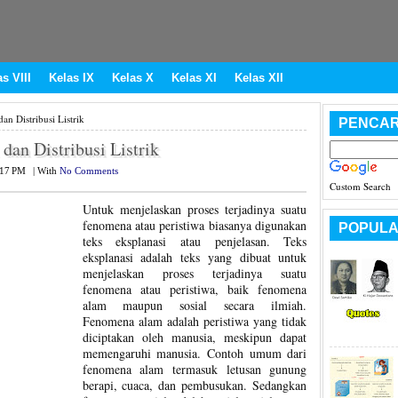
s VIII
Kelas IX
Kelas X
Kelas XI
Kelas XII
an Distribusi Listrik
PENCAR
dan Distribusi Listrik
:17 PM
|
With
No Comments
Custom Search
Untuk menjelaskan proses terjadinya suatu
fenomena atau peristiwa biasanya digunakan
POPULA
teks eksplanasi atau penjelasan. Teks
eksplanasi adalah teks yang dibuat untuk
menjelaskan proses terjadinya suatu
fenomena atau peristiwa, baik fenomena
alam maupun sosial secara ilmiah.
Fenomena alam adalah peristiwa yang tidak
diciptakan oleh manusia, meskipun dapat
memengaruhi manusia. Contoh umum dari
fenomena alam termasuk letusan gunung
berapi, cuaca, dan pembusukan. Sedangkan