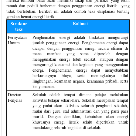
mereka tumbuh besar akan memiliki sikap dan perilaku yang lebih
ramah dan peduli berhemat dengan penggunaan energi listrik yang
tidak berlebihan. Berikut ini adalah contoh teks eksplanasi tentang
gerakan hemat energi listrik.
Struktur
Kalimat
teks
Pernyataan
Penghematan energi adalah tindakan mengurangi
Umum
jumlah penggunaan energi. Penghematan energi dapat
dicapai dengan penggunaan energi secara efisien di
mana manfaat yang sama diperoleh dengan
menggunakan energi lebih sedikit, ataupun dengan
mengurangi konsumsi dan kegiatan yang menggunakan
energi. Penghematan energi dapat menyebabkan
berkurangnya biaya, serta meningkatnya nilai
lingkungan, keamanan negara, keamanan pribadi, serta
kenyamanan.
Deretan
Sekolah adalah tempat dimana pelajar melakukan
Penjelas
aktivitas belajar sehari-hari. Sekolah merupakan tempat
yang padat akan aktivitas seluruh penghuni sekolah,
mulai dari guru, staf administrasi dan yang pasti para
murid. Dengan demikian, kebutuhan akan energi
khususnya energi listrik selalu diperlukan untuk
mendukung seluruh kegiatan di sekolah.