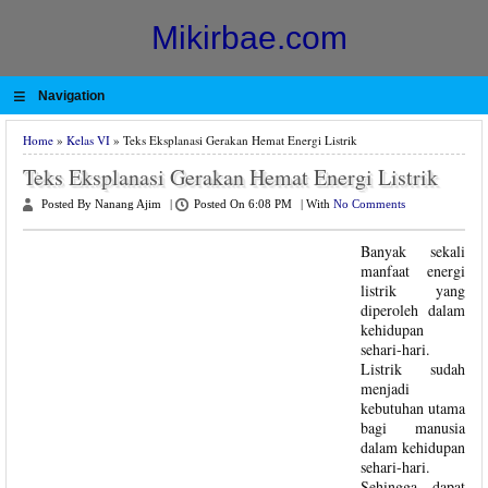
Mikirbae.com
≡
Navigation
Home
»
Kelas VI
» Teks Eksplanasi Gerakan Hemat Energi Listrik
Teks Eksplanasi Gerakan Hemat Energi Listrik
Posted By Nanang Ajim
|
Posted On 6:08 PM
|
With
No Comments
Banyak sekali
manfaat energi
listrik yang
diperoleh dalam
kehidupan
sehari-hari.
Listrik sudah
menjadi
kebutuhan utama
bagi manusia
dalam kehidupan
sehari-hari.
Sehingga dapat