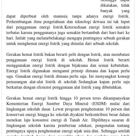
dikatakan, tidak
banyak yang
dapat diperbuat oleh manusia tanpa adanya energi listrik.
Perkembangan ilmu pengetahuan dan teknologi dewasa ini tak luput
dari penggunaan energi listrik.Ketersediaan energi listrik semakin
terbatas karena penggunanya juga semakin bertambah dari hari-hari ke
hari. Inilah yang melatarbelakangi mengapa pentingnya sebuah gerakan
untuk menghemat energi listrik yang dimulai dari sebuah sekolah.
Gerakan hemat listrik bukan berarti pelit dengan listrik, atau membatasi
penggunaan energi listrik di sekolah. Hemat listrik berarti
menggunakan energi listrik dengan bijaksana dan sesuai kebutuhan.
Energi listrik digunakan menganut prinsip dimana dan kapan perlu
saja. Gunakan energi listrik dimana perlu saja. Ini menyangkut konsep
pemasangan alat-alat listrik di sekolah Sedangkan kapan perlu saja
berkaitan dengan efesiensi penggunaan alat listrik yang dibutuhkan.
Gerakan hemat energi listrik hingga 10 persen terus dikampanyekan
Kementerian Energi Sumber Daya Mineral (ESDM) mulai dari
lingkungan sekolah dasar. Lewat program penghematan 10 persen dan
konservasi energi hingga ke sekolah diyakini berkontribusi besar dalam
menekan laju konsumsi energi di Tanah Air. Dipilihnya sasaran di
lingkungan sekolah karena pemberian edukasi, pengenalan tentang
pentingnya upaya penghematan energi sejak usia dini. Sehingga setelah