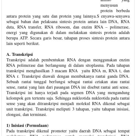
menyusun
protein berbeda
antara protein yang satu dan protein yang lainnya.S enyawa-senyawa
sebagai bahan dan pelaksana sintesis protein antara lain DNA, RNA
duta, RNA transfer, RNA ribosom, dan enzim RNA – polimerase,
energi yang digunakan di dalam melakukan sintesis protein adalah
berupa ATP. Secara garis besar, tahapan proses sintesis protein antara
lain seperti berikut.
A. Transkripsi
Transkripsi adalah pembentukan RNA dengan menggunakan enzim
RNA polimerase dan berlangsung di dalam sitoplasma. Pada tahapan
transkripsi menghasilkan 3 macam RNA yaitu RNA m, RNA t, dan
RNA r. Transkripsi diawali dengan membukanya rantai ganda DNA.
Sebuah rantai tunggal berfungsi sebagai rantai cetakan atau rantai
sense, rantai yang lain dari pasangan DNA ini disebut rantai anti sense.
Transkripsi ini hanya terjadi pada segmen DNA yang mengandung
kelompok gen tertentu saja. Sehingga nukleotida nukleotida pada rantai
sense yang akan ditranskripsi menjadi molekul RNA dikenal sebagai
unit transkripsi. Transkripsi meliputi 3 tahapan, yaitu tahapan inisiasi,
elongasi, dan terminasi.
1) Inisiasi (Permulaan)
Pada transkripsi dikenal promoter yaitu daerah DNA sebagai tempat