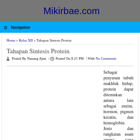
Mikirbae.com
≡
Navigation
Home
»
Kelas XII
» Tahapan Sintesis Protein
Tahapan Sintesis Protein
Posted By Nanang Ajim
|
Posted On 8:21 PM
|
With
No Comments
Sebagai
penyusun tubuh
makhluk hidup,
protein dapat
ditemukan
antara lain
sebagai enzim,
hormon, pigmen
keratin, dan
hemoglobin.
Jenis dan
rangkaian asam
amino yang