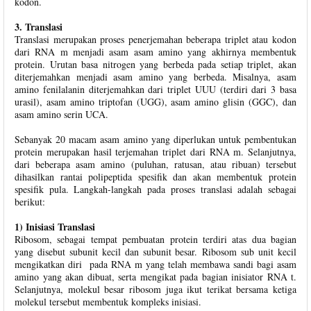
kodon.
3. Translasi
Translasi merupakan proses penerjemahan beberapa triplet atau kodon
dari RNA m menjadi asam asam amino yang akhirnya membentuk
protein. Urutan basa nitrogen yang berbeda pada setiap triplet, akan
diterjemahkan menjadi asam amino yang berbeda. Misalnya, asam
amino fenilalanin diterjemahkan dari triplet UUU (terdiri dari 3 basa
urasil), asam amino triptofan (UGG), asam amino glisin (GGC), dan
asam amino serin UCA.
Sebanyak 20 macam asam amino yang diperlukan untuk pembentukan
protein merupakan hasil terjemahan triplet dari RNA m. Selanjutnya,
dari beberapa asam amino (puluhan, ratusan, atau ribuan) tersebut
dihasilkan rantai polipeptida spesifik dan akan membentuk protein
spesifik pula. Langkah-langkah pada proses translasi adalah sebagai
berikut:
1) Inisiasi Translasi
Ribosom, sebagai tempat pembuatan protein terdiri atas dua bagian
yang disebut subunit kecil dan subunit besar. Ribosom sub unit kecil
mengikatkan diri pada RNA m yang telah membawa sandi bagi asam
amino yang akan dibuat, serta mengikat pada bagian inisiator RNA t.
Selanjutnya, molekul besar ribosom juga ikut terikat bersama ketiga
molekul tersebut membentuk kompleks inisiasi.