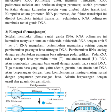
melekatnya RNA polimerase untuk memulai transkripsi. RNA
polimerase melekat atau berikatan dengan promoter, setelah promoter
berikatan dengan kumpulan protein yang disebut faktor transkripsi.
Kumpulan antara promoter, RNA polimerase, dan faktor transkripsi ini
disebut kompleks inisiasi transkripsi. Selanjutnya, RNA polimerase
membuka rantai ganda DNA.
2) Elongasi (Pemanjangan)
Setelah membuka pilinan rantai ganda DNA, RNA polimerase ini
kemudian menyusun untaian nukleotida-nukleotida RNA dengan arah 5
´ ke 3´. RNA mengalami pertumbuhan memanjang seiring dengan
pembentukan pasangan basa nitrogen DNA. Pembentukan RNA analog
dengan pembentukan pasangan basa nitrogen pada replikasi. Pada RNA
tidak terdapat basa pirimidin timin (T), melainkan urasil (U). RNA
akan membentuk pasangan basa urasil dengan adenin pada rantai DNA.
Tiga macam basa yang lain, yaitu adenin, guanin, dan sitosin dari DNA
akan berpasangan dengan basa komplemennya masing-masing sesuai
dengan pengaturan pemasangan basa. Adenin berpasangan dengan
urasil dan guanin dengan sitosin.