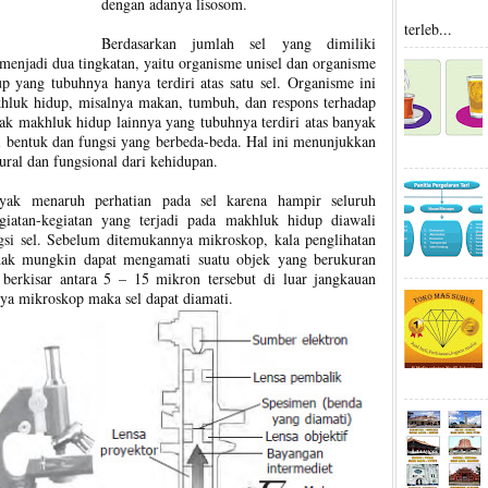
dengan adanya lisosom.
terleb...
Berdasarkan jumlah sel yang dimiliki
enjadi dua tingkatan, yaitu organisme unisel dan organisme
p yang tubuhnya hanya terdiri atas satu sel. Organisme ini
khluk hidup, misalnya makan, tumbuh, dan respons terhadap
yak makhluk hidup lainnya yang tubuhnya terdiri atas banyak
 bentuk dan fungsi yang berbeda-beda. Hal ini menunjukkan
ural dan fungsional dari kehidupan.
nyak menaruh perhatian pada sel karena hampir seluruh
iatan-kegiatan yang terjadi pada makhluk hidup diawali
gsi sel. Sebelum ditemukannya mikroskop, kala penglihatan
idak mungkin dapat mengamati suatu objek yang berukuran
berkisar antara 5 – 15 mikron tersebut di luar jangkauan
ya mikroskop maka sel dapat diamati.