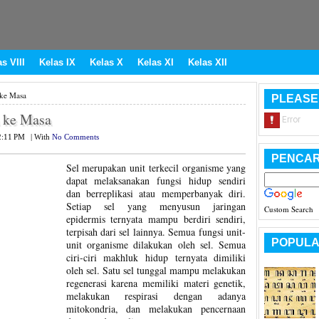
s VIII
Kelas IX
Kelas X
Kelas XI
Kelas XII
 ke Masa
PLEASE
 ke Masa
2:11 PM
|
With
No Comments
PENCAR
Sel merupakan unit terkecil organisme yang
dapat melaksanakan fungsi hidup sendiri
dan berreplikasi atau memperbanyak diri.
Setiap sel yang menyusun jaringan
Custom Search
epidermis ternyata mampu berdiri sendiri,
terpisah dari sel lainnya. Semua fungsi unit-
POPULA
unit organisme dilakukan oleh sel. Semua
ciri-ciri makhluk hidup ternyata dimiliki
oleh sel. Satu sel tunggal mampu melakukan
regenerasi karena memiliki materi genetik,
melakukan respirasi dengan adanya
mitokondria, dan melakukan pencernaan