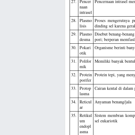
27.
Pencer
Pencernaan intrasel me
naan
intrasel
28.
Plasmo
Proses mengerutnya pr
lisis
dinding sel karena gera
29.
Plasmo
Disebut benang-benang
desma
pori; berperan memfasil
30.
Pokari
Organisme berinti bany
otik
31.
Polifor
Memiliki banyak bentu
mik
32.
Protein
Protein tepi, yang men
porifer
33.
Protop
Cairan kental di dalam 
lasma
34.
Reticul
Anyaman benang/jala
ar
35.
Retikul
Sistem membran komple
um
sel eukariotik
endopl
asma