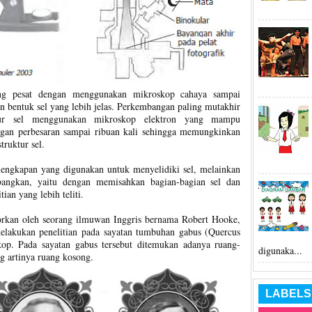
ng pesat dengan menggunakan mikroskop cahaya sampai
n bentuk sel yang lebih jelas. Perkembangan paling mutakhir
ktur sel menggunakan mikroskop elektron yang mampu
engan perbesaran sampai ribuan kali sehingga memungkinkan
truktur sel.
lengkapan yang digunakan untuk menyelidiki sel, melainkan
angkan, yaitu dengan memisahkan bagian-bagian sel dan
an yang lebih teliti.
aporkan oleh seorang ilmuwan Inggris bernama Robert Hooke,
melakukan penelitian pada sayatan tumbuhan gabus (Quercus
p. Pada sayatan gabus tersebut ditemukan adanya ruang-
digunaka...
g artinya ruang kosong.
LABELS