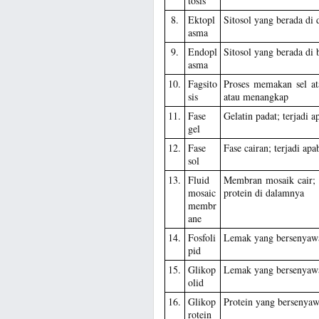
tosis
8.
Ektopl
Sitosol yang berada di 
asma
9.
Endopl
Sitosol yang berada di 
asma
10.
Fagsito
Proses memakan sel at
sis
atau menangkap
11.
Fase
Gelatin padat; terjadi a
gel
12.
Fase
Fase cairan; terjadi ap
sol
13.
Fluid
Membran mosaik cair; 
mosaic
protein di dalamnya
membr
ane
14.
Fosfoli
Lemak yang bersenyawa
pid
15.
Glikop
Lemak yang bersenyawa
olid
16.
Glikop
Protein yang bersenyaw
rotein