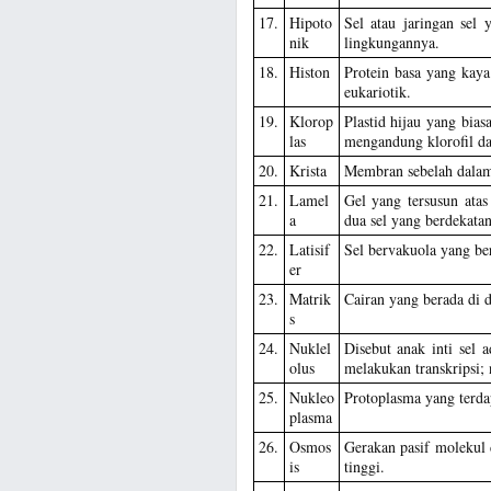
17.
Hipoto
Sel atau jaringan sel
nik
lingkungannya.
18.
Histon
Protein basa yang kaya
eukariotik.
19.
Klorop
Plastid hijau yang bia
las
mengandung klorofil dan
20.
Krista
Membran sebelah dalam
21.
Lamel
Gel yang tersusun atas
a
dua sel yang berdekata
22.
Latisif
Sel bervakuola yang be
er
23.
Matrik
Cairan yang berada di d
s
24.
Nuklel
Disebut anak inti sel 
olus
melakukan transkripsi;
25.
Nukleo
Protoplasma yang terda
plasma
26.
Osmos
Gerakan pasif molekul d
is
tinggi.