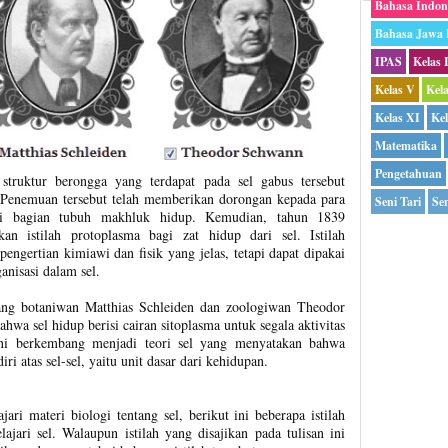
Bahasa Indon
Bahasa Jawa
IPAS
Kelas 
Kelas V
Kel
Kelas XI
Kel
Matematika
Pengetahuan
ruktur berongga yang terdapat pada sel gabus tersebut
 Penemuan tersebut telah memberikan dorongan kepada para
Seni Tari
Sen
ri bagian tubuh makhluk hidup. Kemudian, tahun 1839
an istilah protoplasma bagi zat hidup dari sel. Istilah
ngertian kimiawi dan fisik yang jelas, tetapi dapat dipakai
nisasi dalam sel.
ng botaniwan Matthias Schleiden dan zoologiwan Theodor
a sel hidup berisi cairan sitoplasma untuk segala aktivitas
ni berkembang menjadi teori sel yang menyatakan bahwa
 atas sel-sel, yaitu unit dasar dari kehidupan.
 materi biologi tentang sel, berikut ini beberapa istilah
jari sel. Walaupun istilah yang disajikan pada tulisan ini