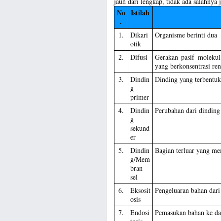
jauh dari lengkap, tidak ada salahnya 
No
Istilah
.
1.
Dikari
Organisme berinti dua
otik
2.
Difusi
Gerakan pasif molekul 
yang berkonsentrasi re
3.
Dindin
Dinding yang terbentu
g
primer
4.
Dindin
Perubahan dari dinding
g
sekund
er
5.
Dindin
Bagian terluar yang me
g/Mem
bran
sel
6.
Eksosit
Pengeluaran bahan dari
osis
7.
Endosi
Pemasukan bahan ke da