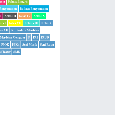
esia
Bahasa Inggris
 Banyumasan
Budaya Banyumasan
II
Kelas III
Kelas IV
Kelas IX
as VI
Kelas VII
Kelas VIII
Kelas X
as XII
Kurikulum Merdeka
Merdeka Mengajar
P
PAI
PAUD
PJOK
PPKn
Seni Musik
Seni Rupa
i Teater
SMK