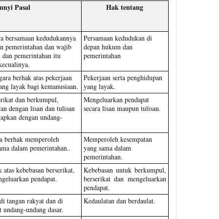
unyi Pasal
Hak tentang
ra bersamaan kedudukannya
Persamaan kedudukan di
n pemerintahan dan wajib
depan hukum dan
dan pemerintahan itu
pemerintahan
kecualinya.
gara berhak atas pekerjaan
Pekerjaan serta penghidupan
ang layak bagi kemanusiaan.
yang layak.
rikat dan berkumpul,
Mengeluarkan pendapat
an dengan lisan dan tulisan
secara lisan maupun tulisan.
tapkan dengan undang-
ra berhak memperoleh
Memperoleh kesempatan
ama dalam pemerintahan..
yang sama dalam
pemerintahan.
 atas kebebasan berserikat,
Kebebasan untuk berkumpul,
geluarkan pendapat.
berserikat dan mengeluarkan
pendapat.
di tangan rakyat dan di
Kedaulatan dan berdaulat.
t undang-undang dasar.