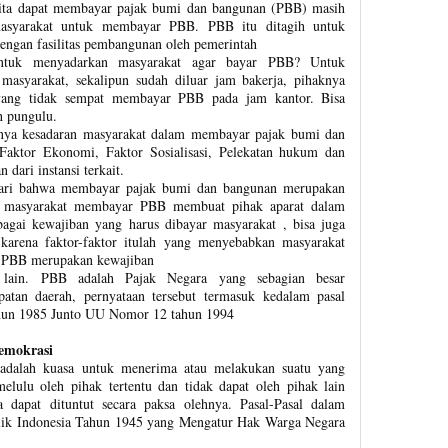
ita dapat membayar pajak bumi dan bangunan (PBB) masih
asyarakat untuk membayar PBB. PBB itu ditagih untuk
engan fasilitas pembangunan oleh pemerintah
ntuk menyadarkan masyarakat agar bayar PBB? Untuk
asyarakat, sekalipun sudah diluar jam bakerja, pihaknya
yang tidak sempat membayar PBB pada jam kantor. Bisa
 pungulu.
gnya kesadaran masyarakat dalam membayar pajak bumi dan
Faktor Ekonomi, Faktor Sosialisasi, Pelekatan hukum dan
dari instansi terkait.
dari bahwa membayar pajak bumi dan bangunan merupakan
n masyarakat membayar PBB membuat pihak aparat dalam
agai kewajiban yang harus dibayar masyarakat , bisa juga
karena faktor-faktor itulah yang menyebabkan masyarakat
 PBB merupakan kewajiban
n lain. PBB adalah Pajak Negara yang sebagian besar
atan daerah, pernyataan tersebut termasuk kedalam pasal
hun 1985 Junto UU Nomor 12 tahun 1994
emokrasi
adalah kuasa untuk menerima atau melakukan suatu yang
melulu oleh pihak tertentu dan tidak dapat oleh pihak lain
dapat dituntut secara paksa olehnya. Pasal-Pasal dalam
ik Indonesia Tahun 1945 yang Mengatur Hak Warga Negara