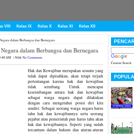
s VIII
Kelas IX
Kelas X
Kelas XI
Kelas XII
egara dalam Berbangsa dan Bernegara
PENCAR
 Negara dalam Berbangsa dan Bernegara
0:40 AM
|
With
No Comments
Custom Search
Hak dan Kewajiban merupakan sesuatu yang
tidak dapat dipisahkan, akan tetapi terjadi
POPULA
pertentangan karena hak dan kewajiban
tidak seimbang. Untuk mencapai
keseimbangan antara hak dan kewajiban
sebagai warga negara dapat dilakukan
dengan cara mengetahui posisi diri kita
sendiri. Sebagai seorang warga negara harus
tahu hak dan kewajibannya serta seorang
pejabat atau pemerintah pun harus tahu akan
hak dan kewajibannya. Seperti yang sudah
tercantum dalam hukum dan aturan-aturan