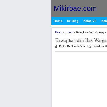
Mikirbae.com
Home
Isi Blog
Kelas VII
Kela
Home
»
Kelas X
» Kewajiban dan Hak Warga N
Kewajiban dan Hak Warga
Posted By Nanang Ajim
|
Posted On 1