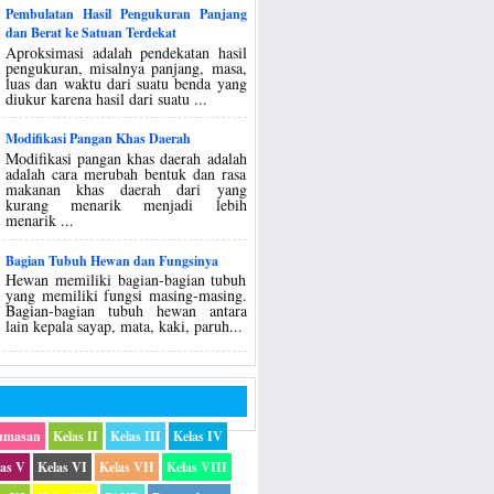
Pembulatan Hasil Pengukuran Panjang
dan Berat ke Satuan Terdekat
Aproksimasi adalah pendekatan hasil
pengukuran, misalnya panjang, masa,
luas dan waktu dari suatu benda yang
diukur karena hasil dari suatu ...
Modifikasi Pangan Khas Daerah
Modifikasi pangan khas daerah adalah
adalah cara merubah bentuk dan rasa
makanan khas daerah dari yang
kurang menarik menjadi lebih
menarik ...
Bagian Tubuh Hewan dan Fungsinya
Hewan memiliki bagian-bagian tubuh
yang memiliki fungsi masing-masing.
Bagian-bagian tubuh hewan antara
lain kepala sayap, mata, kaki, paruh...
umasan
Kelas II
Kelas III
Kelas IV
las V
Kelas VI
Kelas VII
Kelas VIII