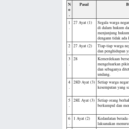
N
Pasal
B
o
.
1
27 Ayat (1)
Segala warga nega
.
di dalam hukum da
menjunjung hukum 
dengann tidak ada 
2
27 Ayat (2)
Tiap-tiap warga ne
.
dan penghidupan y
3
28
Kemerdekaan berse
.
mengeluarkan pikir
dan sebaganya dite
undang.
4
28D Ayat (3)
Setiap warga nega
.
kesempatan yang s
5
28E Ayat (3)
Setiap orang berhak
.
berkumpul dan men
6
1 Ayat (2)
Kedaulatan berada 
.
laksanakan menuru