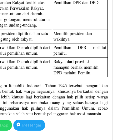
ratan Rakyat terdiri atas
Pemilihan DPR dan DPD.
ewan Perwakilan Rakyat,
usan-utusan dari daerah-
an-golongan, menurut aturan
engan undang-undang.
presiden dipilih dalam satu
Memilih presiden dan
ngsung oleh rakyat.
wakilnya
wakilan Daerah dipilih dari
Pemilihan DPR melalui
lalui pemilihan umum.
pemilu.
wakilan Daerah dipilih dari
Rakyat dari provinsi
lalui pemilihan umum.
manapun berhak memilih
DPD melalui Pemilu.
ara Republik Indonesia Tahun 1945 tersebut mengarahkan
 bentuk hak warga negaranya, khususnya berkaitan dengan
 lebih khusus lagi berkaitan dengan hak pilih setiap warga
 ini seharusnya membuka ruang yang seluas-luasnya bagi
enggunakan hak pilihnya dalam Pemilihan Umum, sebab
rupakan salah satu bentuk pelanggaran hak asasi manusia.
sApp
Messenger