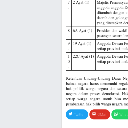
7
2 Ayat (1)
Majelis Permusyawa
.
anggota-anggota D
ditambah dengan ut
daerah dan golong
yang ditetapkan d
8
6A Ayat (1)
Presiden dan wakil 
.
pasangan secara la
9
19 Ayat (1)
Anggota Dewan Per
.
setiap provinsi me
1
22C Ayat (1)
Anggota Dewan Per
0
setiap provinsi me
.
Ketentuan Undang-Undang Dasar Neg
bahwa negara harus memenuhi segala
hak politik warga negara dan secara
negara dalam proses demokrasi. Hak
setiap warga negara untuk bisa m
pembatasan hak pilih warga negara me
Twitter
GMail
What