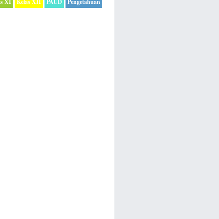
as XI
Kelas XII
PAUD
Pengetahuan