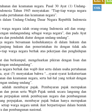
Kelas X
Kel
rtahanan dan keamanan negara. Pasal 30 Ayat (1) Undang-
SMK
ndonesia Tahun 1945 menyatakan: “Tiap-tiap warga negara
 usaha pertahanan dan keamanan negara”.
an dalam Undang-Undang Dasar Negara Republik Indonesia
 warga negara ialah orang-orang Indonesia asli dan orang-
dengan undangundang sebagai warga negara”, dan pada Ayat
ara dan penduduk diatur dengan undang-undang”.
rga negara bersamaan kedudukannya di dalam hukum dan
junjung hukum dan pemerintahan itu dengan tidak ada
p-tiap warga negara berhak atas pekerjaan dan penghidupan
at dan berkumpul, mengeluarkan pikiran dengan lisan dan
 dengan undangundang”.
ga negara berhak dan wajib ikut serta dalam usaha pertahanan
, ayat (5) menyatakan bahwa “...syarat-syarat keikutsertaan
nan dan keamanan negara, serta hal-hal yang terkait dengan
engan undang-undang”.
a adalah membayar pajak. Pembayaran pajak merupakan
an dan peran serta Wajib Pajak untuk secara langsung dan
an perpajakan untuk pembiayaan negara dan pembangunan
ndang perpajakan, membayar pajak bukan hanya merupakan
 setiap warga negara untuk ikut berpartisipasi dalam bentuk
ra dan pembangunan nasional.