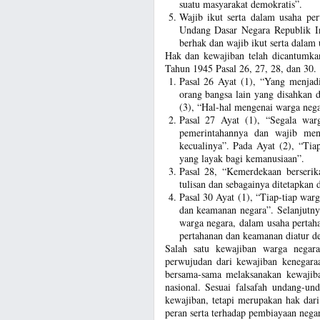
suatu masyarakat demokratis”.
Wajib ikut serta dalam usaha pe
Undang Dasar Negara Republik I
berhak dan wajib ikut serta dalam
Hak dan kewajiban telah dicantumk
Tahun 1945 Pasal 26, 27, 28, dan 30.
Pasal 26 Ayat (1), “Yang menjadi
orang bangsa lain yang disahkan 
(3), “Hal-hal mengenai warga neg
Pasal 27 Ayat (1), “Segala wa
pemerintahannya dan wajib men
kecualinya”. Pada Ayat (2), “Tia
yang layak bagi kemanusiaan”.
Pasal 28, “Kemerdekaan berserik
tulisan dan sebagainya ditetapkan
Pasal 30 Ayat (1), “Tiap-tiap war
dan keamanan negara”. Selanjutnya
warga negara, dalam usaha pertaha
pertahanan dan keamanan diatur d
Salah satu kewajiban warga negar
perwujudan dari kewajiban kenegara
bersama-sama melaksanakan kewajib
nasional. Sesuai falsafah undang-u
kewajiban, tetapi merupakan hak dari
peran serta terhadap pembiayaan nega