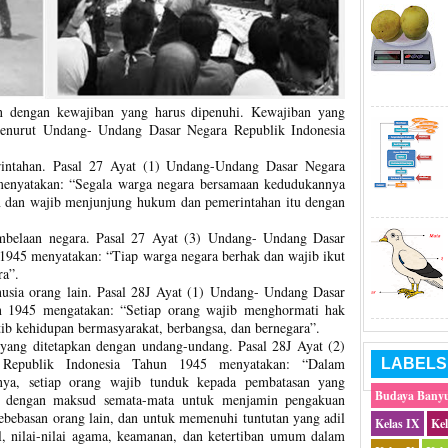
lan dengan kewajiban yang harus dipenuhi. Kewajiban yang
menurut Undang- Undang Dasar Negara Republik Indonesia
intahan. Pasal 27 Ayat (1) Undang-Undang Dasar Negara
menyatakan: “Segala warga negara bersamaan kedudukannya
 dan wajib menjunjung hukum dan pemerintahan itu dengan
embelaan negara. Pasal 27 Ayat (3) Undang- Undang Dasar
1945 menyatakan: “Tiap warga negara berhak dan wajib ikut
ra”.
usia orang lain. Pasal 28J Ayat (1) Undang- Undang Dasar
n 1945 mengatakan: “Setiap orang wajib menghormati hak
rtib kehidupan bermasyarakat, berbangsa, dan bernegara”.
yang ditetapkan dengan undang-undang. Pasal 28J Ayat (2)
Republik Indonesia Tahun 1945 menyatakan: “Dalam
LABELS
nya, setiap orang wajib tunduk kepada pembatasan yang
Budaya Bany
g dengan maksud semata-mata untuk menjamin pengakuan
ebebasan orang lain, dan untuk memenuhi tuntutan yang adil
Kelas IX
Ke
, nilai-nilai agama, keamanan, dan ketertiban umum dalam