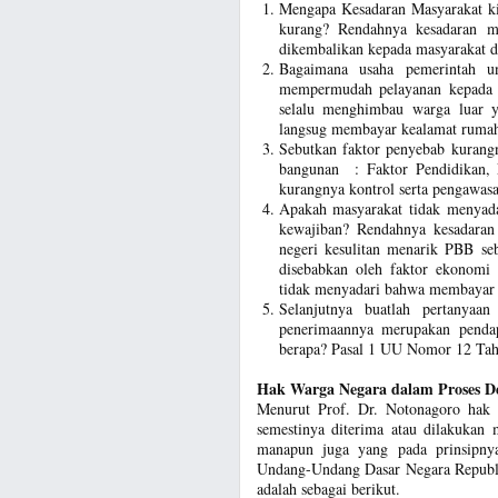
Mengapa Kesadaran Masyarakat k
kurang? Rendahnya kesadaran m
dikembalikan kepada masyarakat d
Bagaimana usaha pemerintah u
mempermudah pelayanan kepada m
selalu menghimbau warga luar 
langsug membayar kealamat rumah
Sebutkan faktor penyebab kuran
bangunan : Faktor Pendidikan, 
kurangnya kontrol serta pengawasan 
Apakah masyarakat tidak menya
kewajiban? Rendahnya kesadara
negeri kesulitan menarik PBB seb
disebabkan oleh faktor ekonomi 
tidak menyadari bahwa membayar
Selanjutnya buatlah pertanyaa
penerimaannya merupakan pendap
berapa? Pasal 1 UU Nomor 12 Ta
Hak Warga Negara dalam Proses D
Menurut Prof. Dr. Notonagoro hak 
semestinya diterima atau dilakukan 
manapun juga yang pada prinsipnya 
Undang-Undang Dasar Negara Republ
adalah sebagai berikut.