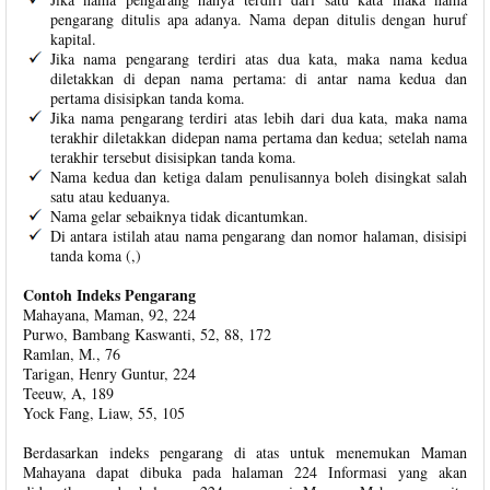
pengarang ditulis apa adanya. Nama depan ditulis dengan huruf
kapital.
Jika nama pengarang terdiri atas dua kata, maka nama kedua
diletakkan di depan nama pertama: di antar nama kedua dan
pertama disisipkan tanda koma.
Jika nama pengarang terdiri atas lebih dari dua kata, maka nama
terakhir diletakkan didepan nama pertama dan kedua; setelah nama
terakhir tersebut disisipkan tanda koma.
Nama kedua dan ketiga dalam penulisannya boleh disingkat salah
satu atau keduanya.
Nama gelar sebaiknya tidak dicantumkan.
Di antara istilah atau nama pengarang dan nomor halaman, disisipi
tanda koma (,)
Contoh Indeks Pengarang
Mahayana, Maman, 92, 224
Purwo, Bambang Kaswanti, 52, 88, 172
Ramlan, M., 76
Tarigan, Henry Guntur, 224
Teeuw, A, 189
Yock Fang, Liaw, 55, 105
Berdasarkan indeks pengarang di atas untuk menemukan Maman
Mahayana dapat dibuka pada halaman 224 Informasi yang akan