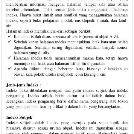
memberikan informasi mengenai halaman tempat kata atau istilah
tersebut ditemukan. Tidak semua jenis buku menggunakan halaman
indeks. Hanya buku ilmiah atau nonfiksi yang menggunakan halaman
indeks, seperti buku pelajaran, modul, ensiklopedi, ilmiah, dan lainl-
ain.
Halaman indeks memiliki ciri-ciri sebagai berikut.
Kata atau istilah disusun secara alfabetis (menurut abjad A-Z).
Sebelah kanan halaman indeks menunjukkan letak kata atau istilah
digunakan. Semakin sering digunakan, semakin banyak nomor
halaman yang ditulis.
Halaman indeks tidak mencantumkan makna kata, tetapi hanya
menunjukkan letak atau halaman istilah itu digunakan.
Apabila diikuti dengan beberapa kata, biasanya diletakkan di
bawah kata pokok ditulis menjorok lebih kurang 1 cm.
Jenis-jenis Indeks :
Indeks buku dibedakan menjadi dua yaitu indeks subjek dan indeks
pengarang. Indeks subjek berisi daftar istilah-istilah dalam buku,
sedangkan indeks pengarang berisi daftar nama pengarang atau tokoh
yang pendapat atau teorinya dikutip dalam buku yang bersangkutan.
Indeks Subjek
Indeks subjek adalah indeks yang merujuk pada suatu topik dan
biasanya disusun sesuai urutan abjad. Indeks ini digunakan sebagai
panduan oleh pengguna dalam mencari topik yang dikehendaki tanpa