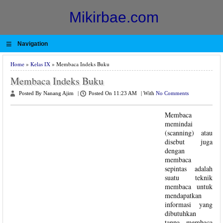
Mikirbae.com
≡
Navigation
Home
»
Kelas IX
» Membaca Indeks Buku
Membaca Indeks Buku
Posted By Nanang Ajim
|
Posted On 11:23 AM
|
With
No Comments
Membaca
memindai
(scanning) atau
disebut juga
dengan
membaca
sepintas adalah
suatu teknik
membaca untuk
mendapatkan
informasi yang
dibutuhkan
tanpa membaca