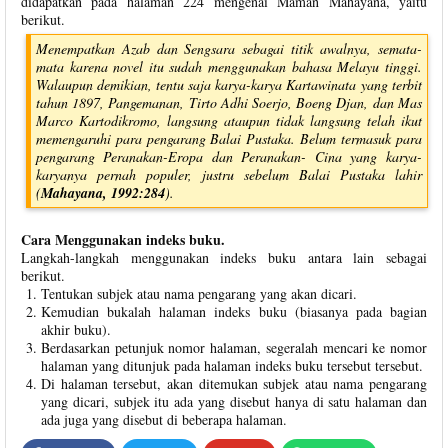
didapatkan pada halaman 224 mengenai Maman Mahayana, yaitu
berikut.
Menempatkan Azab dan Sengsara sebagai titik awalnya, semata-
mata karena novel itu sudah menggunakan bahasa Melayu tinggi.
Walaupun demikian, tentu saja karya-karya Kartawinata yang terbit
tahun 1897, Pangemanan, Tirto Adhi Soerjo, Boeng Djan, dan Mas
Marco Kartodikromo, langsung ataupun tidak langsung telah ikut
memengaruhi para pengarang Balai Pustaka. Belum termasuk para
pengarang Peranakan-Eropa dan Peranakan- Cina yang karya-
karyanya pernah populer, justru sebelum Balai Pustaka lahir
(
Mahayana, 1992:284
).
Cara Menggunakan indeks buku.
Langkah-langkah menggunakan indeks buku antara lain sebagai
berikut.
Tentukan subjek atau nama pengarang yang akan dicari.
Kemudian bukalah halaman indeks buku (biasanya pada bagian
akhir buku).
Berdasarkan petunjuk nomor halaman, segeralah mencari ke nomor
halaman yang ditunjuk pada halaman indeks buku tersebut tersebut.
Di halaman tersebut, akan ditemukan subjek atau nama pengarang
yang dicari, subjek itu ada yang disebut hanya di satu halaman dan
ada juga yang disebut di beberapa halaman.