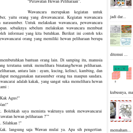
“Perawatan Hewan Peliharaan”.
Wawancara merupakan kegiatan untuk
jadi dar...
ber, yaitu orang yang diwawancarai. Kegiatan wawancara
an narasumber. Untuk melakukan wawancara, pewawancara
opan. sebaiknya sebelum melakukan wawancara membuat
leh informasi yang kita butuhkan. Berikut ini contoh teks
ewawancarai orang yang memiliki hewan peliharaan berupa
ditemui ...
 membutuhkan bantuan orang lain. Di samping itu, manusia
ang terutama untuk memelihara binatang/hewan peliharaan.
liharaan, antara lain : ayam, kucing, kelinci, kambing, dan
t dapat menggunakan narasumber orang tua maupun saudara.
wancarai adalah kakak, yang sangat suka memelihara hewan
kami :
kubusnya, ma
 Kak Agus!"
Wan!"
k. Bolehkah saya meminta waktunya untuk mewawancarai
rawatan hewan peliharaan ?”"
. Silahkan !"
 Kak. langsung saja Wawan mulai ya. Apa sih pengertian
memaham...