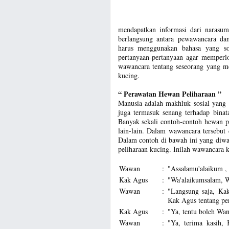
mendapatkan informasi dari narasum
berlangsung antara pewawancara d
harus menggunakan bahasa yang s
pertanyaan-pertanyaan agar memperlo
wawancara tentang seseorang yang m
kucing.
“ Perawatan Hewan Peliharaan ”
Manusia adalah makhluk sosial yang
juga termasuk senang terhadap binat
Banyak sekali contoh-contoh hewan pe
lain-lain. Dalam wawancara tersebu
Dalam contoh di bawah ini yang diwa
peliharaan kucing. Inilah wawancara 
Wawan
:
"Assalamu'alaikum ,
Kak Agus
:
"Wa'alaikumsalam, 
Wawan
:
"Langsung saja, Ka
Kak Agus tentang pe
Kak Agus
:
"Ya, tentu boleh Wan
Wawan
:
"Ya, terima kasih,