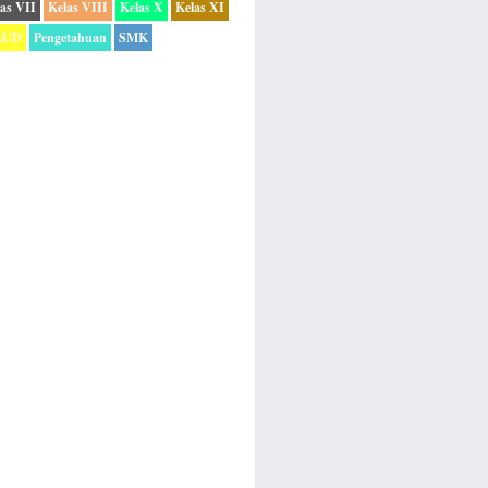
as VII
Kelas VIII
Kelas X
Kelas XI
AUD
Pengetahuan
SMK