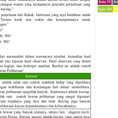
Kelas VI
Kel
kalangan wanita yang mempunyai penyakit pernafasan yang
 kucing."
Kelas XII
P
penjelasan dari Kakak. Informasi yang saya butuhkan sudah
Terima kasih atas waktu dan kesempatannya untuk
gus."
n!"
Wr. Wb"
r. Wb"
dari narasumber dalam wawancara tersebut, kemudian hasil
 teks laporan hasil observasi. Hasil observasi yang ditulis
si bagian, dan deskripsi manfaat. Berikut ini adalah contoh
ewan Peliharaan"
Kalimat
 adalah salah satu contoh makhluk hidup yang dipelihara
ngan keikhlasan dan kesenangan hati dalam memelihara.
wan peliharaan sangatlah banyak, diantaranya adalah kucing.
alah satu contoh hewan peliharaan yang sangat digemari
rena wajahnya yang lucu dan imut. Kucing juga banyak
eliharaan karena kepandaiannya dan kelincahannya.
 hewan yang banyak jenisnya, antara lain : anggora kecil,
ucing Persia. Kucing angora adalah kucing yang sangat lucu