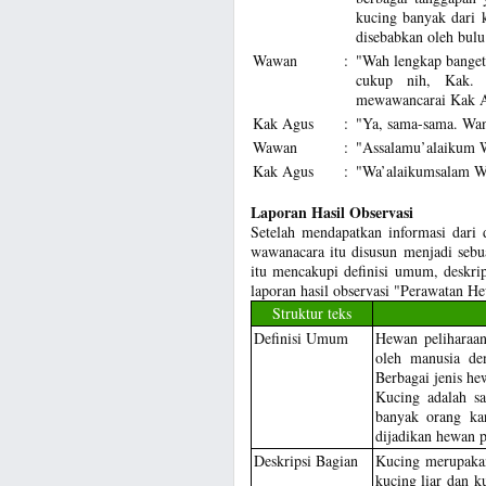
kucing banyak dari 
disebabkan oleh bulu
Wawan
:
"Wah lengkap banget 
cukup nih, Kak. 
mewawancarai Kak A
Kak Agus
:
"Ya, sama-sama. Wa
Wawan
:
"Assalamu’alaikum 
Kak Agus
:
"Wa’alaikumsalam W
Laporan Hasil Observasi
Setelah mendapatkan informasi dari 
wawanacara itu disusun menjadi sebuah
itu mencakupi definisi umum, deskrip
laporan hasil observasi "Perawatan H
Struktur teks
Definisi Umum
Hewan peliharaan
oleh manusia de
Berbagai jenis he
Kucing adalah s
banyak orang ka
dijadikan hewan p
Deskripsi Bagian
Kucing merupakan
kucing liar dan k