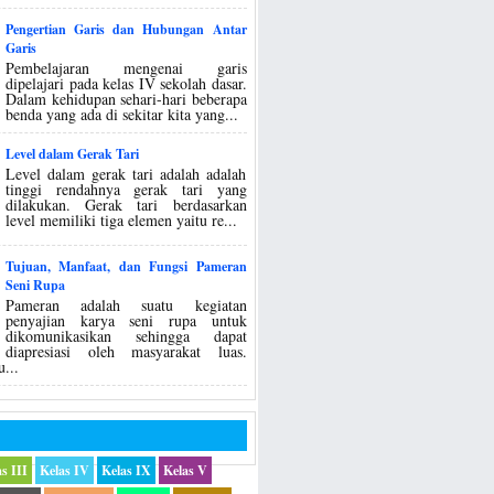
Pengertian Garis dan Hubungan Antar
Garis
Pembelajaran mengenai garis
dipelajari pada kelas IV sekolah dasar.
Dalam kehidupan sehari-hari beberapa
benda yang ada di sekitar kita yang...
Level dalam Gerak Tari
Level dalam gerak tari adalah adalah
tinggi rendahnya gerak tari yang
dilakukan. Gerak tari berdasarkan
level memiliki tiga elemen yaitu re...
Tujuan, Manfaat, dan Fungsi Pameran
Seni Rupa
Pameran adalah suatu kegiatan
penyajian karya seni rupa untuk
dikomunikasikan sehingga dapat
diapresiasi oleh masyarakat luas.
...
s III
Kelas IV
Kelas IX
Kelas V