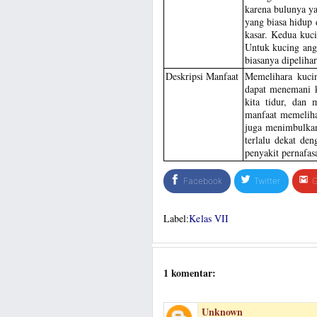
karena bulunya ya
yang biasa hidup 
kasar. Kedua kuci
Untuk kucing ango
biasanya dipeliha
Deskripsi Manfaat
Memelihara kuci
dapat menemani k
kita tidur, dan
manfaat memeliha
juga menimbulkan
terlalu dekat de
penyakit pernafas
Facebook
Twitter
G
Label:
Kelas VII
1 komentar:
Unknown