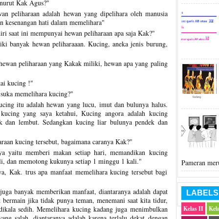
nurut Kak Agus?"
an peliharaan adalah
hewan yang dipelihara oleh manusia
an kesenangan hati dalam memelihara
"
ri saat ini mempunyai hewan peliharaan apa saja Kak?"
iki banyak hewan peliharaaan. Kucing, aneka jenis burung,
hewan peliharaan yang Kakak miliki, hewan apa yang paling
ai kucing !"
suka memelihara kucing?"
ucing itu adalah hewan yang lucu, imut dan bulunya halus.
s kucing yang saya ketahui, Kucing angora adalah kucing
k dan lembut. Sedangkan kucing liar bulunya pendek dan
raan kucing tersebut, bagaimana caranya Kak?"
ya yaitu memberi makan setiap hari, memandikan kucing
li, dan memotong kukunya setiap 1 minggu 1 kali."
Pameran meru
a, Kak. trus apa manfaat memelihara kucing tersebut bagi
juga banyak memberikan manfaat, diantaranya adalah dapat
LABELS
bermain jika tidak punya teman, menemani saat kita tidur,
dikala sedih. Memelihara kucing kadang juga menimbulkan
Kelas II
Kela
ang salah, diantaranya adalah karena terlalu dekat dengan