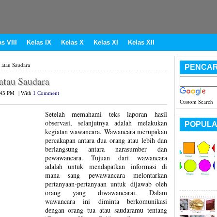
s VIII
Kelas IX
Kelas X
Kelas XI
Kelas XII
atau Saudara
PENCAR
atau Saudara
:45 PM
|
With
1 Comment
Custom Search
Setelah memahami teks laporan hasil
observasi, selanjutnya adalah melakukan
POPULA
kegiatan wawancara. Wawancara merupakan
percakapan antara dua orang atau lebih dan
berlangsung antara narasumber dan
pewawancara. Tujuan dari wawancara
adalah untuk mendapatkan informasi di
mana sang pewawancara melontarkan
pertanyaan-pertanyaan untuk dijawab oleh
orang yang diwawancarai. Dalam
wawancara ini diminta berkomunikasi
dengan orang tua atau saudaramu tentang