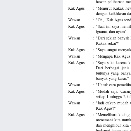
hewan peliharaan me
Kak Agus
:
"Menurut Kakak hew
dengan keikhlasan d
Wawan
:
"Oh, Kak Agus sendi
Kak Agus
:
"Saat ini saya memil
iguana, dan ayam"
Wawan
:
"Dari sekian banyak 
Kakak sukai?"
Kak Agus
:
"Saya sangat menyuk
Wawan
:
"Mengapa Kak Agus 
Kak Agus
:
"Saya suka karena k
Dari berbagai jeni
bulunya yang banya
banyak yang kasar."
Wawan
:
"Untuk cara pemeliha
Kak Agus
:
"Mudah saja, Caran
setiap 1 minggu 2 ka
Wawan
:
"Jadi cukup mudah y
Kak Agus?"
Kak Agus
:
"Memelihara kucing 
menemani kita untuk 
dan menghibur kita 
berbagai tanggapan y