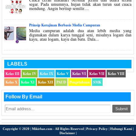
segar. Pada umumnya, hujan tidak akan turun saat cuaca
mendung. Angin bertiup semilir....
Prinsip Kerajinan Berbasis Media Campuran
Media campuran adalah dua atau lebih media yang
digunakan dalam karya tunggal seni, misalnya logam dan
kayu, atau logam, kayu dan batu. Dala...
LABELS
Kelas III
Kelas IV
Kelas IX
Kelas V
Kelas VI
Kelas VII
Kelas VIII
Kelas X
Kelas XI
Kelas XII
PAUD
Pengetahuan
SMK
Follow By Email
Copyright © 2020 |
Mikirbae.com
- All Rights Reserved |
Privacy Policy
|
Hubungi Kami
|
Disclaimer
|