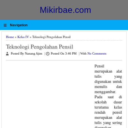
Mikirbae.com
≡
Navigation
Home
»
Kelas IV
» Teknologi Pengolahan Pensil
Teknologi Pengolahan Pensil
Posted By Nanang Ajim
|
Posted On 3:46 PM
|
With
No Comments
Pensil
merupakan alat
tulis yang
digunakan untuk
menulis dan
menggambar.
Pada saat di
sekolah dasar
terutama kelas
rendah pensil
merupakan alat
tulis yang sering
digunakan.