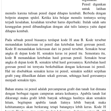
Pensil digunkan
untuk latihan
menulis karena tulisan pensil dapat dihapus kembali. Berbeda dengan
bolpoin ataupun spidol. Ketika kita belajar menulis tentunya sering
terjadi kesalahan, kesalahan tersebut harus diperbaiki. Itulah salah satu
keunggulan pensil dibandingkan dengan alat tulis lainnya yaitu dapat
dihapus kembali.
Pada sebuah pensil biasanya terdapat kode H atau B. Kode tersebut
menandakan kekerasan isi pensil dan ketebalan hasil goresan pensil.
Kode H menandakan kekerasan dari isi pensil tersebut. Semakin besar
angka di depan kode H, semakin keras isi pensil itu. Sementara itu,
kode B menandakan ketebalan hasil goresan pensil. Semakin besar
angka di depan kode B, semakin tebal hasil goresannya. Ketebalan hasil
goresan pensil ini ternyata berkebalikan dengan kekerasan isi pensil.
Hal ini disebabkan semakin keras isi pensil, semakin sedikit serpihan
grafit yang dihasilkan dalam sekali goresan, sehingga hasil goresannya
menjadi semakin tipis.
Bahan utama isi pensil adalah percampuran grafit dan tanah liat dimana
dengan berbagai ragam campuran antara keduanya. Apabila tanah liat
dikurangi maka grafit lebih banyak sehingga hasilnya akan semakin
hitam, begitupun apabila tanah liatnya lebih banyak maka
kehitamannya akan berkurang tetapi batangnya lebih keras. Kode H