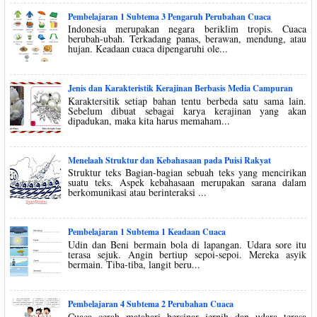
Pembelajaran 1 Subtema 3 Pengaruh Perubahan Cuaca
Indonesia merupakan negara beriklim tropis. Cuaca
berubah-ubah. Terkadang panas, berawan, mendung, atau
hujan. Keadaan cuaca dipengaruhi ole...
Jenis dan Karakteristik Kerajinan Berbasis Media Campuran
Karaktersitik setiap bahan tentu berbeda satu sama lain.
Sebelum dibuat sebagai karya kerajinan yang akan
dipadukan, maka kita harus memaham...
Menelaah Struktur dan Kebahasaan pada Puisi Rakyat
Struktur teks Bagian-bagian sebuah teks yang mencirikan
suatu teks. Aspek kebahasaan merupakan sarana dalam
berkomunikasi atau berinteraksi ...
Pembelajaran 1 Subtema 1 Keadaan Cuaca
Udin dan Beni bermain bola di lapangan. Udara sore itu
terasa sejuk. Angin bertiup sepoi-sepoi. Mereka asyik
bermain. Tiba-tiba, langit beru...
Pembelajaran 4 Subtema 2 Perubahan Cuaca
Cuaca cerah matahari bersinar jernih dan udara terasa