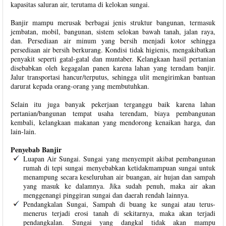
kapasitas saluran air, terutama di kelokan sungai.
Banjir mampu merusak berbagai jenis struktur bangunan, termasuk
jembatan, mobil, bangunan, sistem selokan bawah tanah, jalan raya,
dan. Persediaan air minum yang bersih menjadi kotor sehingga
persediaan air bersih berkurang. Kondisi tidak higienis, mengakibatkan
penyakit seperti gatal-gatal dan muntaber. Kelangkaan hasil pertanian
disebabkan oleh kegagalan panen karena lahan yang terndam banjir.
Jalur transportasi hancur/terputus, sehingga ulit mengirimkan bantuan
darurat kepada orang-orang yang membutuhkan.
Selain itu juga banyak pekerjaan terganggu baik karena lahan
pertanian/bangunan tempat usaha terendam, biaya pembangunan
kembali, kelangkaan makanan yang mendorong kenaikan harga, dan
lain-lain.
Penyebab Banjir
Luapan Air Sungai. Sungai yang menyempit akibat pembangunan
rumah di tepi sungai menyebabkan ketidakmampuan sungai untuk
menampung secara keseluruhan air buangan, air hujan dan sampah
yang masuk ke dalamnya. Jika sudah penuh, maka air akan
menggenangi pinggiran sungai dan daerah rendah lainnya.
Pendangkalan Sungai, Sampah di buang ke sungai atau terus-
menerus terjadi erosi tanah di sekitarnya, maka akan terjadi
pendangkalan. Sungai yang dangkal tidak akan mampu