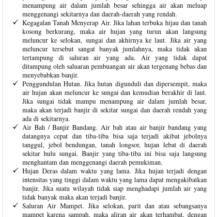
menampung air dalam jumlah besar sehingga air akan meluap
menggenangi sekitarnya dan daerah-daerah yang rendah.
Kegagalan Tanah Menyerap Air. Jika lahan terbuka hijau dan tanah
kosong berkurang, maka air hujan yang turun akan langsung
meluncur ke selokan, sungai dan akhirnya ke laut. Jika air yang
meluncur tersebut sangat banyak jumlahnya, maka tidak akan
tertampung di saluran air yang ada. Air yang tidak dapat
ditampung oleh saluaran pembuangan air akan tergenang bebas dan
menyebabkan banjir.
Penggundulan Hutan. Jika hutan digunduli dan dipersempit, maka
air hujan akan meluncur ke sungai dan kemudian berakhir di laut.
Jika sungai tidak mampu menampung air dalam jumlah besar,
maka akan terjadi banjir di sekitar sungai dan daerah rendah yang
ada di sekitarnya.
Air Bah / Banjir Bandang. Air bah atau air banjir bandang yang
datangnya cepat dan tiba-tiba bisa saja terjadi akibat jebolnya
tanggul, jebol bendungan, tanah longsor, hujan lebat di daerah
sekitar hulu sungai. Banjir yang tiba-tiba ini bisa saja langsung
menghantam dan menggenangi daerah pemukiman.
Hujan Deras dalam waktu yang lama. Jika hujan terjadi dengan
intensitas yang tinggi dalam waktu yang lama dapat mengakibatkan
banjir. Jika suatu wilayah tidak siap menghadapi jumlah air yang
tidak banyak maka akan terjadi banjir.
Saluran Air Mampet. Jika selokan, parit dan atau sebangsanya
mampet karena sampah, maka aliran air akan terhambat, dengan