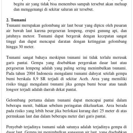
begitu air yang tidak bisa menembus sampah tersebut akan meluap
dan menggenangi di sekitar saluran air tersebut.
2. Tsunami
Tsunami merupakan gelombang air laut besar yang dipicu oleh pusaran
air bawah laut karena pergeseran lempeng, erupsi gunung api, dan
jatuhnya meteor. Tsunami dapat bergerak dengan kecepatan sangat
tinggi dan dapat mencapai daratan dengan ketinggian gelombang
hingga 30 meter.
Tsunami sangat bahaya meskipun tsunami ini tidak terlalu merusak
garis pantai. Gempa yang disebabkan pergerakan dasar laut atau
pergeseran lempeng adalah yang paling sering menimbulkan tsunami.
Pada tahun 2004 Indonesia mengalami tsunami dahsyat setelah gempa
bumi berskala 8,9 SR terjadi di sekitar Aceh. Area yang memiliki
risiko tinggi mengalami tsunami jika gempa bumi besar atau tanah
longsor terjadi adalah daerah dekat pantai.
Gelombang pertama dalam tsunami dapat mencapai pantai dalam
beberapa menit, bahkan sebelum peringatan dikeluarkan. Area berada
pada risiko yang lebih besar jika berlokasi kurang dari 25 meter di atas
permukaan laut dan dalam beberapa meter dari garis pantai.
Penyebab terjadinya tsunami salah satunya adalah terjadinya gempa di
dasar laut. Gempa ini menimbulkan gangguan air laut, yang disebabkan