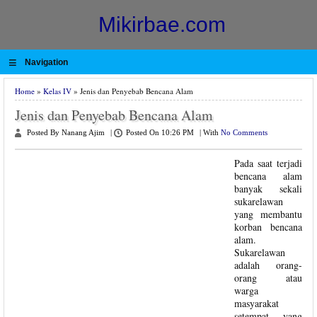
Mikirbae.com
≡
Navigation
Home
»
Kelas IV
» Jenis dan Penyebab Bencana Alam
Jenis dan Penyebab Bencana Alam
Posted By Nanang Ajim
|
Posted On 10:26 PM
|
With
No Comments
Pada saat terjadi
bencana alam
banyak sekali
sukarelawan
yang membantu
korban bencana
alam.
Sukarelawan
adalah orang-
orang atau
warga
masyarakat
setempat yang