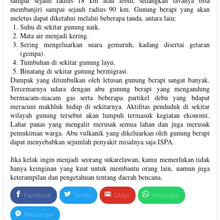
sampai sejauh radius 18 km atau lebih, sedangkan lavanya bisa
membanjiri sampai sejauh radius 90 km. Gunung berapi yang akan
meletus dapat diketahui melalui beberapa tanda, antara lain:
Suhu di sekitar gunung naik.
Mata air menjadi kering.
Sering mengeluarkan suara gemuruh, kadang disertai getaran
(gempa).
Tumbuhan di sekitar gunung layu.
Binatang di sekitar gunung bermigrasi.
Dampak yang ditimbulkan oleh letusan gunung berapi sangat banyak.
Tercemarnya udara dengan abu gunung berapi yang mengandung
bermacam-macam gas serta beberapa partikel debu yang bdapat
meracuni makhluk hidup di sekitarnya. Aktifitas penduduk di sekitar
wilayah gunung tersebut akan lumpuh termasuk kegiatan ekonomi.
Lahar panas yang mengalir merusak semua lahan dan juga merusak
pemukiman warga. Abu vulkanik yang dikeluarkan oleh gunung berapi
dapat menyebabkan sejumlah penyakit misalnya saja ISPA.
Jika kelak ingin menjadi seorang sukarelawan, kamu memerlukan tidak
hanya keinginan yang kuat untuk membantu orang lain, namun juga
keterampilan dan pengetahuan tentang daerah bencana.
Facebook
Twitter
GMail
WhatsApp
Messenger