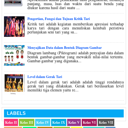
panjang, masa, luas dan waktu dari suatu benda yang
diukur karena hasil dari suatu ...
Pengertian, Fungsi dan Tujuan Kritik Tari
Kritik tari adalah kegiatan memberikan apresiasi terhadap
karya tari dengan cara menuliskan kembali peristiwa
pertunjukan seni tari yang su...
Menyajikan Data dalam Bentuk Diagram Gambar
Diagram lambang (Piktogram) adalah penyajian data dalam
bentuk gambar-gambar yang mewakili nilai-nilai tertentu.
Gambar-gambar yang digunaka...
Level dalam Gerak Tari
Level dalam gerak tari adalah adalah tinggi rendahnya
gerak tari yang dilakukan. Gerak tari berdasarkan level
memiliki tiga elemen yaitu re...
LABELS
Kelas II
Kelas III
Kelas IV
Kelas IX
Kelas V
Kelas VI
Kelas VII