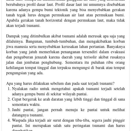
berubahnya profil dasar laut. Profil dasar laut ini umumnya disebabkan
karena adanya gempa bumi tektonik yang bisa menyebabkan gerakan
tanah tegak lurus dengan permukaan air laut atau permukaan bumi.
Apabila gerakan tanah horizontal dengan permukaan laut, maka tidak
akan terjadi tsunami.
Dampak yang ditimbulkan akibat tsunami adalah merusak apa saja yang
dilaluinya. Bangunan, tumbuh-tumbuhan, dan mengakibatkan korban
jiwa manusia serta menyebabkan kerusakan lahan pertanian. Banyaknya
korban yang jatuh memerlukan penanganan tersendiri dalam evakuasi
dan penguburan jenazah karena daerah yang terisolir akibat rusaknya
jalan dan jembatan penghubung. Sementara itu puluhan ribu orang
kehilangan tempat tinggal dan terpaksa mengungsi di barak atau tempat
pengungsian yang ada.
Apa yang harus dilakukan sebelum dan pada saat terjadi tsunami?
Nyalakan radio untuk mengetahui apakah tsunami terjadi setelah
adanya gempa bumi di sekitar wilayah pantai.
Cepat bergerak ke arah daratan yang lebih tinggi dan tinggal di sana
sementara waktu.
Jauhi pantai, jangan pernah menuju ke pantai untuk melihat
datangnya tsunami.
Waspada jika terjadi air surut dengan tiba-tiba, segera jauhi pinggir
pantai. Ini merupakan salah satu peringatan tsunami dan harus
diperhatikan.