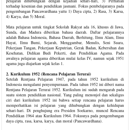
pelajaran dihubungkan dengan kejadian sehari-hari, 3) Perhatian
terhadap kesenian dan pendidikan jasmani. Fokus pembelajaranya pada
pengembangan Pancawardhana yaitu 1) Daya cipta, 2) Rasa, 3) Karsa,
4) Karya, dan 5) Moral.
Mata pelajaran untuk tingkat Sekolah Rakyat ada 16, khusus di Jawa,
Sunda, dan Madura diberikan bahasa daerah. Daftar pelajarannya
adalah Bahasa Indonesia, Bahasa Daerah, Berhitung, Ilmu Alam, Ilmu
Hayat, Ilmu Bumi, Sejarah, Menggambar, Menulis, Seni Suara,
Pekerjaan Tangan, Pekerjaan Keputrian, Gerak Badan, Kebersihan dan
Kesehatan, Didikan Budi Pekerti, dan Pendidikan Agama. Pada
awalnya pelajaran agama diberikan mulai kelas IV, namun sejak 1951
agama juga diajarkan sejak kelas 1.
2. Kurikulum 1952 (Rencana Pelajaran Terurai)
Setelah Rentjana Pelajaran 1947, pada tahun 1952 kurikulum di
Indonesia mengalami penyempurnaan. Pada tahun 1952 ini diberi nama
Rentjana Pelajaran Terurai 1952. Kurikulum ini sudah mengarah pada
suatu sistem pendidikan nasional. Yang paling menonjol dan sekaligus
ciri dari kurikulum 1952 ini bahwa setiap rencana pelajaran harus
memperhatikan isi pelajaran yang dihubungkan dengan kehidupan
sehari-hari. Di penghujung era Presiden Soekarno, muncul Rencana
Pendidikan 1964 atau Kurikulum 1964. Fokusnya pada pengembangan
daya cipta, rasa, karsa, karya, dan moral (Pancawardhana).