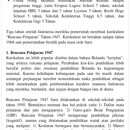
Untuk orang Belanda disediakan Sekolah Rendah sampai
perguruan tinggi, yaitu Eropese Legere School 7 tahun, sekolah
lanjutan HBS 3 tahun dan 5 tahun Lyceum 5 tahun, Recht Hoge
School 5 tahun, Sekolah Kedokteran Tinggi 8,5 tahun, dan
Kedokteran Gigi 5 Tahun.
Tiga tahun setelah Indonesia merdeka pemerintah membuat kurikulum
“Rencana Pelajaran” Tahun 1947. Kurikulum ini bertahan sampai tahun
1968 saat pemerintahan beralih pada masa orde baru.
1. Rencana Pelajaran 1947
Kurikulum ini lebih popular disebut dalam bahasa Belanda “leerplan”,
yang artinya rencana pelajaran. Perubahan kisi-kisi pendidikan lebih
bersifat politis dari orientasi pendidikan Belanda ke kepentingan
nasional. Karena kehidupan kebangsaan pada saat itu masih dalam
semangat perjuangan merebut kemerdekaan maka pendidikan sebagai
lebih menekankan pada pembentukkan karakter manusia Indonesia
yang merdeka, berdaulat, dan sejajar dengan bangsa lain di dunia.
Rencana Pelajaran 1947 baru dilaksankan di sekolah-sekolah pada
tahun 1950. Bentuknya memuat dua hal pokok yaitu 1) Daftar mata
pelajaran dan jam mengajarnya. 2) Garis-garis Besar Pengajaran
(GBP). Rencana Pelajaran 1947 mengurangi pendidikan pikiran
(kognitif), namun yang diutamakan pendidikan watak atau perilaku
yang meliputi: 1) Kesdaran bernegara dan bermasyarakat, 2) Materi