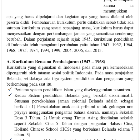
karena ia
menunjukkan
apa yang harus dipelajarai dan kegiatan apa yang harus dialami oleh
peserta didik. Pembaharuan kurikulum perlu dilakukan sebab tidak ada
satupun kurikulum yang sesuai sepanjang masa, kurikulum harus dapat
menyesuaikan dengan perkembangan jaman yang senantiasa cenderung
berubah. Dalam perjalanan sejarah sejak 1945, kurikulum pendidikan
di Indonesia telah mengalami perubahan yaitu tahun 1947, 1952, 1964,
1968, 1975, 1984, 1994, 1999, 2004, 2006, dan 2013.
A. Kurikulum Rencana Pembelajaran (1947 – 1968)
Kurikulum yang digunakan di Indonesia pada masa pra kemerdekaan
dipengaruhi oleh tatanan sosial politik Indonesia. Pada masa penjajahan
Belanda, setidaknya ada tiga system pendidikan dan pengajaran yang
berkembang pada saat itu.
Pertama system pendidikan islam yang diselenggarakan pesantren.
Kedua Sistem pendidikan Belanda yang bersifat diskriminatif.
Susunan persekolahan jaman colonial Belanda adalah sebagai
berikut : 1) Persekolahan anak-anak pribumi untuk golongan non
priyayi menggunakan pengantar bahasa daerah, namanya Sekolah
Desa 3 Tahun. 2) Untuk orang Timur Asing disediakan sekolah
seperti Sekolah Cina 5 Tahun dengan pengantar Bahasa Cina,
Holland Chinese School (HCS) yang berbahasa Belanda selama 7
tahun. 3)