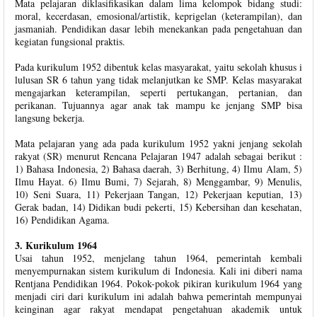
Mata pelajaran diklasifikasikan dalam lima kelompok bidang studi:
moral, kecerdasan, emosional/artistik, keprigelan (keterampilan), dan
jasmaniah. Pendidikan dasar lebih menekankan pada pengetahuan dan
kegiatan fungsional praktis.
Pada kurikulum 1952 dibentuk kelas masyarakat, yaitu sekolah khusus i
lulusan SR 6 tahun yang tidak melanjutkan ke SMP. Kelas masyarakat
mengajarkan keterampilan, seperti pertukangan, pertanian, dan
perikanan. Tujuannya agar anak tak mampu ke jenjang SMP bisa
langsung bekerja.
Mata pelajaran yang ada pada kurikulum 1952 yakni jenjang sekolah
rakyat (SR) menurut Rencana Pelajaran 1947 adalah sebagai berikut :
1) Bahasa Indonesia, 2) Bahasa daerah, 3) Berhitung, 4) Ilmu Alam, 5)
Ilmu Hayat. 6) Ilmu Bumi, 7) Sejarah, 8) Menggambar, 9) Menulis,
10) Seni Suara, 11) Pekerjaan Tangan, 12) Pekerjaan keputian, 13)
Gerak badan, 14) Didikan budi pekerti, 15) Kebersihan dan kesehatan,
16) Pendidikan Agama.
3. Kurikulum 1964
Usai tahun 1952, menjelang tahun 1964, pemerintah kembali
menyempurnakan sistem kurikulum di Indonesia. Kali ini diberi nama
Rentjana Pendidikan 1964. Pokok-pokok pikiran kurikulum 1964 yang
menjadi ciri dari kurikulum ini adalah bahwa pemerintah mempunyai
keinginan agar rakyat mendapat pengetahuan akademik untuk