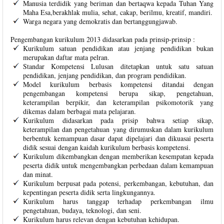
Manusia terdidik yang beriman dan bertaqwa kepada Tuhan Yang
Maha Esa,berakhlak mulia, sehat, cakap, berilmu, kreatif, mandiri.
Warga negara yang demokratis dan bertanggungjawab.
Pengembangan kurikulum 2013 didasarkan pada prinsip-prinsip :
Kurikulum satuan pendidikan atau jenjang pendidikan bukan
merupakan daftar mata pelran.
Standar Kompetensi Lulusan ditetapkan untuk satu satuan
pendidikan, jenjang pendidikan, dan program pendidikan.
Model kurikulum berbasis kompetensi ditandai dengan
pengembangan kompetensi berupa sikap, pengetahuan,
keterampilan berpikir, dan keterampilan psikomotorik yang
dikemas dalam berbagai mata pelajaran.
Kurikulum didasarkan pada prisip bahwa setiap sikap,
keterampilan dan pengetahuan yang dirumuskan dalam kurikulum
berbentuk kemampuan dasar dapat dipelajari dan dikuasai peserta
didik sesuai dengan kaidah kurikulum berbasis kompetensi.
Kurikulum dikembangkan dengan memberikan kesempatan kepada
peserta didik untuk mengembangkan perbedaan dalam kemampuan
dan minat.
Kurikulum berpusat pada potensi, perkembangan, kebutuhan, dan
kepentingan peserta didik serta lingkungannya.
Kurikulum harus tanggap terhadap perkembangan ilmu
pengetahuan, budaya, teknologi, dan seni.
Kurikulum harus relevan dengan kebutuhan kehidupan.