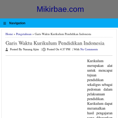
Mikirbae.com
≡
Navigation
Home
»
Pengetahuan
» Garis Waktu Kurikulum Pendidikan Indonesia
Garis Waktu Kurikulum Pendidikan Indonesia
Posted By Nanang Ajim
|
Posted On 4:37 PM
|
With
No Comments
Kurikulum
merupakan alat
untuk mencapai
tujuan
pendidikan
sekaligus sebagai
pedoman dalam
pelaksanaan
pendidikan.
Kurikulum dapat
meramalkan
hasil pengajaran
yang diharapkan