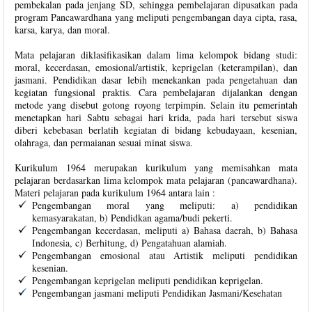
pembekalan pada jenjang SD, sehingga pembelajaran dipusatkan pada
program Pancawardhana yang meliputi pengembangan daya cipta, rasa,
karsa, karya, dan moral.
Mata pelajaran diklasifikasikan dalam lima kelompok bidang studi:
moral, kecerdasan, emosional/artistik, keprigelan (keterampilan), dan
jasmani. Pendidikan dasar lebih menekankan pada pengetahuan dan
kegiatan fungsional praktis. Cara pembelajaran dijalankan dengan
metode yang disebut gotong royong terpimpin. Selain itu pemerintah
menetapkan hari Sabtu sebagai hari krida, pada hari tersebut siswa
diberi kebebasan berlatih kegiatan di bidang kebudayaan, kesenian,
olahraga, dan permaianan sesuai minat siswa.
Kurikulum 1964 merupakan kurikulum yang memisahkan mata
pelajaran berdasarkan lima kelompok mata pelajaran (pancawardhana).
Materi pelajaran pada kurikulum 1964 antara lain :
Pengembangan moral yang meliputi: a) pendidikan
kemasyarakatan, b) Pendidkan agama/budi pekerti.
Pengembangan kecerdasan, meliputi a) Bahasa daerah, b) Bahasa
Indonesia, c) Berhitung, d) Pengatahuan alamiah.
Pengembangan emosional atau Artistik meliputi pendidikan
kesenian.
Pengembangan keprigelan meliputi pendidikan keprigelan.
Pengembangan jasmani meliputi Pendidikan Jasmani/Kesehatan