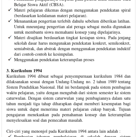
Belajar Siswa Aktif (CBSA).
Materi pelajaran dikemas dengan menggunakan pendekatan spiral
(berdasarkan kedalaman materi pelajaran).
Menanamkan pengertian terlebih dahulu sebelum diberikan latihan.
Untuk mneunjang pengertian alat peraga sebagai media digunakan
untuk membantu siswa memahami konsep yang dipelajarinya.
Materi disajikan berdasarkan tingkat kesiapan siswa. Pada jenjang
sekolah dasar harus mengunakan pendekatan konkret, semikonkret,
semiabstrak, dan abstrak dengan menggunakan pendekatan induktif
dari contoh-contoh ke kesimpulan.
Menggunakan pendekatan keterampilan proses
3. Kurikulum 1994
Kurikulum 1994 dibuat sebagai penyempurnaan kurikulum 1984 dan
dilaksanakan sesuai dengan Undang-Undang no. 2 tahun 1989 tentang
Sistem Pendidikan Nasional. Hal ini berdampak pada sistem pembagian
waktu pelajaran, yaitu dengan mengubah dari sistem semester ke sistem
caturwulan. Dengan sistem caturwulan yang pembagiannya dalam satu
tahun menjadi tiga tahap diharapkan dapat memberi kesempatan bagi
siswa untuk dapat menerima materi pelajaran cukup banyak. Tujuan
pengajaran menekankan pada pemahaman konsep dan keterampilan
menyelesaikan soal dan pemecahan masalah.
Ciri-ciri yang menonjol pada Kurikulum 1994 antara lain adalah :
Pembagian tahapan pembelajaran di sekolah dengan sistem