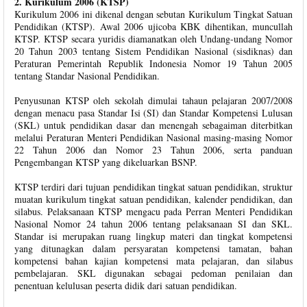
2. Kurikulum 2006 (KTSP)
Kurikulum 2006 ini dikenal dengan sebutan Kurikulum Tingkat Satuan
Pendidikan (KTSP). Awal 2006 ujicoba KBK dihentikan, muncullah
KTSP. KTSP secara yuridis diamanatkan oleh Undang-undang Nomor
20 Tahun 2003 tentang Sistem Pendidikan Nasional (sisdiknas) dan
Peraturan Pemerintah Republik Indonesia Nomor 19 Tahun 2005
tentang Standar Nasional Pendidikan.
Penyusunan KTSP oleh sekolah dimulai tahaun pelajaran 2007/2008
dengan menacu pasa Standar Isi (SI) dan Standar Kompetensi Lulusan
(SKL) untuk pendidikan dasar dan menengah sebagaiman diterbitkan
melalui Peraturan Menteri Pendidikan Nasional masing-masing Nomor
22 Tahun 2006 dan Nomor 23 Tahun 2006, serta panduan
Pengembangan KTSP yang dikeluarkan BSNP.
KTSP terdiri dari tujuan pendidikan tingkat satuan pendidikan, struktur
muatan kurikulum tingkat satuan pendidikan, kalender pendidikan, dan
silabus. Pelaksanaan KTSP mengacu pada Perran Menteri Pendidikan
Nasional Nomor 24 tahun 2006 tentang pelaksanaan SI dan SKL.
Standar isi merupakan ruang lingkup materi dan tingkat kompetensi
yang ditunagkan dalam persyaratan kompetensi tamatan, bahan
kompetensi bahan kajian kompetensi mata pelajaran, dan silabus
pembelajaran. SKL digunakan sebagai pedoman penilaian dan
penentuan kelulusan peserta didik dari satuan pendidikan.