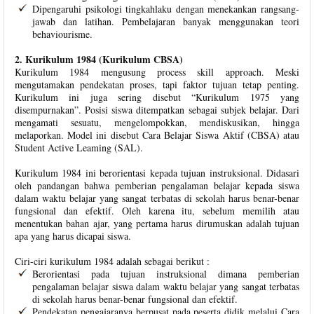
Dipengaruhi psikologi tingkahlaku dengan menekankan rangsang-
jawab dan latihan. Pembelajaran banyak menggunakan teori
behaviourisme.
2. Kurikulum 1984 (Kurikulum CBSA)
Kurikulum 1984 mengusung process skill approach. Meski
mengutamakan pendekatan proses, tapi faktor tujuan tetap penting.
Kurikulum ini juga sering disebut “Kurikulum 1975 yang
disempurnakan”. Posisi siswa ditempatkan sebagai subjek belajar. Dari
mengamati sesuatu, mengelompokkan, mendiskusikan, hingga
melaporkan. Model ini disebut Cara Belajar Siswa Aktif (CBSA) atau
Student Active Leaming (SAL).
Kurikulum 1984 ini berorientasi kepada tujuan instruksional. Didasari
oleh pandangan bahwa pemberian pengalaman belajar kepada siswa
dalam waktu belajar yang sangat terbatas di sekolah harus benar-benar
fungsional dan efektif. Oleh karena itu, sebelum memilih atau
menentukan bahan ajar, yang pertama harus dirumuskan adalah tujuan
apa yang harus dicapai siswa.
Ciri-ciri kurikulum 1984 adalah sebagai berikut :
Berorientasi pada tujuan instruksional dimana pemberian
pengalaman belajar siswa dalam waktu belajar yang sangat terbatas
di sekolah harus benar-benar fungsional dan efektif.
Pendekatan pengajaranya berpusat pada peserta didik melalui Cara