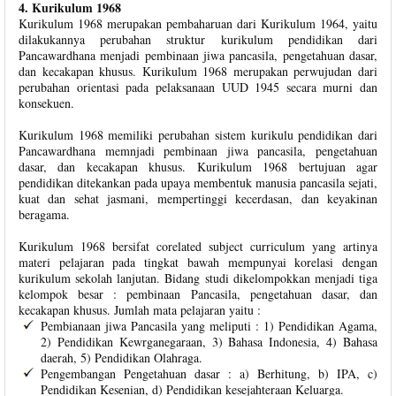
4. Kurikulum 1968
Kurikulum 1968 merupakan pembaharuan dari Kurikulum 1964, yaitu
dilakukannya perubahan struktur kurikulum pendidikan dari
Pancawardhana menjadi pembinaan jiwa pancasila, pengetahuan dasar,
dan kecakapan khusus. Kurikulum 1968 merupakan perwujudan dari
perubahan orientasi pada pelaksanaan UUD 1945 secara murni dan
konsekuen.
Kurikulum 1968 memiliki perubahan sistem kurikulu pendidikan dari
Pancawardhana memnjadi pembinaan jiwa pancasila, pengetahuan
dasar, dan kecakapan khusus. Kurikulum 1968 bertujuan agar
pendidikan ditekankan pada upaya membentuk manusia pancasila sejati,
kuat dan sehat jasmani, mempertinggi kecerdasan, dan keyakinan
beragama.
Kurikulum 1968 bersifat corelated subject curriculum yang artinya
materi pelajaran pada tingkat bawah mempunyai korelasi dengan
kurikulum sekolah lanjutan. Bidang studi dikelompokkan menjadi tiga
kelompok besar : pembinaan Pancasila, pengetahuan dasar, dan
kecakapan khusus. Jumlah mata pelajaran yaitu :
Pembianaan jiwa Pancasila yang meliputi : 1) Pendidikan Agama,
2) Pendidikan Kewrganegaraan, 3) Bahasa Indonesia, 4) Bahasa
daerah, 5) Pendidikan Olahraga.
Pengembangan Pengetahuan dasar : a) Berhitung, b) IPA, c)
Pendidikan Kesenian, d) Pendidikan kesejahteraan Keluarga.