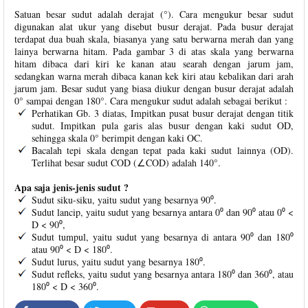
Satuan besar sudut adalah derajat (°). Cara mengukur besar sudut
digunakan alat ukur yang disebut busur derajat. Pada busur derajat
terdapat dua buah skala, biasanya yang satu berwarna merah dan yang
lainya berwarna hitam. Pada gambar 3 di atas skala yang berwarna
hitam dibaca dari kiri ke kanan atau searah dengan jarum jam,
sedangkan warna merah dibaca kanan kek kiri atau kebalikan dari arah
jarum jam. Besar sudut yang biasa diukur dengan busur derajat adalah
0° sampai dengan 180°. Cara mengukur sudut adalah sebagai berikut :
Perhatikan Gb. 3 diatas, Impitkan pusat busur derajat dengan titik
sudut. Impitkan pula garis alas busur dengan kaki sudut OD,
sehingga skala 0° berimpit dengan kaki OC.
Bacalah tepi skala dengan tepat pada kaki sudut lainnya (OD).
Terlihat besar sudut COD (∠COD) adalah 140°.
Apa saja jenis-jenis sudut ?
Sudut siku-siku, yaitu sudut yang besarnya 90⁰.
Sudut lancip, yaitu sudut yang besarnya antara 0⁰ dan 90⁰ atau 0⁰ <
D < 90⁰,
Sudut tumpul, yaitu sudut yang besarnya di antara 90⁰ dan 180⁰
atau 90⁰ < D < 180⁰.
Sudut lurus, yaitu sudut yang besarnya 180⁰.
Sudut refleks, yaitu sudut yang besarnya antara 180⁰ dan 360⁰, atau
180⁰ < D < 360⁰.