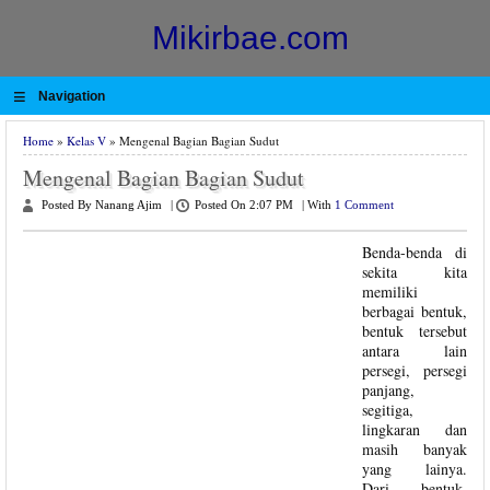
Mikirbae.com
≡
Navigation
Home
»
Kelas V
» Mengenal Bagian Bagian Sudut
Mengenal Bagian Bagian Sudut
Posted By Nanang Ajim
|
Posted On 2:07 PM
|
With
1 Comment
Benda-benda di
sekita kita
memiliki
berbagai bentuk,
bentuk tersebut
antara lain
persegi, persegi
panjang,
segitiga,
lingkaran dan
masih banyak
yang lainya.
Dari bentuk-