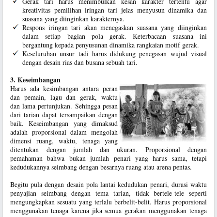
Gerak tari harus menimbulkan kesan karakter tertentu agar
kreativitas pemilihan iringan tari jelas menyusun dinamika dan
suasana yang diinginkan karakternya.
Respons iringan tari akan menegaskan suasana yang diinginkan
dalam setiap bagian pola gerak. Keterbacaan suasana ini
bergantung kepada penyusunan dinamika rangkaian motif gerak.
Keseluruhan unsur tadi harus didukung penegasan wujud visual
dengan desain rias dan busana sebuah tari.
3. Keseimbangan
Harus ada kesimbangan antara peran
dan pemain, lagu dan gerak, waktu
dan lama pertunjukan. Sehingga pesan
dari tarian dapat tersampaikan dengan
baik. Keseimbangan yang dimaksud
adalah proporsional dalam mengolah
dimensi ruang, waktu, tenaga yang
ditentukan dengan jumlah dan ukuran. Proporsional dengan
pemahaman bahwa bukan jumlah penari yang harus sama, tetapi
kedudukannya seimbang dengan besarnya ruang atau arena pentas.
Begitu pula dengan desain pola lantai kedudukan penari, durasi waktu
penyajian seimbang dengan tema tarian, tidak bertele-tele seperti
mengungkapkan sesuatu yang terlalu berbelit-belit. Harus proporsional
menggunakan tenaga karena jika semua gerakan menggunakan tenaga