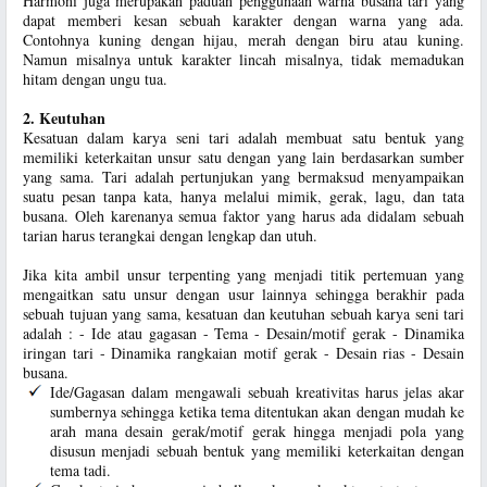
Harmoni juga merupakan paduan penggunaan warna busana tari yang
dapat memberi kesan sebuah karakter dengan warna yang ada.
Contohnya kuning dengan hijau, merah dengan biru atau kuning.
Namun misalnya untuk karakter lincah misalnya, tidak memadukan
hitam dengan ungu tua.
2. Keutuhan
Kesatuan dalam karya seni tari adalah membuat satu bentuk yang
memiliki keterkaitan unsur satu dengan yang lain berdasarkan sumber
yang sama. Tari adalah pertunjukan yang bermaksud menyampaikan
suatu pesan tanpa kata, hanya melalui mimik, gerak, lagu, dan tata
busana. Oleh karenanya semua faktor yang harus ada didalam sebuah
tarian harus terangkai dengan lengkap dan utuh.
Jika kita ambil unsur terpenting yang menjadi titik pertemuan yang
mengaitkan satu unsur dengan usur lainnya sehingga berakhir pada
sebuah tujuan yang sama, kesatuan dan keutuhan sebuah karya seni tari
adalah : - Ide atau gagasan - Tema - Desain/motif gerak - Dinamika
iringan tari - Dinamika rangkaian motif gerak - Desain rias - Desain
busana.
Ide/Gagasan dalam mengawali sebuah kreativitas harus jelas akar
sumbernya sehingga ketika tema ditentukan akan dengan mudah ke
arah mana desain gerak/motif gerak hingga menjadi pola yang
disusun menjadi sebuah bentuk yang memiliki keterkaitan dengan
tema tadi.