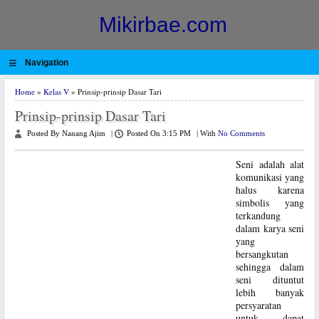
Mikirbae.com
≡
Navigation
Home
»
Kelas V
» Prinsip-prinsip Dasar Tari
Prinsip-prinsip Dasar Tari
Posted By Nanang Ajim
|
Posted On 3:15 PM
|
With
No Comments
Seni adalah alat
komunikasi yang
halus karena
simbolis yang
terkandung
dalam karya seni
yang
bersangkutan
sehingga dalam
seni dituntut
lebih banyak
persyaratan
untuk dapat