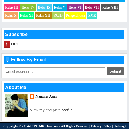
Kelas III
Kelas IV
Kelas IX
Kelas V
Kelas VI
Kelas VII
Kelas VIII
Kelas X
Kelas XI
Kelas XII
PAUD
Pengetahuan
SMK
Subscribe
Follow By Email

About Me
Nanang Ajim
Saya hanya seorang Guru Sekolah Dasar
View my complete profile
Copyright © 2014-2019 |
Mikirbae.com
- All Rights Reserved |
Privacy Policy
|
Hubungi