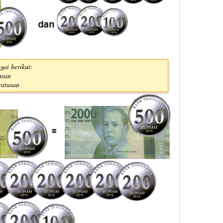
ai berikut:
usan
ratusan