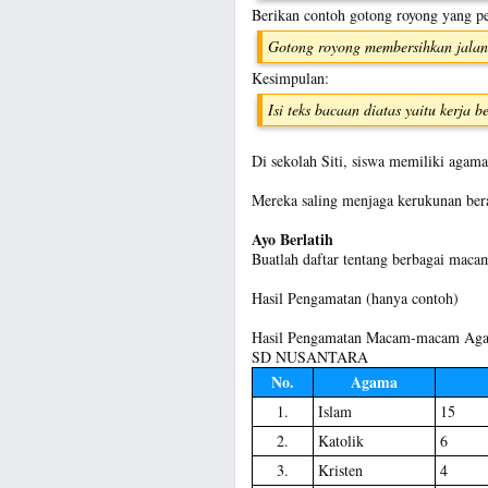
Berikan contoh gotong royong yang pe
Gotong royong membersihkan jalan
Kesimpulan:
Isi teks bacaan diatas yaitu kerja
Di sekolah Siti, siswa memiliki agam
Mereka saling menjaga kerukunan ber
Ayo Berlatih
Buatlah daftar tentang berbagai mac
Hasil Pengamatan (hanya contoh)
Hasil Pengamatan Macam-macam Agam
SD NUSANTARA
No.
Agama
1.
Islam
15
2.
Katolik
6
3.
Kristen
4