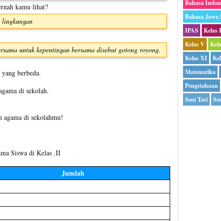
Bahasa Indon
rnah kamu lihat?
Bahasa Jawa
 lingkungan
IPAS
Kelas 
Kelas V
Kel
 bersama untuk kepentingan bersama disebut gotong royong.
Kelas XI
Kel
Matematika
a yang berbeda.
Pengetahuan
agama di sekolah.
Seni Tari
Sen
am agama di sekolahmu!
a Siswa di Kelas .II
Jumlah