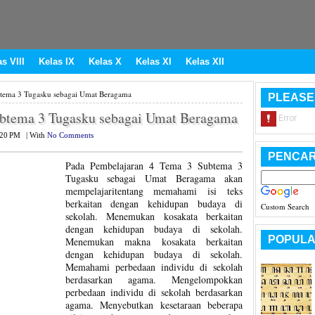
s VIII
Kelas IX
Kelas X
Kelas XI
Kelas XII
tema 3 Tugasku sebagai Umat Beragama
PLEASE
ubtema 3 Tugasku sebagai Umat Beragama
:20 PM
|
With
No Comments
PENCAR
Pada Pembelajaran 4 Tema 3 Subtema 3
Tugasku sebagai Umat Beragama akan
mempelajaritentang memahami isi teks
berkaitan dengan kehidupan budaya di
Custom Search
sekolah. Menemukan kosakata berkaitan
dengan kehidupan budaya di sekolah.
POPULA
Menemukan makna kosakata berkaitan
dengan kehidupan budaya di sekolah.
Memahami perbedaan individu di sekolah
berdasarkan agama. Mengelompokkan
perbedaan individu di sekolah berdasarkan
agama. Menyebutkan kesetaraan beberapa