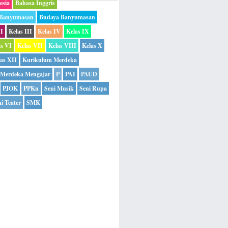
esia
Bahasa Inggris
 Banyumasan
Budaya Banyumasan
II
Kelas III
Kelas IV
Kelas IX
as VI
Kelas VII
Kelas VIII
Kelas X
as XII
Kurikulum Merdeka
Merdeka Mengajar
P
PAI
PAUD
PJOK
PPKn
Seni Musik
Seni Rupa
i Teater
SMK