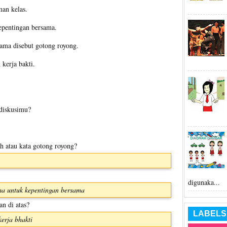
an kelas.
epentingan bersama.
ama disebut gotong royong.
kerja bakti.
diskusimu?
h atau kata gotong royong?
digunaka...
ma untuk kepentingan bersama
n di atas?
LABELS
erja bhakti