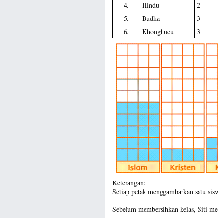
4.
Hindu
2
5.
Budha
3
6.
Khonghucu
3
Keterangan:
Setiap petak menggambarkan satu sis
Sebelum membersihkan kelas, Siti me