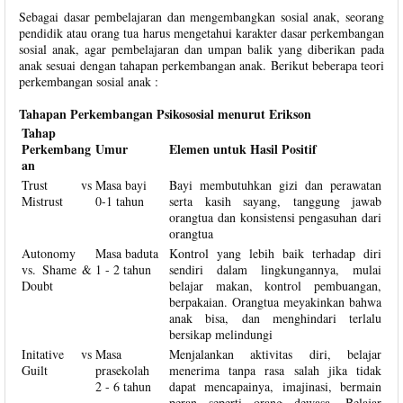
Sebagai dasar pembelajaran dan mengembangkan sosial anak, seorang
pendidik atau orang tua harus mengetahui karakter dasar perkembangan
sosial anak, agar pembelajaran dan umpan balik yang diberikan pada
anak sesuai dengan tahapan perkembangan anak. Berikut beberapa teori
perkembangan sosial anak :
Tahapan Perkembangan Psikososial menurut Erikson
Tahap
Perkembang
Umur
Elemen untuk Hasil Positif
an
Trust vs
Masa bayi
Bayi membutuhkan gizi dan perawatan
Mistrust
0-1 tahun
serta kasih sayang, tanggung jawab
orangtua dan konsistensi pengasuhan dari
orangtua
Autonomy
Masa baduta
Kontrol yang lebih baik terhadap diri
vs. Shame &
1 - 2 tahun
sendiri dalam lingkungannya, mulai
Doubt
belajar makan, kontrol pembuangan,
berpakaian. Orangtua meyakinkan bahwa
anak bisa, dan menghindari terlalu
bersikap melindungi
Initative vs
Masa
Menjalankan aktivitas diri, belajar
Guilt
prasekolah
menerima tanpa rasa salah jika tidak
2 - 6 tahun
dapat mencapainya, imajinasi, bermain
peran seperti orang dewasa. Belajar