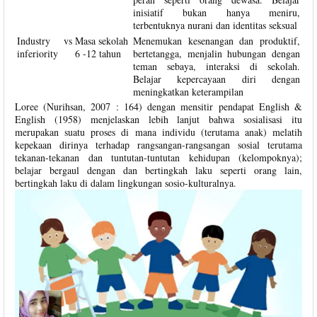
inisiatif bukan hanya meniru,
terbentuknya nurani dan identitas seksual
Industry vs
Masa sekolah
Menemukan kesenangan dan produktif,
inferiority
6 -12 tahun
bertetangga, menjalin hubungan dengan
teman sebaya, interaksi di sekolah.
Belajar kepercayaan diri dengan
meningkatkan keterampilan
Loree (Nurihsan, 2007 : 164) dengan mensitir pendapat English &
English (1958) menjelaskan lebih lanjut bahwa sosialisasi itu
merupakan suatu proses di mana individu (terutama anak) melatih
kepekaan dirinya terhadap rangsangan-rangsangan sosial terutama
tekanan-tekanan dan tuntutan-tuntutan kehidupan (kelompoknya);
belajar bergaul dengan dan bertingkah laku seperti orang lain,
bertingkah laku di dalam lingkungan sosio-kulturalnya.