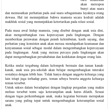
akan merespon
bunyi atau suara
dan memusatkan perhatian pada asal suara sebagaimana layaknya orang
dewasa. Hal ini menunjukkan bahwa manusia secara kodrati adalah
makhluk sosial yang menunjukkan ketertarikan pada relasi sosial.
Pada masa awal hidup manusia, yang disebut dengan anak usia dini,
akan mengembangkan rasa kepercayaan pada lingkungan. Dengan
memberikan perawatan dengan penuh kelembutan, kasih sayang, dan
perhatian yang konsisten anak akan merasa mendapatkan keamanan dan
kenyamanan sosial sebagai modal dalam mengembangkan kepercayaan
pada lingkungan. Anak yang merasa percaya pada lingkungan akan
dapat mengembangkan persahabatan dan kedekatan dengan orang lain.
Ketika mulai tergabung dalam kelompok bermain dan taman kanak-
kanak, anak usia pra-sekolah akan belajar mengembangkan interaksi
sosialnya dengan lebih luas. Tidak hanya dengan anggota keluarga yang
lain tetapi juga terhadap guru, teman sebaya beserta anggota keluarga
teman tersebut.
Untuk sukses dalam beradaptasi dengan lingkup pergaulan yang makin
meluas tersebut tentu saja keterampilan anak harus dilatih. Sesuai
dengan tugas perkembangan anak, maka kegiatan bermain merupakan
sarana yang paling tepat untuk mengembangkan keterampilan sosial
anak.