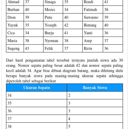
Ahmad
37
Sinaga
35
Rendi
41
Burhan
40
Mozes
34
Fatimah
38
Dion
39
Putu
40
Suwarno
39
Yayuk
35
Yoseph
42
Bintang
40
Cica
34
Burju
41
Yanti
36
Maria
38
Nyoman
38
Asep
37
Sugeng
43
Felik
37
Ririn
36
Dari hasil pengamatan tabel tersebut ternyata jumlah siswa ada 30
orang. Nomor sepatu paling besar adalah 42 dan nomor sepatu paling
kecil adalah 34. Agar bisa dibuat diagram batang, maka dihitung dulu
berapa banyak siswa pada masing-masing ukuran sepatu sehingga
diperoleh tabel sebagai berikut
Ukuran Sepatu
Banyak Siswa
34
2
35
3
36
3
37
4
38
5