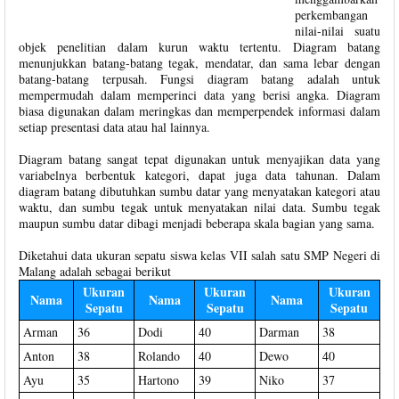
perkembangan
nilai-nilai suatu
objek penelitian dalam kurun waktu tertentu. Diagram batang
menunjukkan batang-batang tegak, mendatar, dan sama lebar dengan
batang-batang terpusah. Fungsi diagram batang adalah untuk
mempermudah dalam memperinci data yang berisi angka. Diagram
biasa digunakan dalam meringkas dan memperpendek informasi dalam
setiap presentasi data atau hal lainnya.
Diagram batang sangat tepat digunakan untuk menyajikan data yang
variabelnya berbentuk kategori, dapat juga data tahunan. Dalam
diagram batang dibutuhkan sumbu datar yang menyatakan kategori atau
waktu, dan sumbu tegak untuk menyatakan nilai data. Sumbu tegak
maupun sumbu datar dibagi menjadi beberapa skala bagian yang sama.
Diketahui data ukuran sepatu siswa kelas VII salah satu SMP Negeri di
Malang adalah sebagai berikut
Ukuran
Ukuran
Ukuran
Nama
Nama
Nama
Sepatu
Sepatu
Sepatu
Arman
36
Dodi
40
Darman
38
Anton
38
Rolando
40
Dewo
40
Ayu
35
Hartono
39
Niko
37