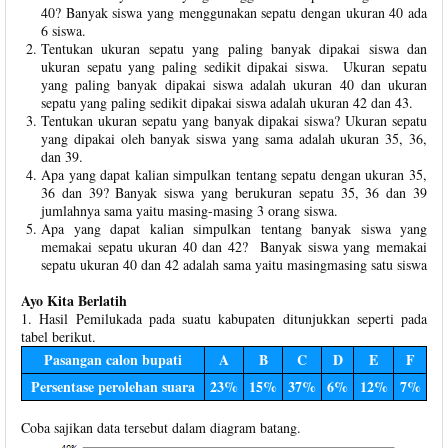
40? Banyak siswa yang menggunakan sepatu dengan ukuran 40 ada
6 siswa.
Tentukan ukuran sepatu yang paling banyak dipakai siswa dan
ukuran sepatu yang paling sedikit dipakai siswa. Ukuran sepatu
yang paling banyak dipakai siswa adalah ukuran 40 dan ukuran
sepatu yang paling sedikit dipakai siswa adalah ukuran 42 dan 43.
Tentukan ukuran sepatu yang banyak dipakai siswa? Ukuran sepatu
yang dipakai oleh banyak siswa yang sama adalah ukuran 35, 36,
dan 39.
Apa yang dapat kalian simpulkan tentang sepatu dengan ukuran 35,
36 dan 39? Banyak siswa yang berukuran sepatu 35, 36 dan 39
jumlahnya sama yaitu masing-masing 3 orang siswa.
Apa yang dapat kalian simpulkan tentang banyak siswa yang
memakai sepatu ukuran 40 dan 42? Banyak siswa yang memakai
sepatu ukuran 40 dan 42 adalah sama yaitu masingmasing satu siswa
Ayo Kita Berlatih
1. Hasil Pemilukada pada suatu kabupaten ditunjukkan seperti pada
tabel berikut.
Pasangan calon bupati
A
B
C
D
E
F
Persentase perolehan suara
23%
15%
37%
6%
12%
7%
Coba sajikan data tersebut dalam diagram batang.