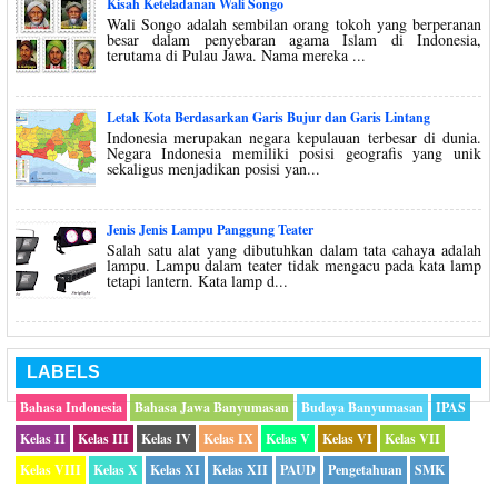
Kisah Keteladanan Wali Songo
Wali Songo adalah sembilan orang tokoh yang berperanan
besar dalam penyebaran agama Islam di Indonesia,
terutama di Pulau Jawa. Nama mereka ...
Letak Kota Berdasarkan Garis Bujur dan Garis Lintang
Indonesia merupakan negara kepulauan terbesar di dunia.
Negara Indonesia memiliki posisi geografis yang unik
sekaligus menjadikan posisi yan...
Jenis Jenis Lampu Panggung Teater
Salah satu alat yang dibutuhkan dalam tata cahaya adalah
lampu. Lampu dalam teater tidak mengacu pada kata lamp
tetapi lantern. Kata lamp d...
LABELS
Bahasa Indonesia
Bahasa Jawa Banyumasan
Budaya Banyumasan
IPAS
Kelas II
Kelas III
Kelas IV
Kelas IX
Kelas V
Kelas VI
Kelas VII
Kelas VIII
Kelas X
Kelas XI
Kelas XII
PAUD
Pengetahuan
SMK