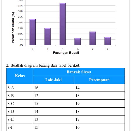
2. Buatlah diagram batang dari tabel berikut.
Banyak Siswa
Kelas
Laki-laki
Perempuan
8-A
16
14
8-B
12
18
8-C
15
19
8-D
14
18
8-E
13
17
8-F
15
16