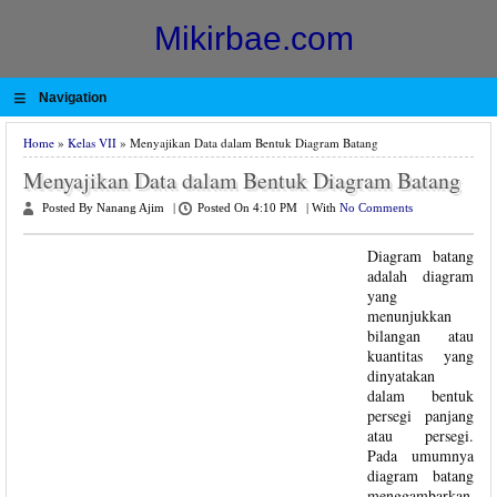
Mikirbae.com
≡
Navigation
Home
»
Kelas VII
» Menyajikan Data dalam Bentuk Diagram Batang
Menyajikan Data dalam Bentuk Diagram Batang
Posted By Nanang Ajim
|
Posted On 4:10 PM
|
With
No Comments
Diagram batang
adalah diagram
yang
menunjukkan
bilangan atau
kuantitas yang
dinyatakan
dalam bentuk
persegi panjang
atau persegi.
Pada umumnya
diagram batang
menggambarkan