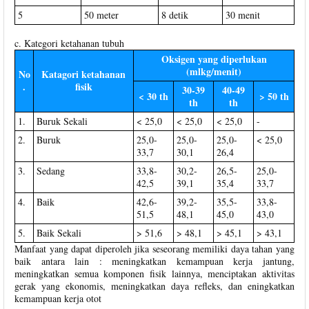
5
50 meter
8 detik
30 menit
c. Kategori ketahanan tubuh
Oksigen yang diperlukan
(mlkg/menit)
No
Katagori ketahanan
.
fisik
30-39
40-49
< 30 th
> 50 th
th
th
1.
Buruk Sekali
< 25,0
< 25,0
< 25,0
-
2.
Buruk
25,0-
25,0-
25,0-
< 25,0
33,7
30,1
26,4
3.
Sedang
33,8-
30,2-
26,5-
25,0-
42,5
39,1
35,4
33,7
4.
Baik
42,6-
39,2-
35,5-
33,8-
51,5
48,1
45,0
43,0
5.
Baik Sekali
> 51,6
> 48,1
> 45,1
> 43,1
Manfaat yang dapat diperoleh jika seseorang memiliki daya tahan yang
baik antara lain : meningkatkan kemampuan kerja jantung,
meningkatkan semua komponen fisik lainnya, menciptakan aktivitas
gerak yang ekonomis, meningkatkan daya refleks, dan eningkatkan
kemampuan kerja otot