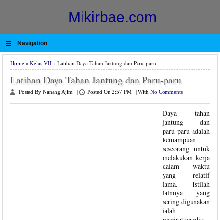
Mikirbae.com
≡
Navigation
Home
»
Kelas VII
» Latihan Daya Tahan Jantung dan Paru-paru
Latihan Daya Tahan Jantung dan Paru-paru
Posted By Nanang Ajim
|
Posted On 2:57 PM
|
With
No Comments
Daya tahan
jantung dan
paru-paru adalah
kemampuan
seseorang untuk
melakukan kerja
dalam waktu
yang relatif
lama. Istilah
lainnya yang
sering digunakan
ialah
respiratocardio-