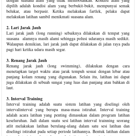
dengan suasana alam yang tidak membosankan. Kondisi alam yang
dipilih adalah kondisi alam yang berbukit-bukit, mempunyai semak
belukar, atau berpasir. Ketika melakukan fartlek, pelaku dapat
melakukan latihan sambil menikmati suasana alam.
2. Lari Jarak Jauh
Lari jarak jauh (long running) sebaiknya dilakukan di tempat yang
suasana alamnya masih alami sehingga polusi udaranya masih sedikit.
Walaupun demikian, lari jarak jauh dapat dilakukan di jalan raya pada
pagi hari ketika udara masih segar.
3. Renang Jarak Jauh
Renang jarak jauh (long swimming), dilakukan dengan cara
menetapkan target waktu atau jarak tempuh sesuai dengan lebar atau
panjang kolam renang yang digunakan. Selain itu, latihan ini dapat
juga dilakukan di sebuah sungai yang luas dan panjang atau bahkan di
laut.
3. Interval Training
Interval training adalah suatu sistem latihan yang diselingi oleh
intervalinterval yang berupa masa-masa istirahat. Interval training
adalah acara latihan yang penting dimasukan dalam program latihan
keseluruhan. Jadi dalam suatu sesi latihan interval trainning seorang
atlit melakukan latihan berulang-ulang dalam satu sesi latihan dan
diselingi istirahat pada setiap periode latihannya. Bentuk latihan dalam