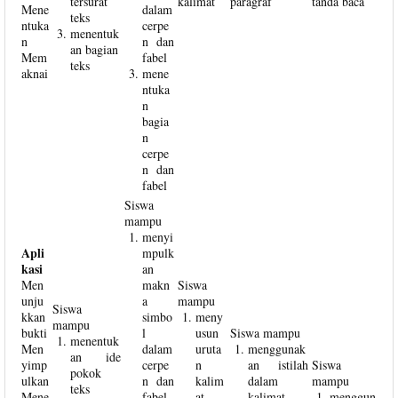
tersurat
kalimat
paragraf
tanda baca
Mene
dalam
teks
ntuka
cerpe
menentuk
n
n dan
an bagian
Mem
fabel
teks
aknai
mene
ntuka
n
bagia
n
cerpe
n dan
fabel
Siswa
mampu
menyi
Apli
mpulk
kasi
an
Men
makn
Siswa
unju
a
mampu
Siswa
kkan
simbo
meny
mampu
bukti
l
usun
Siswa mampu
menentuk
Men
dalam
uruta
menggunak
an ide
yimp
cerpe
n
an istilah
Siswa
pokok
ulkan
n dan
kalim
dalam
mampu
teks
Mene
fabel
at
kalimat
menggun