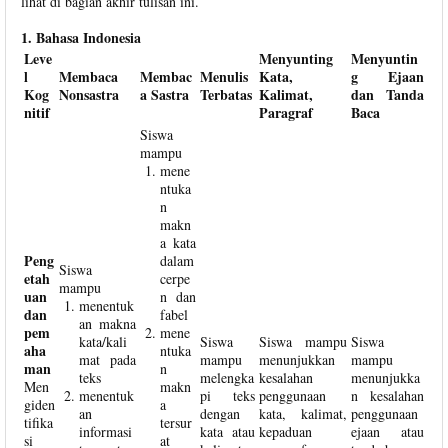
lihat di bagian akhir tulisan ini.
1. Bahasa Indonesia
Leve
Menyunting
Menyuntin
l
Membaca
Membac
Menulis
Kata,
g Ejaan
Kog
Nonsastra
a Sastra
Terbatas
Kalimat,
dan Tanda
nitif
Paragraf
Baca
Siswa
mampu
mene
ntuka
n
makn
a kata
Peng
dalam
Siswa
etah
cerpe
mampu
uan
n dan
menentuk
dan
fabel
an makna
pem
mene
kata/kali
Siswa
Siswa mampu
Siswa
aha
ntuka
mat pada
mampu
menunjukkan
mampu
man
n
teks
melengka
kesalahan
menunjukka
Men
makn
menentuk
pi teks
penggunaan
n kesalahan
giden
a
an
dengan
kata, kalimat,
penggunaan
tifika
tersur
informasi
kata atau
kepaduan
ejaan atau
si
at