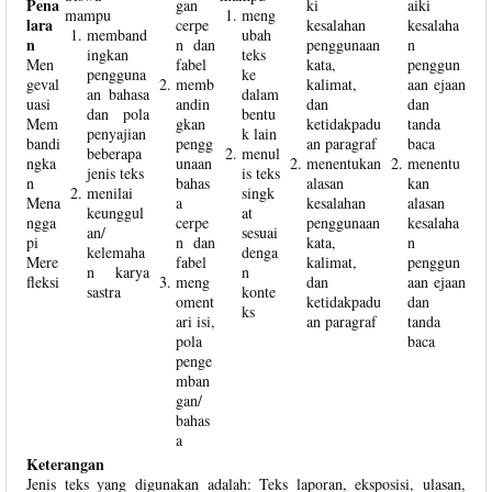
Pena
gan
ki
aiki
mampu
meng
lara
cerpe
kesalahan
kesalaha
memband
ubah
n
n dan
penggunaan
n
ingkan
teks
Men
fabel
kata,
penggun
pengguna
ke
geval
memb
kalimat,
aan ejaan
an bahasa
dalam
uasi
andin
dan
dan
dan pola
bentu
Mem
gkan
ketidakpadu
tanda
penyajian
k lain
bandi
pengg
an paragraf
baca
beberapa
menul
ngka
unaan
menentukan
menentu
jenis teks
is teks
n
bahas
alasan
kan
menilai
singk
Mena
a
kesalahan
alasan
keunggul
at
ngga
cerpe
penggunaan
kesalaha
an/
sesuai
pi
n dan
kata,
n
kelemaha
denga
Mere
fabel
kalimat,
penggun
n karya
n
fleksi
meng
dan
aan ejaan
sastra
konte
oment
ketidakpadu
dan
ks
ari isi,
an paragraf
tanda
pola
baca
penge
mban
gan/
bahas
a
Keterangan
Jenis teks yang digunakan adalah: Teks laporan, eksposisi, ulasan,