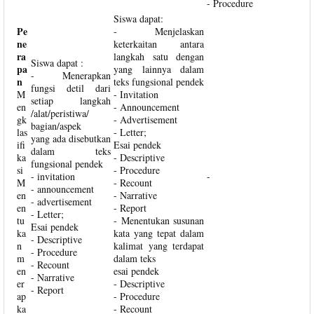
- Procedure
Siswa dapat:
Pe
- Menjelaskan
ne
keterkaitan antara
ra
langkah satu dengan
Siswa dapat :
pa
yang lainnya dalam
- Menerapkan
n
teks fungsional pendek
fungsi detil dari
M
- Invitation
setiap langkah
en
- Announcement
/alat/peristiwa/
gk
- Advertisement
bagian/aspek
las
- Letter;
yang ada disebutkan
ifi
Esai pendek
dalam teks
ka
- Descriptive
fungsional pendek
si
- Procedure
- invitation
-
M
- Recount
- announcement
en
- Narrative
- advertisement
en
- Report
- Letter;
tu
- Menentukan susunan
Esai pendek
ka
kata yang tepat dalam
- Descriptive
n
kalimat yang terdapat
- Procedure
m
dalam teks
- Recount
en
esai pendek
- Narrative
er
- Descriptive
- Report
ap
- Procedure
ka
- Recount