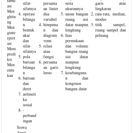
tabul
sifat-
persama
serta
garis atau
asi
sifatnya
an linier
ukurannya
lingkaran
Men
operasi
dua
unsur bangun
rata-rata, median,
ghitu
bilanga
variabel
ruang sisi
modus
ng
n
himpuna
datar maupun
titik sampel,
Men
bentuk
n dan
lengkung
ruang sampel dan
ginte
akar
diagram
luas
peluang
rpret
dan
venn
permukaan
asi
sifat-
relasi
dan volume
Mem
sifatnya
atau
bangun ruang
predi
pola
fungsi
sisi datar
ksi
barisan
persama
maupun
Men
bilanga
an garis
lengkung
entu
n
lurus
kesebanguna
kan
barisan
n dan
dan
kongruen
deret
bangun datar
aritmeti
ka
sosial
-
perband
ingan
Siswa
dapat