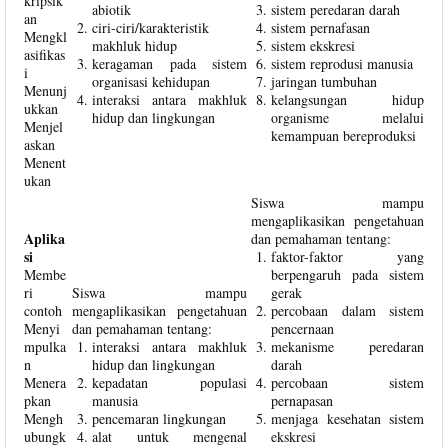
kripsik
abiotik
sistem peredaran darah
an
ciri-ciri/karakteristik
sistem pernafasan
Mengkl
makhluk hidup
sistem ekskresi
asifikas
keragaman pada sistem
sistem reprodusi manusia
i
organisasi kehidupan
jaringan tumbuhan
Menunj
interaksi antara makhluk
kelangsungan hidup
ukkan
hidup dan lingkungan
organisme melalui
Menjel
kemampuan bereproduksi
askan
Menent
ukan
Siswa mampu
mengaplikasikan pengetahuan
Aplika
dan pemahaman tentang:
si
faktor-faktor yang
Membe
berpengaruh pada sistem
ri
Siswa mampu
gerak
contoh
mengaplikasikan pengetahuan
percobaan dalam sistem
Menyi
dan pemahaman tentang:
pencernaan
mpulka
interaksi antara makhluk
mekanisme peredaran
n
hidup dan lingkungan
darah
Menera
kepadatan populasi
percobaan sistem
pkan
manusia
pernapasan
Mengh
pencemaran lingkungan
menjaga kesehatan sistem
ubungk
alat untuk mengenal
ekskresi