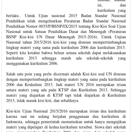
isi, dan
kurikulum yang
berlaku.. Untuk Ujian nasional 2015 Badan Standar Nasional
Pendidikan telah mengeluarkan Peraturan Badan Standar Nasional
Pendidikan Nomor 0035/P/BSNP/IX/2015 tentang Kisi-Kisi Soal Ujian
Nasional untuk Satuan Pendidikan Dasar dan Menengah (Peraturan
BSNP Kisi-kisi UN Dasar Menengah 2015-2016). Untuk Unjian
Nasional tahun 2015/2016 kisi-kisi yang disusun mempertimbangkan
lingkup materi yang sama pada kurikulum 2006 dan kurikulum 2013.
Seperti kita ketahui bahwa belum semua sekolah dapat melaksanakan
kurikulum 2013 sehingga masih ada sekolah-sekolah yang
menggunakan kurikulum 2006.
Salah satu poin yang perlu dicermati adalah Kisi-kisi soal UN disusun
dengan mempertimbangkan lingkup materi yang sama pada kurikulum
2006 dan Krukulum 2013. Jadi materi UN 2016 merupakan irisan
antara materi yang ada pada KTSP dan Kurikulum 2013. Sehingga
materi yang diajarkan di KTSP tapi tidak diajarkan di Kurikulum
2013, tidak masuk kisi-kisi, dan sebaliknya.
Kisi-kisi Ujian Nasional 2015/2016 merupakan irisan dua kurikulum
karena saat ini sedang berjalan penggunaan dua kurikulum di
Indonesia, sehingga pemerintah memutuskan untuk hanya mengujikan
materi yang dipelajari di kedua kurikulum tersebut. Siswa dari sekolah