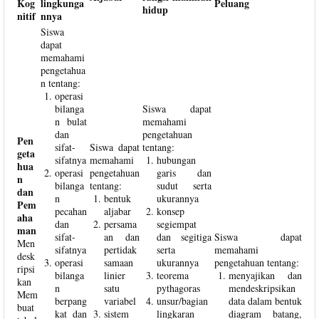
Kog
lingkunga
Peluang
hidup
nitif
nnya
Siswa
dapat
memahami
pengetahua
n tentang:
operasi
bilanga
Siswa dapat
n bulat
memahami
dan
pengetahuan
Pen
sifat-
Siswa dapat
tentang:
geta
sifatnya
memahami
hubungan
hua
operasi
pengetahuan
garis dan
n
bilanga
tentang:
sudut serta
dan
n
bentuk
ukurannya
Pem
pecahan
aljabar
konsep
aha
dan
persama
segiempat
man
sifat-
an dan
dan segitiga
Siswa dapat
Men
sifatnya
pertidak
serta
memahami
desk
operasi
samaan
ukurannya
pengetahuan tentang:
ripsi
bilanga
linier
teorema
menyajikan dan
kan
n
satu
pythagoras
mendeskripsikan
Mem
berpang
variabel
unsur/bagian
data dalam bentuk
buat
kat dan
sistem
lingkaran
diagram batang,