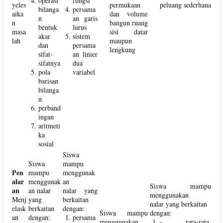
operasi
fungsi
yeles
permukaan
peluang sederhana
bilanga
persama
aika
dan volume
n
an garis
n
bangun ruang
bentuk
lurus
masa
sisi datar
akar
sistem
lah
maupun
dan
persama
lengkung
sifat-
an linier
sifatnya
dua
pola
variabel
barisan
bilanga
n
perband
ingan
aritmeti
ka
sosial
Siswa
Siswa
mampu
Pen
mampu
menggunak
alar
menggunak
an
Siswa mampu
an
an nalar
nalar yang
menggunakan
Menj
yang
berkaitan
nalar yang berkaitan
elask
berkaitan
dengan:
Siswa mampu
dengan:
an
dengan:
persama
menggunakan
- rata-rata,