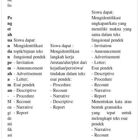
lis
Siswa dapat:
Pe
Mengidentifikasi
ng
ungkapan/kata yang
et
memiliki makna yang
ah
sama dalam teks
ua
Siswa dapat:
fungsional pendek
n
Mengidentifikasi
Siswa dapat :
- Invitation
da
topik/tujuan teks
Mengidentifikasi
- Announcement
n
fungsional pendek
langkah kerja
- Advertisement
pe
- Invitation
/urutan/alur/plot dari
- Letter;
m
- Announcement
kejadian/peristiwa/
Esai pendek
ah
- Advertisement
tindakan dalam teks
- Descriptive
a
- Letter;
esai pendek:
- Procedure
m
Esai pendek
- Procedure
- Recount
an
- Descriptive
- Recount
- Narrative
-
- Procedure
- Narrative
- Report
M
- Recount
- Descriptive
Menentukan kata atau
en
- Narrative
- Report
bentuk gramatika
gi
- Report
yang tepat untuk
de
melengkapi teks esai
nti
pendek
fik
- Narrative
asi
- Recount