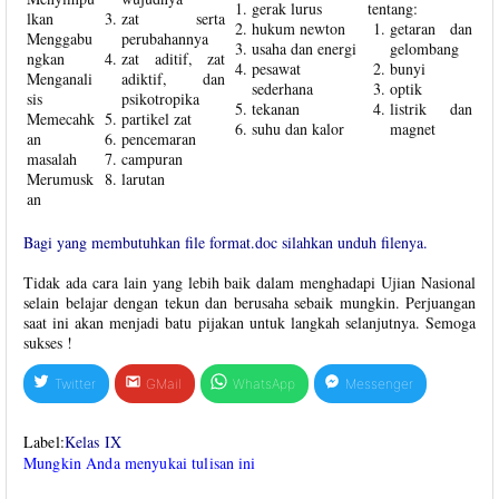
gerak lurus
tentang:
lkan
zat serta
hukum newton
getaran dan
Menggabu
perubahannya
usaha dan energi
gelombang
ngkan
zat aditif, zat
pesawat
bunyi
Menganali
adiktif, dan
sederhana
optik
sis
psikotropika
tekanan
listrik dan
Memecahk
partikel zat
suhu dan kalor
magnet
an
pencemaran
masalah
campuran
Merumusk
larutan
an
Bagi yang membutuhkan file format.doc silahkan unduh filenya.
Tidak ada cara lain yang lebih baik dalam menghadapi Ujian Nasional
selain belajar dengan tekun dan berusaha sebaik mungkin. Perjuangan
saat ini akan menjadi batu pijakan untuk langkah selanjutnya. Semoga
sukses !
Twitter
GMail
WhatsApp
Messenger
Label:
Kelas IX
Mungkin Anda menyukai tulisan ini