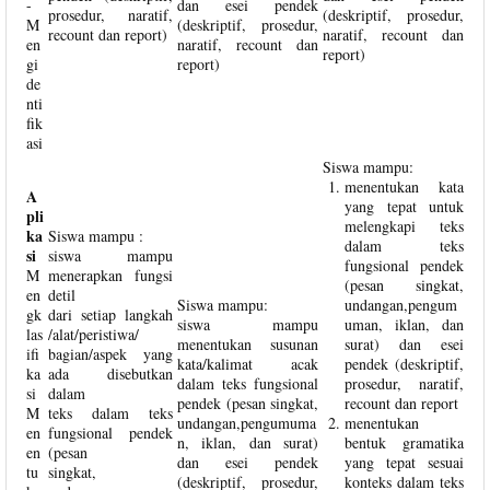
-
dan esei pendek
prosedur, naratif,
(deskriptif, prosedur,
M
(deskriptif, prosedur,
recount dan report)
naratif, recount dan
en
naratif, recount dan
report)
gi
report)
de
nti
fik
asi
Siswa mampu:
menentukan kata
A
yang tepat untuk
pli
melengkapi teks
ka
Siswa mampu :
dalam teks
si
siswa mampu
fungsional pendek
M
menerapkan fungsi
(pesan singkat,
en
detil
Siswa mampu:
undangan,pengum
gk
dari setiap langkah
siswa mampu
uman, iklan, dan
las
/alat/peristiwa/
menentukan susunan
surat) dan esei
ifi
bagian/aspek yang
kata/kalimat acak
pendek (deskriptif,
ka
ada disebutkan
dalam teks fungsional
prosedur, naratif,
si
dalam
pendek (pesan singkat,
recount dan report
M
teks dalam teks
undangan,pengumuma
menentukan
en
fungsional pendek
n, iklan, dan surat)
bentuk gramatika
en
(pesan
dan esei pendek
yang tepat sesuai
tu
singkat,
(deskriptif, prosedur,
konteks dalam teks