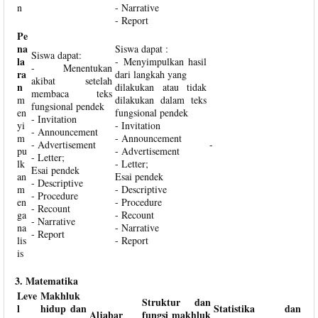
n
- Narrative
- Report
Pe
na
Siswa dapat :
Siswa dapat:
la
- Menyimpulkan hasil
- Menentukan
ra
dari langkah yang
akibat setelah
n
dilakukan atau tidak
membaca teks
m
dilakukan dalam teks
fungsional pendek
en
fungsional pendek
- Invitation
yi
- Invitation
- Announcement
m
- Announcement
- Advertisement
-
pu
- Advertisement
- Letter;
lk
- Letter;
Esai pendek
an
Esai pendek
- Descriptive
m
- Descriptive
- Procedure
en
- Procedure
- Recount
ga
- Recount
- Narrative
na
- Narrative
- Report
lis
- Report
is
3. Matematika
Leve
Makhluk
Struktur dan
l
hidup dan
Statistika dan
Aljabar
fungsi makhluk