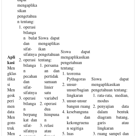
mengaplika
sikan
pengetahua
n tentang:
operasi
bilanga
n bulat
Siswa dapat
dan
mengaplikas
sifat-
ikan
Siswa dapat
sifatnya
pengetahuan
Apli
mengaplikasikan
operasi
tentang:
kasi
pengetahuan
bilanga
persama
Men
tentang:
n
an dan
gklas
teorema
pecahan
pertidak
ifika
Pythagoras
Siswa dapat
dan
samaan
si
unsur-
mengaplikasikan
sifat-
linier
Men
unsur/bagian
pengetahuan tentang:
sifatnya
satu
gesk
lingkaran
rata-rata, median,
operasi
variabel
peri
unsur-unsur
modus
bilanga
operasi
men
bangun ruang
penyajian data
n
dua
data
kesebanguna
dalam bentuk
berpang
himpuna
Men
n dan
diagram batang,
kat dan
n
gons
kekongruena
garis atau
sifat-
relasi
truk
n segitiga
lingkaran
sifatnya
atau
Men
luas
ruang sampel dan