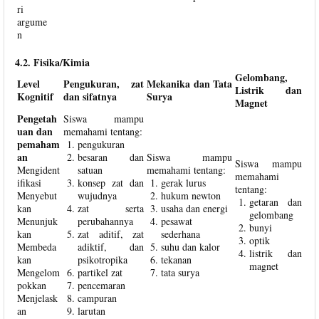
ri
argume
n
4.2. Fisika/Kimia
Gelombang,
Level
Pengukuran, zat
Mekanika dan Tata
Listrik dan
Kognitif
dan sifatnya
Surya
Magnet
Pengetah
Siswa mampu
uan dan
memahami tentang:
pemaham
pengukuran
an
besaran dan
Siswa mampu
Siswa mampu
Mengident
satuan
memahami tentang:
memahami
ifikasi
konsep zat dan
gerak lurus
tentang:
Menyebut
wujudnya
hukum newton
getaran dan
kan
zat serta
usaha dan energi
gelombang
Menunjuk
perubahannya
pesawat
bunyi
kan
zat aditif, zat
sederhana
optik
Membeda
adiktif, dan
suhu dan kalor
listrik dan
kan
psikotropika
tekanan
magnet
Mengelom
partikel zat
tata surya
pokkan
pencemaran
Menjelask
campuran
an
larutan