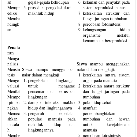
an
gejala-gejala kehidupan
kelainan dan penyakit pada
Mempr
prosedur pengklasifikasian
sistem reproduksi manusia
ediksi
makhluk hidup
keterkaitan struktur dan
Memba
fungsi jaringan tumbuhan
ndingk
percobaan fotosintesis
an
kelangsungan hidup
organisme melalui
kemampuan bereproduksi
Penala
ran
Menga
nalisis
Siswa mampu menggunakan
Mensin
Siswa mampu menggunakan
nalar dalam mengkaji:
tesis
nalar dalam mengkaji:
keterkaitan antara sistem
Menge
pengelolaan lingkungan
organ pada manusia
valuasi
untuk mengatasi
keterkaitan antara struktur
Menilai
pencemaran dan kerusakan
dan fungsi jaringan pada
Mempe
lingkungan
tumbuhan
rpimba
dampak interaksi makluk
pola hidup sehat
ngkan
hidup dan lingkungannya
manfaat
Memec
pengaruh kepadatan
perkembangbiakan
ahkan
populasi manusia pada
tumbuhan dan hewan
masala
makhluk hidup dan
untuk kesejahteraan
h
lingkungannya
manusia
Membe
percobaan fotosintesis