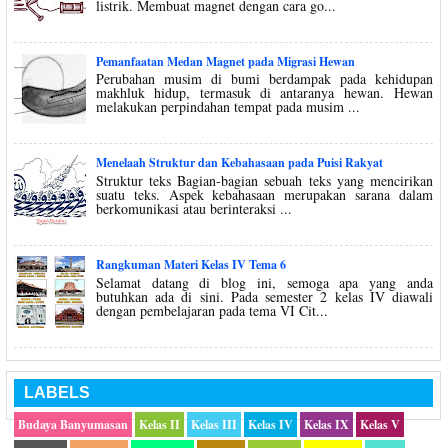
listrik. Membuat magnet dengan cara go...
Pemanfaatan Medan Magnet pada Migrasi Hewan
Perubahan musim di bumi berdampak pada kehidupan
makhluk hidup, termasuk di antaranya hewan. Hewan
melakukan perpindahan tempat pada musim ...
Menelaah Struktur dan Kebahasaan pada Puisi Rakyat
Struktur teks Bagian-bagian sebuah teks yang mencirikan
suatu teks. Aspek kebahasaan merupakan sarana dalam
berkomunikasi atau berinteraksi ...
Rangkuman Materi Kelas IV Tema 6
Selamat datang di blog ini, semoga apa yang anda
butuhkan ada di sini. Pada semester 2 kelas IV diawali
dengan pembelajaran pada tema VI Cit...
LABELS
Budaya Banyumasan
Kelas II
Kelas III
Kelas IV
Kelas IX
Kelas V