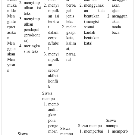
menyimp
muka
menyi
berba
menggunak
akan
ulkan isi
n ide
mpulk
gai
an kata
ejaan
teks
Men
an isi
jenis
bentukan
menggun
menyimp
ginte
tersira
teks
(mengisi
akan
ulkan
rpret
t
melen
sesuai
tanda
pendapat
asika
dalam
gkapi
kaidah
baca
(pro/kont
n
cerpe
kata,
bentukan
ra)
Men
n/fabe
kalim
kata)
meringka
ggun
l
at,
s isi teks
akan
menyi
parag
Men
mpulk
raf
yusu
an
n
sebab/
akibat
konfli
k
Siswa
mampu
memb
andin
gkan
pola
Siswa
penge
Siswa mampu
mampu
Siswa
mban
memperbai
memperb
Siswa
mampu