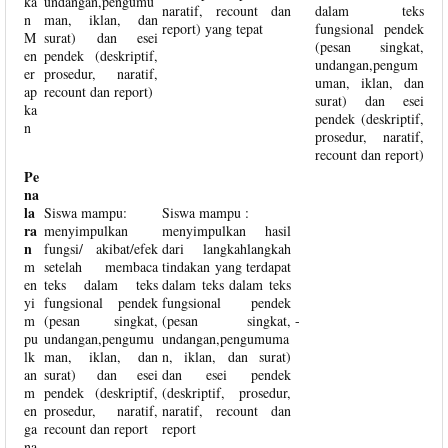
ka
undangan,pengumu
naratif, recount dan
dalam teks
n
man, iklan, dan
report) yang tepat
fungsional pendek
M
surat) dan esei
(pesan singkat,
en
pendek (deskriptif,
undangan,pengum
er
prosedur, naratif,
uman, iklan, dan
ap
recount dan report)
surat) dan esei
ka
pendek (deskriptif,
n
prosedur, naratif,
recount dan report)
Pe
na
la
Siswa mampu:
Siswa mampu :
ra
menyimpulkan
menyimpulkan hasil
n
fungsi/ akibat/efek
dari langkahlangkah
m
setelah membaca
tindakan yang terdapat
en
teks dalam teks
dalam teks dalam teks
yi
fungsional pendek
fungsional pendek
m
(pesan singkat,
(pesan singkat,
-
pu
undangan,pengumu
undangan,pengumuma
lk
man, iklan, dan
n, iklan, dan surat)
an
surat) dan esei
dan esei pendek
m
pendek (deskriptif,
(deskriptif, prosedur,
en
prosedur, naratif,
naratif, recount dan
ga
recount dan report
report
na