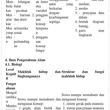
Mem
- bilangan
an linier
nalar yang
median,
beda
bulat
dua
berkaitan
modus
kan
- pecahan
variabel
dengan:
- penyajian data
Men
- barisan
penggun
kesebangunan
dalam
afsir
dan deret
aan
segitiga
bentuk diagram
kan
-
konsep
batang,
Men
aritmetika
himpuna
garis atau
yimp
sosial
n
lingkaran
ulka
-
penggun
n
perbanding
aan
an
konsep
fungsi
4. Ilmu Pengetahuan Alam
4.1. Biologi
Level
Makhluk hidup dan
Struktur dan fungsi
Kognit
lingkungannya
makhluk hidup
if
Penget
ahuan
Mengid
Siswa mampu memahami dan
entifika
Siswa mampu memahami dan
menguasai konsep:
si
menguasai konsep:
sistem gerak pada manusia
Mendes
gejala alam biotik dan
sistem pencernaan manusia