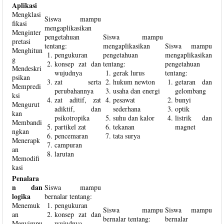
Aplikasi
Mengklasi
Siswa mampu
fikasi
mengaplikasikan
Menginter
pengetahuan
Siswa mampu
pretasi
tentang:
mengaplikasikan
Siswa mampu
Menghitun
pengukuran
pengetahuan
mengaplikasikan
g
konsep zat dan
tentang:
pengetahuan
Mendeskri
wujudnya
gerak lurus
tentang:
psikan
zat serta
hukum newton
getaran dan
Mempredi
perubahannya
usaha dan energi
gelombang
ksi
zat aditif, zat
pesawat
bunyi
Mengurut
adiktif, dan
sederhana
optik
kan
psikotropika
suhu dan kalor
listrik dan
Membandi
partikel zat
tekanan
magnet
ngkan
pencemaran
tata surya
Menerapk
campuran
an
larutan
Memodifi
kasi
Penalara
n dan
Siswa mampu
logika
bernalar tentang:
Menemuk
pengukuran
Siswa mampu
Siswa mampu
an
konsep zat dan
bernalar tentang:
bernalar
Menyimpu
wujudnya