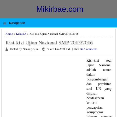
Mikirbae.com
≡
Navigation
Home
»
Kelas IX
» Kisi-kisi Ujian Nasional SMP 2015/2016
Kisi-kisi Ujian Nasional SMP 2015/2016
Posted By Nanang Ajim
|
Posted On 3:59 PM
|
With
No Comments
Kisi-kisi soal
Ujian Nasional
adalah acuan
dalam
pengembangan
dan perakitan
soal UN yang
disusun
berdasarkan
kriteria
pencapaian
kompetensi
lulusan, standar