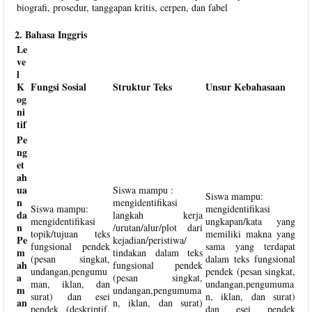
biografi, prosedur, tanggapan kritis, cerpen, dan fabel
2. Bahasa Inggris
Le
ve
l
K
Fungsi Sosial
Struktur Teks
Unsur Kebahasaan
og
ni
tif
Pe
ng
et
ah
ua
Siswa mampu :
Siswa mampu:
n
mengidentifikasi
Siswa mampu:
mengidentifikasi
da
langkah kerja
mengidentifikasi
ungkapan/kata yang
n
/urutan/alur/plot dari
topik/tujuan teks
memiliki makna yang
Pe
kejadian/peristiwa/
fungsional pendek
sama yang terdapat
m
tindakan dalam teks
(pesan singkat,
dalam teks fungsional
ah
fungsional pendek
undangan,pengumu
pendek (pesan singkat,
a
(pesan singkat,
man, iklan, dan
undangan,pengumuma
m
undangan,pengumuma
surat) dan esei
n, iklan, dan surat)
an
n, iklan, dan surat)
pendek (deskriptif,
dan esei pendek