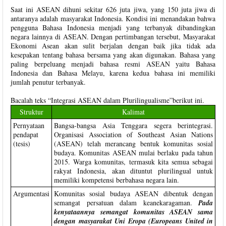
Saat ini ASEAN dihuni sekitar 626 juta jiwa, yang 150 juta jiwa di
antaranya adalah masyarakat Indonesia. Kondisi ini menandakan bahwa
pengguna Bahasa Indonesia menjadi yang terbanyak dibandingkan
negara lainnya di ASEAN. Dengan pertimbangan tersebut, Masyarakat
Ekonomi Asean akan sulit berjalan dengan baik jika tidak ada
kesepakan tentang bahasa bersama yang akan digunakan. Bahasa yang
paling berpeluang menjadi bahasa resmi ASEAN yaitu Bahasa
Indonesia dan Bahasa Melayu, karena kedua bahasa ini memiliki
jumlah penutur terbanyak.
Bacalah teks “Integrasi ASEAN dalam Plurilingualisme”berikut ini.
Struktur
Kalimat
Pernyataan
Bangsa-bangsa Asia Tenggara segera berintegrasi.
pendapat
Organisasi Association of Southeast Asian Nations
(tesis)
(ASEAN) telah merancang bentuk komunitas sosial
budaya. Komunitas ASEAN mulai berlaku pada tahun
2015. Warga komunitas, termasuk kita semua sebagai
rakyat Indonesia, akan dituntut plurilingual untuk
memiliki kompetensi berbahasa negara lain.
Argumentasi
Komunitas sosial budaya ASEAN dibentuk dengan
semangat persatuan dalam keanekaragaman.
Pada
kenyataannya semangat komunitas ASEAN sama
dengan masyarakat Uni Eropa (Europeans United in