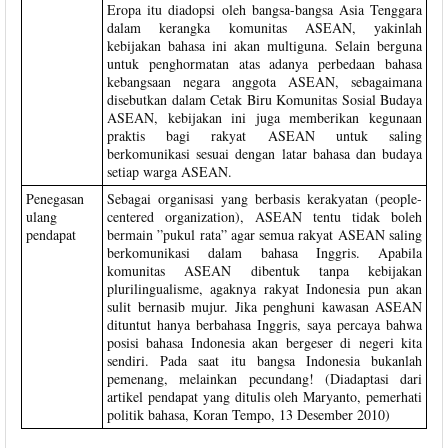
Eropa itu diadopsi oleh bangsa-bangsa Asia Tenggara
dalam kerangka komunitas ASEAN, yakinlah
kebijakan bahasa ini akan multiguna. Selain berguna
untuk penghormatan atas adanya perbedaan bahasa
kebangsaan negara anggota ASEAN, sebagaimana
disebutkan dalam Cetak Biru Komunitas Sosial Budaya
ASEAN, kebijakan ini juga memberikan kegunaan
praktis bagi rakyat ASEAN untuk saling
berkomunikasi sesuai dengan latar bahasa dan budaya
setiap warga ASEAN.
Penegasan
Sebagai organisasi yang berbasis kerakyatan (people-
ulang
centered organization), ASEAN tentu tidak boleh
pendapat
bermain ”pukul rata” agar semua rakyat ASEAN saling
berkomunikasi dalam bahasa Inggris. Apabila
komunitas ASEAN dibentuk tanpa kebijakan
plurilingualisme, agaknya rakyat Indonesia pun akan
sulit bernasib mujur. Jika penghuni kawasan ASEAN
dituntut hanya berbahasa Inggris, saya percaya bahwa
posisi bahasa Indonesia akan bergeser di negeri kita
sendiri. Pada saat itu bangsa Indonesia bukanlah
pemenang, melainkan pecundang! (Diadaptasi dari
artikel pendapat yang ditulis oleh Maryanto, pemerhati
politik bahasa, Koran Tempo, 13 Desember 2010)