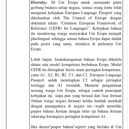
Diversity).
Di Uni Eropa untuk memasuki pintu
gerbang budaya setiap negara, semua orang tentu telah
mengenal kebijakan Europass Language Passport yang
dikeluarkan oleh The Council of Europe dengan
dokumen teknis “Common European Framework of
Reference (CEFR) for Languages”. Kebijakan bahasa
itu mendorong warga masyarakat Uni Eropa menjadi
plurilingual sehingga semua bahasa Eropa dapat duduk
pada posisi yang sama, misalnya di parlemen Uni
Eropa.
Lebih lanjut, keanekaragaman bahasa Eropa dikelola
dalam satu model kompetensi berbahasa Eropa. Model
CEFR itu ditetapkan berisi enam peringkat kompetensi,
yaitu A1, A2, B1, B2, C1, dan C2. Europass Language
Passport sudah menetapkan C2 sebagai peringkat
tertinggi dan A1 terendah. Menurut pengalaman
seorang warga Uni Eropa, sebagai contoh penerapan
kebijakan ini, siapa pun yang berasal dari luar Jerman
(bukan warga negara Jerman) ketika hendak menikah
dengan pasangannya di negara ini—wajib memiliki
paspor bahasa Jerman dengan lulus uji bahasa Jerman
sekurang-kurangnya peringkat kompetensi A1.
Jika skema“paspor bahasa”seperti yang berlaku di Uni