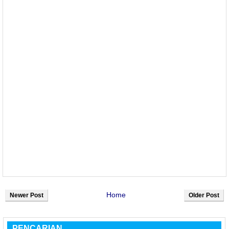
Home
Newer Post
Older Post
PENCARIAN