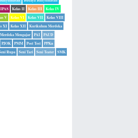
 Banyumasan
Budaya Banyumasan
IPAS
Kelas II
Kelas III
Kelas IV
las V
Kelas VI
Kelas VII
Kelas VIII
as XI
Kelas XII
Kurikulum Merdeka
Merdeka Mengajar
PAI
PAUD
PJOK
PMM
Post Test
PPKn
Seni Rupa
Seni Tari
Seni Teater
SMK