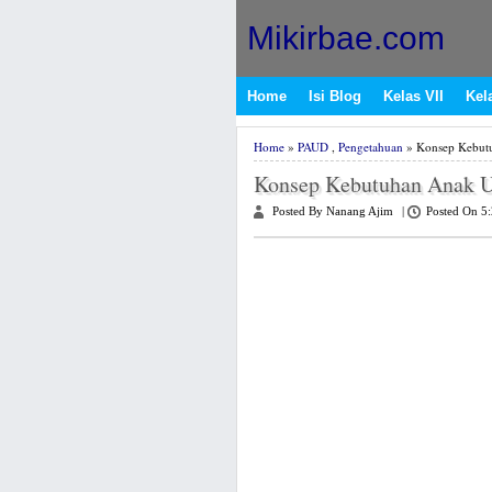
Mikirbae.com
Home
Isi Blog
Kelas VII
Kela
Home
»
PAUD
,
Pengetahuan
» Konsep Kebutu
Konsep Kebutuhan Anak U
Posted By Nanang Ajim
|
Posted On 5