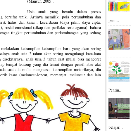
(Mansur, 2005).
Usia anak yang berada dalam proses
 bersifat unik. Artinya memiliki pola pertumbuhan dan
pem...
rik halus dan kasar), kecerdasan (daya pikir, daya cipta,
l), sosial-emosional (sikap dan perilaku serta agama), bahasa
dengan tingkat pertumbuhan dan perkembangan yang sedang
melakukan ketrampilan-ketrampilan baru yang akan sering
salnya anak usia 2 tahun akan sering mengulangi kata-kata
g disekitarnya, anak usia 3 tahun saat mulai bisa mencoret
iap tempat kosong yang dia temui dengan pensil atau alat
ada saat dia mulai menguasai ketrampilan motoriknya, dia
rik kasar (meloncat-loncat, memanjat, meluncur dan lain
Pentin...
belajar...