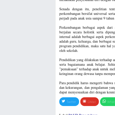
Senada dengan itu, penelitian te
perkembangan bersifat universal sert
perjadi pada anak usia sampai 9 tahun
Perkembangan berbagai aspek dari se
berjalan secara holistik serta dipen
internal adalah berbagai aspek perke
adalah guru, keluarga, dan berbagai s
program pendidikan, maka satu hal ya
oleh sekolah.
Pendidikan yang dilakukan terhadap 
serta bagaiamana anak belajar. Seh
”pemaksaan” terhadap anak untuk mel
keinginan orang dewasa tanpa memper
Para pendidik harus mengerti bahwa 
dan kekurangan, dan pengalaman yang
dapat menyesuaikan diri dengan keuni
Twitter
GMail
What