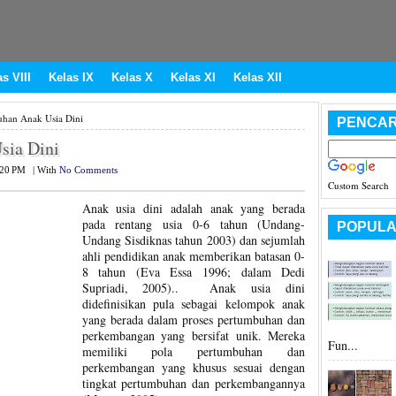
s VIII
Kelas IX
Kelas X
Kelas XI
Kelas XII
han Anak Usia Dini
PENCAR
sia Dini
:20 PM
|
With
No Comments
Custom Search
Anak usia dini adalah anak yang berada
pada rentang usia 0-6 tahun (Undang-
POPULA
Undang Sisdiknas tahun 2003) dan sejumlah
ahli pendidikan anak memberikan batasan 0-
8 tahun (Eva Essa 1996; dalam Dedi
Supriadi, 2005).. Anak usia dini
didefinisikan pula sebagai kelompok anak
yang berada dalam proses pertumbuhan dan
perkembangan yang bersifat unik. Mereka
Fun...
memiliki pola pertumbuhan dan
perkembangan yang khusus sesuai dengan
tingkat pertumbuhan dan perkembangannya