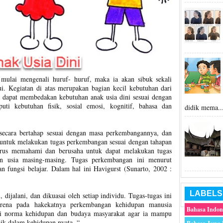
 mulai mengenali huruf- huruf, maka ia akan sibuk sekali
. Kegiatan di atas merupakan bagian kecil kebutuhan dari
ita dapat membedakan kebutuhan anak usia dini sesuai dengan
ti kebutuhan fisik, sosial emosi, kognitif, bahasa dan
didik mema..
secara bertahap sesuai dengan masa perkembangannya, dan
u untuk melakukan tugas perkembangan sesuai dengan tahapan
arus memahami dan berusaha untuk dapat melakukan tugas
an usia masing-masing. Tugas perkembangan ini menurut
an fungsi belajar. Dalam hal ini Havigurst (Sunarto, 2002 :
LABELS
 dijalani, dan dikuasai oleh setiap individu. Tugas-tugas ini
karena pada hakekatnya perkembangan kehidupan manusia
Bahasa Indon
ri norma kehidupan dan budaya masyarakat agar ia mampu
ik dalam kehidupan nyata. “