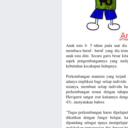
Anak usia 4- 5 tahun pada saat dia
membaca huruf- huruf yang dia temui
anak usia dini. Secara garis besar k
aspek pengembangannya yang melipu
kebutuhan kecakapan hidupnya.
Perkembangan manusia yang terjadi 
adanya implikasi bagi setiap individ
usianya, membuat setiap individu h
perkembangan sesuai dengan tahap
Havigurst sangat erat kaitannya deng
43). menyatakan bahwa
“Tugas perkembangan harus dipelajari,
dikaitkan dengan fungsi belajar, 
dipandang sebagai upaya mempelaja
melakukan penyesuaian diri dengan ba