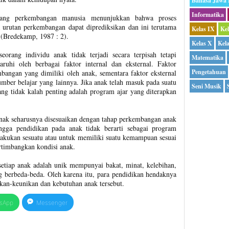
Bahasa Jawa
Informatika
ntang perkembangan manusia menunjukkan bahwa proses
a urutan perkembangan dapat diprediksikan dan ini terutama
Kelas IX
Ke
 (Bredekamp, 1987 : 2).
Kelas X
Kel
orang individu anak tidak terjadi secara terpisah tetapi
Matematika
garuhi oleh berbagai faktor internal dan eksternal. Faktor
Pengetahuan
mbangan yang dimiliki oleh anak, sementara faktor eksternal
umber belajar yang lainnya. Jika anak telah masuk pada suatu
Seni Musik
ng tidak kalah penting adalah program ajar yang diterapkan
anak seharusnya disesuaikan dengan tahap perkembangan anak
ingga pendidikan pada anak tidak berarti sebagai program
akukan sesuatu atau untuk memiliki suatu kemampuan sesuai
timbangkan kondisi anak.
setiap anak adalah unik mempunyai bakat, minat, kelebihan,
 berbeda-beda. Oleh karena itu, para pendidikan hendaknya
kan-keunikan dan kebutuhan anak tersebut.
sApp
Messenger