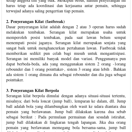
setiap anggota tim yang baik. Meskipun bebas, namun penyerangan ini
harus tetap ada koordinasi dan kerjasama antar pemain, sehingga
terwujud adanya saling pengertian tiap pemain.
2. Penyerangan Kilat (fastbreak)
Dasar penyerangan kilat adalah dengan 2 atau 3 operan harus sudah
melakukan tembakan. Serangan kilat merupakan usaha untuk
memperoleh posisi tembakan, pada saat lawan belum sempat
menempati posisi jaganya. Serangan kilat merupakan senjata yang
sangat baik untuk menghancurkan pertahanan lawan. Fastbreak tidak
memberikan sedikit pun celah bagi musuh untuk mengantisipasi.
Serangan ini memiliki banyak model dan variasi. Penggunanya pun
dapat berbeda-beda, ada yang menggunakan sistem 2 orang -1orang
rebounder dan 1 orang pointtaker-, sistem 3 orang atau lebih . Bahkan
ada sistem 1 orang dimana dia sebagai rebounder dan dia juga sebagai
pointtaker.
3. Penyerangan Kilat Berpola
Serangan kilat berpola dimulai dengan adanya situasi-situasi tertentu,
misalnya; dari bola loncat (jump ball), lemparan ke dalam, dll. Jump
ball adalah bola yang dilambungkan oleh wasit ke udara diantara dua
pemain yang berlawanan. Jump ball dilakukan karena dua sebab
sebagai berikut : Pada permulaan permainan dan sesudah istirahat,
jump ball dilakukan di lingkaran tengah lapangan. Jika dua orang
pemain yang berlawanan memegang bola bersama-sama, jump ball