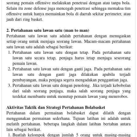
seorang pemain offensive melakukan penetrasi dengan atau tanpa bola.
Selain itu zone defense juga mencegah penetrasi sehingga memaksa tim
offensive untuk hanya memainkan bola di daerah sekitar perimeter, atau
jauh dari ring basket.
2. Pertahanan satu lawan satu (man to man)
Pertahanan satu lawan satu adalah pertahanan dengan menugaskan
setiap orang untuk menjaga seorang lawan. Macam-macam pertahanan
satu lawan satu adalah sebagai berikut:
Pertahanan satu lawan satu dengan tetap. Pada pertahanan satu
lawan satu secara tetap, penjaga harus tetap menjaga seseorang
pemain lawan.
Pertahanan satu lawan satu dengan ganti jaga. Pada pertahanan satu
lawan satu dengan ganti jaga dilakukan apabila terjadi
pembayangan, maka penjaga segera mengadakan penggantian jaga.
Pertahanan satu lawan satu dengan penolong. Jika terjadi kebobolan
dari salah seorang penjaga, maka salah seorang penjaga yang
terdekat membantu untuk menutup pemain lawan yang menerobos.
Aktivitas Taktik dan Strategi Pertahanan Bolabasket
Pertahanan dalam permainan bolabasket dapat dilatih dengan
menggunakan permainan sederhana. Tujuan latihan ini adalah untuk
melatih pertahanan. beberapa langkah dalam latihan bertahan antara
lain sebagai berikut.
Buatlah kelompok dengan jumlah 5 orang untuk masing-masing