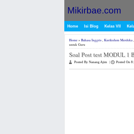
Mikirbae.com
Home
Isi Blog
Kelas VII
Kela
Home
»
Bahasa Inggris
,
Kurikulum Merdeka
untuk Guru
Soal Post test MODUL 1 B
Posted By Nanang Ajim
|
Posted On 8