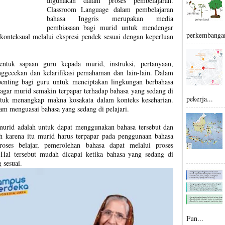
digunakan dalam proses pembelajaran.
Classroom Language dalam pembelajaran
bahasa Inggris merupakan media
pembiasaan bagi murid untuk mendengar
perkembangan
konteksual melalui ekspresi pendek sesuai dengan keperluan
ntuk sapaan guru kepada murid, instruksi, pertanyaan,
nggecekan dan kelarifikasi pemahaman dan lain-lain. Dalam
penting bagi guru untuk menciptakan lingkungan berbahasa
agar murid semakin terpapar terhadap bahasa yang sedang di
pekerja...
ntuk menangkap makna kosakata dalam konteks keseharian.
m menguasai bahasa yang sedang di pelajari.
murid adalah untuk dapat menggunakan bahasa tersebut dan
h karena itu murid harus terpapar pada penggunaan bahasa
oses belajar, pemerolehan bahasa dapat melalui proses
 Hal tersebut mudah dicapai ketika bahasa yang sedang di
 sesuai.
Fun...