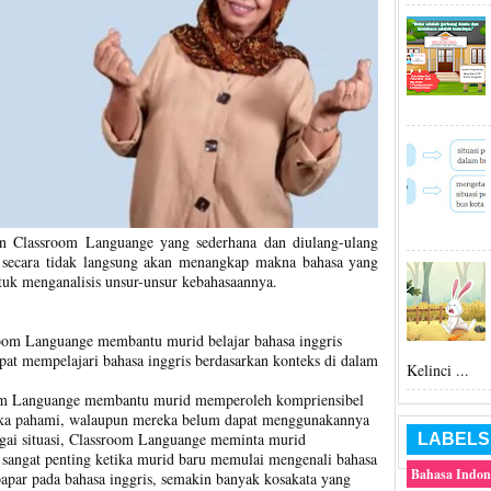
n Classroom Languange yang sederhana dan diulang-ulang
d secara tidak langsung akan menangkap makna bahasa yang
tuk menganalisis unsur-unsur kebahasaannya.
oom Languange membantu murid belajar bahasa inggris
apat mempelajari bahasa inggris berdasarkan konteks di dalam
Kelinci ...
om Languange membantu murid memperoleh kompriensibel
reka pahami, walaupun mereka belum dapat menggunakannya
bagai situasi, Classroom Languange meminta murid
LABELS
 sangat penting ketika murid baru memulai mengenali bahasa
Bahasa Indon
papar pada bahasa inggris, semakin banyak kosakata yang