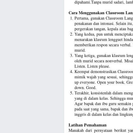
dipahami.Tanpa murid sadari, lam
Cara Menggunakan Classroom Lan
Pertama, gunakan Classroom Langua
penakanan dan intonasi. Selain itu
pergerakan tangan, kepala atau bag
Yang kedua, pun untuk menciptaka
menarakan klasrum lengguet hind
memberikan respon secara verbal.
murid.
Yang ketiga, gunakan klasrum leng
oleh murid secara nonverbal. Misal
Listen. Listen please.
Keempat demonstrasikan Classroom
mimik wajah yang sesuai, sehingg
up everyone. Open your book. Grea
down. Good.
Terakhir, konsistenlah dalam men
yang di dalam kelas. Sehingga mu
Agar bapak dan ibu guru semakin
pada saat yang sama, bapak dan i
inggris di dalam kelas dan lingkun
Latihan Pemahaman
Manakah dari pernyataan berikut ya