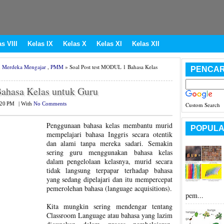
s VIII
Kelas IX
Kelas X
Kelas XI
Kelas XII
,
Merdeka Mengajar
,
PMM
» Soal Post test MODUL 1 Bahasa Kelas
PENCAR
ahasa Kelas untuk Guru
:20 PM
|
With
No Comments
Custom Search
Penggunaan bahasa kelas membantu murid
POPULA
mempelajari bahasa Inggris secara otentik
dan alami tanpa mereka sadari. Semakin
sering guru menggunakan bahasa kelas
dalam pengelolaan kelasnya, murid secara
tidak langsung terpapar terhadap bahasa
yang sedang dipelajari dan itu mempercepat
pemerolehan bahasa (language acquisitions).
pem...
Kita mungkin sering mendengar tentang
Classroom Language atau bahasa yang lazim