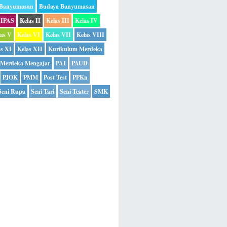
 Banyumasan
Budaya Banyumasan
IPAS
Kelas II
Kelas III
Kelas IV
las V
Kelas VI
Kelas VII
Kelas VIII
as XI
Kelas XII
Kurikulum Merdeka
Merdeka Mengajar
PAI
PAUD
PJOK
PMM
Post Test
PPKn
Seni Rupa
Seni Tari
Seni Teater
SMK