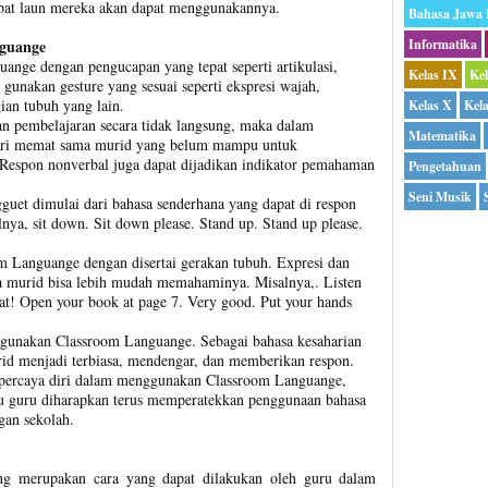
bat laun mereka akan dapat menggunakannya.
Bahasa Jawa
guange
Informatika
nge dengan pengucapan yang tepat seperti artikulasi,
Kelas IX
Ke
, gunakan gesture yang sesuai seperti ekspresi wajah,
ian tubuh yang lain.
Kelas X
Kel
n pembelajaran secara tidak langsung, maka dalam
Matematika
ari memat sama murid yang belum mampu untuk
 Respon nonverbal juga dapat dijadikan indikator pemahaman
Pengetahuan
Seni Musik
guet dimulai dari bahasa senderhana yang dapat di respon
nya, sit down. Sit down please. Stand up. Stand up please.
 Languange dengan disertai gerakan tubuh. Expresi dan
a murid bisa lebih mudah memahaminya. Misalnya,. Listen
t! Open your book at page 7. Very good. Put your hands
ggunakan Classroom Languange. Sebagai bahasa kesaharian
rid menjadi terbiasa, mendengar, dan memberikan respon.
 percaya diri dalam menggunakan Classroom Languange,
bu guru diharapkan terus memperatekkan penggunaan bahasa
gan sekolah.
ng merupakan cara yang dapat dilakukan oleh guru dalam