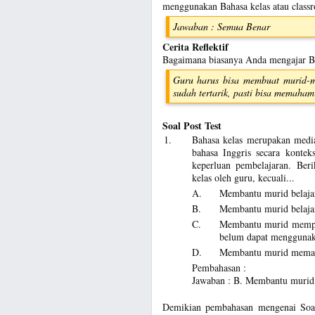
menggunakan Bahasa kelas atau class
Jawaban : Semua Benar
Cerita Reflektif
Bagaimana biasanya Anda mengajar Bah
Guru harus bisa membuat murid-mu
sudah tertarik, pasti bisa memahami
Soal Post Test
1.
Bahasa kelas merupakan med
bahasa Inggris secara kontek
keperluan pembelajaran. Ber
kelas oleh guru, kecuali...
A.
Membantu murid belajar 
B.
Membantu murid belajar 
C.
Membantu murid mempe
belum dapat mengguna
D.
Membantu murid memaha
Pembahasan :
Jawaban : B. Membantu murid b
Demikian pembahasan mengenai Soa