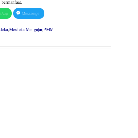
 bermanfaat.
sApp
Messenger
deka
,
Merdeka Mengajar
,
PMM