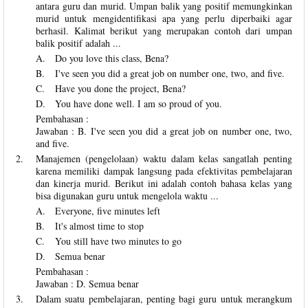
antara guru dan murid. Umpan balik yang positif memungkinkan
murid untuk mengidentifikasi apa yang perlu diperbaiki agar
berhasil. Kalimat berikut yang merupakan contoh dari umpan
balik positif adalah ...
A.
Do you love this class, Bena?
B.
I've seen you did a great job on number one, two, and five.
C.
Have you done the project, Bena?
D.
You have done well. I am so proud of you.
Pembahasan :
Jawaban : B. I've seen you did a great job on number one, two,
and five.
2.
Manajemen (pengelolaan) waktu dalam kelas sangatlah penting
karena memiliki dampak langsung pada efektivitas pembelajaran
dan kinerja murid. Berikut ini adalah contoh bahasa kelas yang
bisa digunakan guru untuk mengelola waktu ...
A.
Everyone, five minutes left
B.
It's almost time to stop
C.
You still have two minutes to go
D.
Semua benar
Pembahasan :
Jawaban : D. Semua benar
3.
Dalam suatu pembelajaran, penting bagi guru untuk merangkum