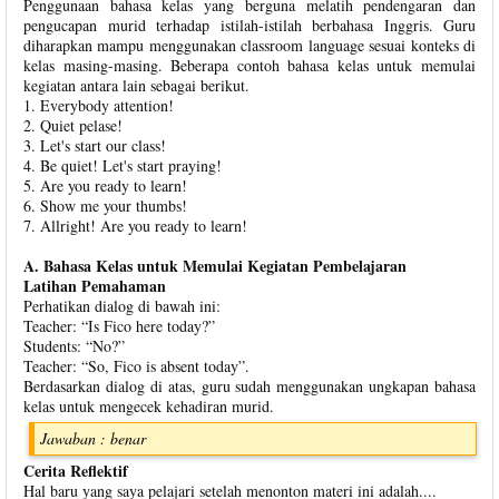
Penggunaan bahasa kelas yang berguna melatih pendengaran dan
pengucapan murid terhadap istilah-istilah berbahasa Inggris. Guru
diharapkan mampu menggunakan classroom language sesuai konteks di
kelas masing-masing. Beberapa contoh bahasa kelas untuk memulai
kegiatan antara lain sebagai berikut.
1. Everybody attention!
2. Quiet pelase!
3. Let's start our class!
4. Be quiet! Let's start praying!
5. Are you ready to learn!
6. Show me your thumbs!
7. Allright! Are you ready to learn!
A. Bahasa Kelas untuk Memulai Kegiatan Pembelajaran
Latihan Pemahaman
Perhatikan dialog di bawah ini:
Teacher: “Is Fico here today?”
Students: “No?”
Teacher: “So, Fico is absent today”.
Berdasarkan dialog di atas, guru sudah menggunakan ungkapan bahasa
kelas untuk mengecek kehadiran murid.
Jawaban : benar
Cerita Reflektif
Hal baru yang saya pelajari setelah menonton materi ini adalah....