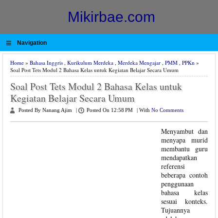
Mikirbae.com
≡
Navigation
Home
»
Bahasa Inggris
,
Kurikulum Merdeka
,
Merdeka Mengajar
,
PMM
,
PPKn
»
Soal Post Tets Modul 2 Bahasa Kelas untuk Kegiatan Belajar Secara Umum
Soal Post Tets Modul 2 Bahasa Kelas untuk
Kegiatan Belajar Secara Umum
Posted By Nanang Ajim
|
Posted On 12:58 PM
|
With
No Comments
Menyambut dan
menyapa murid
membantu guru
mendapatkan
referensi
beberapa contoh
penggunaan
bahasa kelas
sesuai konteks.
Tujuannya