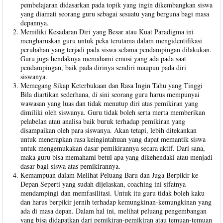
pembelajaran didasarkan pada topik yang ingin dikembangkan siswa
yang diamati seorang guru sebagai sesuatu yang berguna bagi masa
depannya.
Memiliki Kesadaran Diri yang Besar atau Kuat Paradigma ini
mengharuskan guru untuk peka terutama dalam mengidentifikasi
perubahan yang terjadi pada siswa selama pendampingan dilakukan.
Guru juga hendaknya memahami emosi yang ada pada saat
pendampingan, baik pada dirinya sendiri maupun pada diri
siswanya.
Memegang Sikap Keterbukaan dan Rasa Ingin Tahu yang Tinggi
Bila diartikan sederhana, di sini seorang guru harus mempunyai
wawasan yang luas dan tidak menutup diri atas pemikiran yang
dimiliki oleh siswanya. Guru tidak boleh serta merta memberikan
pelabelan atau analisa baik buruk terhadap pemikiran yang
disampaikan oleh para siswanya. Akan tetapi, lebih ditekankan
untuk menerapkan rasa keingintahuan yang dapat memantik siswa
untuk mengemukakan dasar pemikirannya secara aktif. Dari sana,
maka guru bisa memahami betul apa yang dikehendaki atau menjadi
dasar bagi siswa atas pemikirannya.
Kemampuan dalam Melihat Peluang Baru dan Juga Berpikir ke
Depan Seperti yang sudah dijelaskan, coaching ini sifatnya
mendampingi dan memfasilitasi. Untuk itu guru tidak boleh kaku
dan harus berpikir jernih terhadap kemungkinan-kemungkinan yang
ada di masa depan. Dalam hal ini, melihat peluang pengembangan
yang bisa didapatkan dari pemikiran-pemikiran atau temuan-temuan