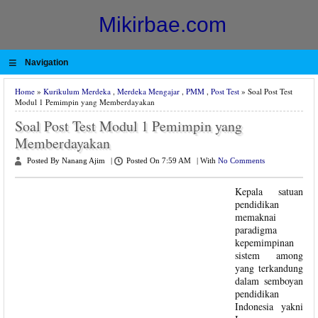
Mikirbae.com
≡
Navigation
Home
»
Kurikulum Merdeka
,
Merdeka Mengajar
,
PMM
,
Post Test
» Soal Post Test
Modul 1 Pemimpin yang Memberdayakan
Soal Post Test Modul 1 Pemimpin yang
Memberdayakan
Posted By Nanang Ajim
|
Posted On 7:59 AM
|
With
No Comments
Kepala satuan
pendidikan
memaknai
paradigma
kepemimpinan
sistem among
yang terkandung
dalam semboyan
pendidikan
Indonesia yakni