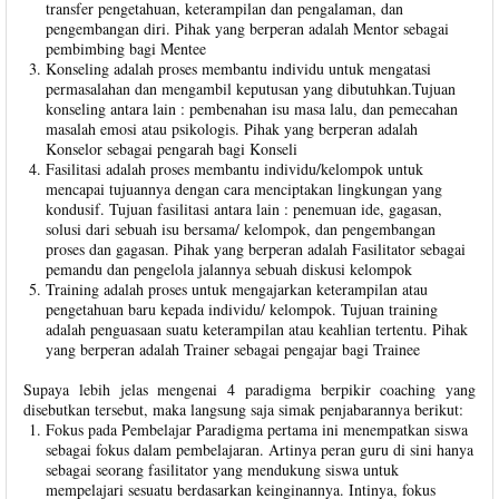
transfer pengetahuan, keterampilan dan pengalaman, dan
pengembangan diri. Pihak yang berperan adalah Mentor sebagai
pembimbing bagi Mentee
Konseling adalah proses membantu individu untuk mengatasi
permasalahan dan mengambil keputusan yang dibutuhkan.Tujuan
konseling antara lain : pembenahan isu masa lalu, dan pemecahan
masalah emosi atau psikologis. Pihak yang berperan adalah
Konselor sebagai pengarah bagi Konseli
Fasilitasi adalah proses membantu individu/kelompok untuk
mencapai tujuannya dengan cara menciptakan lingkungan yang
kondusif. Tujuan fasilitasi antara lain : penemuan ide, gagasan,
solusi dari sebuah isu bersama/ kelompok, dan pengembangan
proses dan gagasan. Pihak yang berperan adalah Fasilitator sebagai
pemandu dan pengelola jalannya sebuah diskusi kelompok
Training adalah proses untuk mengajarkan keterampilan atau
pengetahuan baru kepada individu/ kelompok. Tujuan training
adalah penguasaan suatu keterampilan atau keahlian tertentu. Pihak
yang berperan adalah Trainer sebagai pengajar bagi Trainee
Supaya lebih jelas mengenai 4 paradigma berpikir coaching yang
disebutkan tersebut, maka langsung saja simak penjabarannya berikut:
Fokus pada Pembelajar Paradigma pertama ini menempatkan siswa
sebagai fokus dalam pembelajaran. Artinya peran guru di sini hanya
sebagai seorang fasilitator yang mendukung siswa untuk
mempelajari sesuatu berdasarkan keinginannya. Intinya, fokus