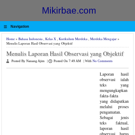
Mikirbae.com
≡
Navigation
Home
»
Bahasa Indonesia
,
Kelas X
,
Kurikulum Merdeka
,
Merdeka Mengajar
»
Menulis Laporan Hasil Observasi yang Objektif
Menulis Laporan Hasil Observasi yang Objektif
Posted By Nanang Ajim
|
Posted On 7:49 AM
|
With
No Comments
Laporan hasil
observasi ialah
teks yang
mengungkapkan
fakta-fakta
yang didapatkan
melalui proses
pengamatan.
Sebagai jenis
teks faktual,
laporan hasil
observasi harus