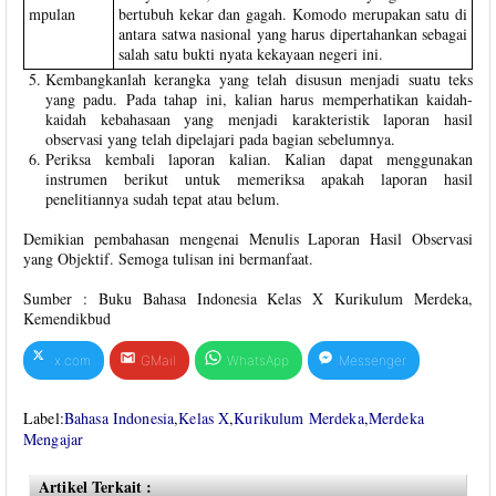
mpulan
bertubuh kekar dan gagah. Komodo merupakan satu di
antara satwa nasional yang harus dipertahankan sebagai
salah satu bukti nyata kekayaan negeri ini.
Kembangkanlah kerangka yang telah disusun menjadi suatu teks
yang padu. Pada tahap ini, kalian harus memperhatikan kaidah-
kaidah kebahasaan yang menjadi karakteristik laporan hasil
observasi yang telah dipelajari pada bagian sebelumnya.
Periksa kembali laporan kalian. Kalian dapat menggunakan
instrumen berikut untuk memeriksa apakah laporan hasil
penelitiannya sudah tepat atau belum.
Demikian pembahasan mengenai Menulis Laporan Hasil Observasi
yang Objektif. Semoga tulisan ini bermanfaat.
Sumber : Buku Bahasa Indonesia Kelas X Kurikulum Merdeka,
Kemendikbud
x.com
GMail
WhatsApp
Messenger
Label:
Bahasa Indonesia
,
Kelas X
,
Kurikulum Merdeka
,
Merdeka
Mengajar
Artikel Terkait :