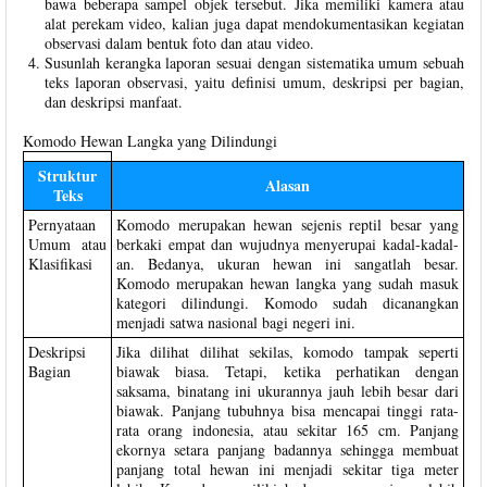
bawa beberapa sampel objek tersebut. Jika memiliki kamera atau
alat perekam video, kalian juga dapat mendokumentasikan kegiatan
observasi dalam bentuk foto dan atau video.
Susunlah kerangka laporan sesuai dengan sistematika umum sebuah
teks laporan observasi, yaitu definisi umum, deskripsi per bagian,
dan deskripsi manfaat.
Komodo Hewan Langka yang Dilindungi
Struktur
Alasan
Teks
Pernyataan
Komodo merupakan hewan sejenis reptil besar yang
Umum atau
berkaki empat dan wujudnya menyerupai kadal-kadal-
Klasifikasi
an. Bedanya, ukuran hewan ini sangatlah besar.
Komodo merupakan hewan langka yang sudah masuk
kategori dilindungi. Komodo sudah dicanangkan
menjadi satwa nasional bagi negeri ini.
Deskripsi
Jika dilihat dilihat sekilas, komodo tampak seperti
Bagian
biawak biasa. Tetapi, ketika perhatikan dengan
saksama, binatang ini ukurannya jauh lebih besar dari
biawak. Panjang tubuhnya bisa mencapai tinggi rata-
rata orang indonesia, atau sekitar 165 cm. Panjang
ekornya setara panjang badannya sehingga membuat
panjang total hewan ini menjadi sekitar tiga meter