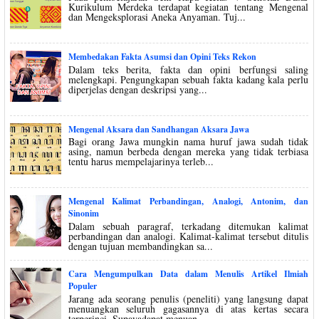
Kurikulum Merdeka terdapat kegiatan tentang Mengenal
dan Mengeksplorasi Aneka Anyaman. Tuj...
Membedakan Fakta Asumsi dan Opini Teks Rekon
Dalam teks berita, fakta dan opini berfungsi saling
melengkapi. Pengungkapan sebuah fakta kadang kala perlu
diperjelas dengan deskripsi yang...
Mengenal Aksara dan Sandhangan Aksara Jawa
Bagi orang Jawa mungkin nama huruf jawa sudah tidak
asing, namun berbeda dengan mereka yang tidak terbiasa
tentu harus mempelajarinya terleb...
Mengenal Kalimat Perbandingan, Analogi, Antonim, dan
Sinonim
Dalam sebuah paragraf, terkadang ditemukan kalimat
perbandingan dan analogi. Kalimat-kalimat tersebut ditulis
dengan tujuan membandingkan sa...
Cara Mengumpulkan Data dalam Menulis Artikel Ilmiah
Populer
Jarang ada seorang penulis (peneliti) yang langsung dapat
menuangkan seluruh gagasannya di atas kertas secara
terperinci. Supayadapat menuan...