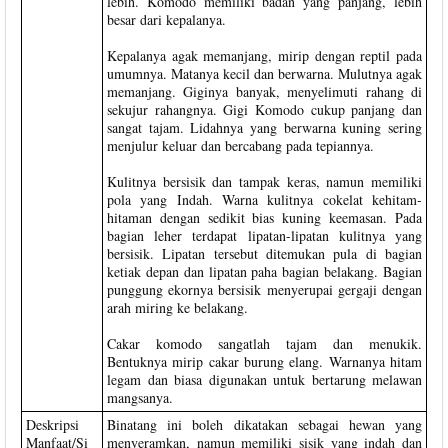
lebih. Komodo memiliki badan yang panjang, lebih
besar dari kepalanya.
Kepalanya agak memanjang, mirip dengan reptil pada
umumnya. Matanya kecil dan berwarna. Mulutnya agak
memanjang. Giginya banyak, menyelimuti rahang di
sekujur rahangnya. Gigi Komodo cukup panjang dan
sangat tajam. Lidahnya yang berwarna kuning sering
menjulur keluar dan bercabang pada tepiannya.
Kulitnya bersisik dan tampak keras, namun memiliki
pola yang Indah. Warna kulitnya cokelat kehitam-
hitaman dengan sedikit bias kuning keemasan. Pada
bagian leher terdapat lipatan-lipatan kulitnya yang
bersisik. Lipatan tersebut ditemukan pula di bagian
ketiak depan dan lipatan paha bagian belakang. Bagian
punggung ekornya bersisik menyerupai gergaji dengan
arah miring ke belakang.
Cakar komodo sangatlah tajam dan menukik.
Bentuknya mirip cakar burung elang. Warnanya hitam
legam dan biasa digunakan untuk bertarung melawan
mangsanya.
Deskripsi
Binatang ini boleh dikatakan sebagai hewan yang
Manfaat/Si
menyeramkan, namun memiliki sisik yang indah dan