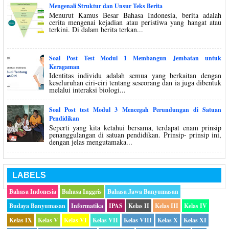
Mengenali Struktur dan Unsur Teks Berita
Menurut Kamus Besar Bahasa Indonesia, berita adalah
cerita mengenai kejadian atau peristiwa yang hangat atau
terkini. Di dalam berita terkan...
Soal Post Test Modul 1 Membangun Jembatan untuk
Keragaman
Identitas individu adalah semua yang berkaitan dengan
keseluruhan ciri-ciri tentang seseorang dan ia juga dibentuk
melalui interaksi biologi...
Soal Post test Modul 3 Mencegah Perundungan di Satuan
Pendidikan
Seperti yang kita ketahui bersama, terdapat enam prinsip
penanggulangan di satuan pendidikan. Prinsip- prinsip ini,
dengan jelas mengutamaka...
LABELS
Bahasa Indonesia
Bahasa Inggris
Bahasa Jawa Banyumasan
Budaya Banyumasan
Informatika
IPAS
Kelas II
Kelas III
Kelas IV
Kelas IX
Kelas V
Kelas VI
Kelas VII
Kelas VIII
Kelas X
Kelas XI