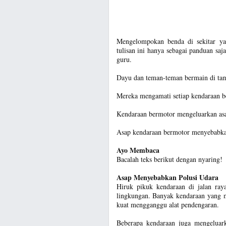
Mengelompokan benda di sekitar ya
tulisan ini hanya sebagai panduan sa
guru.
Dayu dan teman-teman bermain di tama
Mereka mengamati setiap kendaraan b
Kendaraan bermotor mengeluarkan as
Asap kendaraan bermotor menyebabkan
Ayo Membaca
Bacalah teks berikut dengan nyaring!
Asap Menyebabkan Polusi Udara
Hiruk pikuk kendaraan di jalan ray
lingkungan. Banyak kendaraan yang m
kuat mengganggu alat pendengaran.
Beberapa kendaraan juga mengeluark