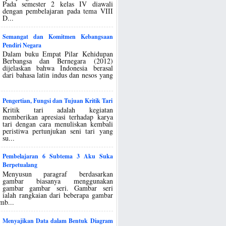
Pada semester 2 kelas IV diawali
dengan pembelajaran pada tema VIII
D...
Semangat dan Komitmen Kebangsaan
Pendiri Negara
Dalam buku Empat Pilar Kehidupan
Berbangsa dan Bernegara (2012)
dijelaskan bahwa Indonesia berasal
dari bahasa latin indus dan nesos yang
Pengertian, Fungsi dan Tujuan Kritik Tari
Kritik tari adalah kegiatan
memberikan apresiasi terhadap karya
tari dengan cara menuliskan kembali
peristiwa pertunjukan seni tari yang
su...
Pembelajaran 6 Subtema 3 Aku Suka
Berpetualang
Menyusun paragraf berdasarkan
gambar biasanya menggunakan
gambar gambar seri. Gambar seri
ialah rangkaian dari beberapa gambar
mb...
Menyajikan Data dalam Bentuk Diagram