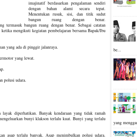
imajinatif berdasarkan pengalaman sendiri
dengan bahan alami secara tepat.
Menentukan rusuk, sisi, dan titik sudut
bangun ruang dengan benar.
ng termasuk bangun ruang dengan benar. Sebagai catatan
ja ketika mengikuti kegiatan pembelajaran bersama Bapak/Ibu
n yang ada di pinggir jalanraya.
be...
ermotor yang lewat.
ap.
 polusi udara.
a layak diperhatikan. Banyak kendaraan yang tidak ramah
engeluarkan bunyi klakson terlalu kuat. Bunyi yang terlalu
yang mengga
an asap terlalu banyak. Asap menimbulkan polusi udara.