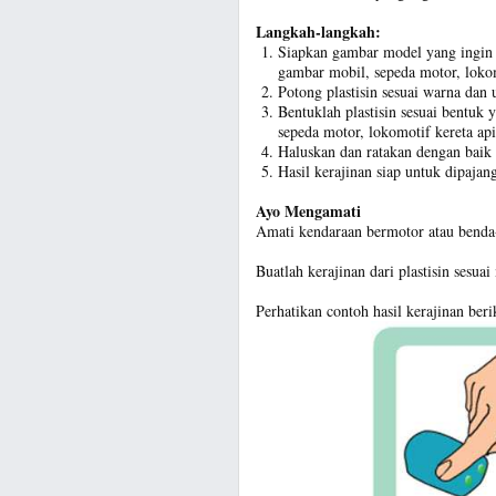
Langkah-langkah:
Siapkan gambar model yang ingin 
gambar mobil, sepeda motor, lokom
Potong plastisin sesuai warna dan
Bentuklah plastisin sesuai bentuk
sepeda motor, lokomotif kereta api
Haluskan dan ratakan dengan baik 
Hasil kerajinan siap untuk dipajang
Ayo Mengamati
Amati kendaraan bermotor atau benda
Buatlah kerajinan dari plastisin sesua
Perhatikan contoh hasil kerajinan beri