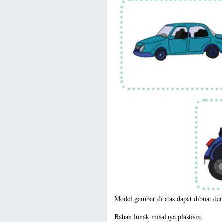
Model gambar di atas dapat dibuat d
Bahan lunak misalnya plastisin.