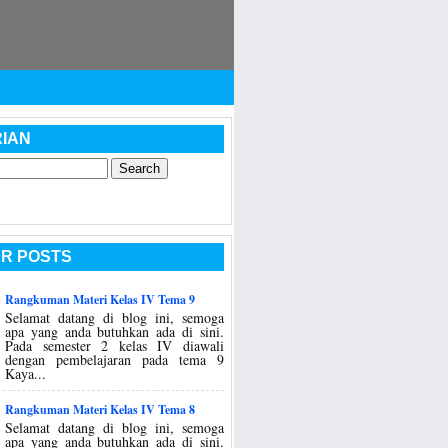
IAN
R POSTS
Rangkuman Materi Kelas IV Tema 9
Selamat datang di blog ini, semoga
apa yang anda butuhkan ada di sini.
Pada semester 2 kelas IV diawali
dengan pembelajaran pada tema 9
Kaya...
Rangkuman Materi Kelas IV Tema 8
Selamat datang di blog ini, semoga
apa yang anda butuhkan ada di sini.