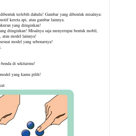
dibentuk terlebih dahulu! Gambar yang dibentuk misalnya:
otif kereta api, atau gambar lainnya.
 ukuran yang diinginkan!
 yang diinginkan! Misalnya saja menyerupai bentuk mobil,
, atau model lainnya!
sesuai model yang sebenarnya!
.
-benda di sekitarmu!
i model yang kamu pilih!
kut