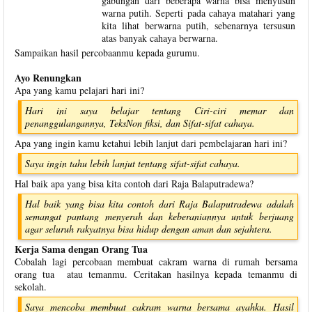
gabungan dari beberapa warna bisa menyusun
warna putih. Seperti pada cahaya matahari yang
kita lihat berwarna putih, sebenarnya tersusun
atas banyak cahaya berwarna.
Sampaikan hasil percobaanmu kepada gurumu.
Ayo Renungkan
Apa yang kamu pelajari hari ini?
Hari ini saya belajar tentang Ciri-ciri memar dan
penanggulangannya, TeksNon fiksi, dan Sifat-sifat cahaya.
Apa yang ingin kamu ketahui lebih lanjut dari pembelajaran hari ini?
Saya ingin tahu lebih lanjut tentang sifat-sifat cahaya.
Hal baik apa yang bisa kita contoh dari Raja Balaputradewa?
Hal baik yang bisa kita contoh dari Raja Balaputradewa adalah
semangat pantang menyerah dan keberaniannya untuk berjuang
agar seluruh rakyatnya bisa hidup dengan aman dan sejahtera.
Kerja Sama dengan Orang Tua
Cobalah lagi percobaan membuat cakram warna di rumah bersama
orang tua atau temanmu. Ceritakan hasilnya kepada temanmu di
sekolah.
Saya mencoba membuat cakram warna bersama ayahku. Hasil