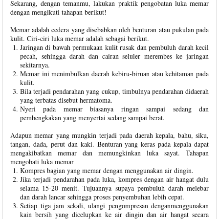
Sekarang, dengan temanmu, lakukan praktik pengobatan luka memar
dengan mengikuti tahapan berikut!
Memar adalah cedera yang disebabkan oleh benturan atau pukulan pada
kulit. Ciri-ciri luka memar adalah sebagai berikut.
Jaringan di bawah permukaan kulit rusak dan pembuluh darah kecil
pecah, sehingga darah dan cairan seluler merembes ke jaringan
sekitarnya.
Memar ini menimbulkan daerah kebiru-biruan atau kehitaman pada
kulit.
Bila terjadi pendarahan yang cukup, timbulnya pendarahan didaerah
yang terbatas disebut hermatoma.
Nyeri pada memar biasanya ringan sampai sedang dan
pembengkakan yang menyertai sedang sampai berat.
Adapun memar yang mungkin terjadi pada daerah kepala, bahu, siku,
tangan, dada, perut dan kaki. Benturan yang keras pada kepala dapat
mengakibatkan memar dan memungkinkan luka sayat. Tahapan
mengobati luka memar
Kompres bagian yang memar dengan menggunakan air dingin.
Jika terjadi pendarahan pada luka, kompres dengan air hangat dulu
selama 15-20 menit. Tujuannya supaya pembuluh darah melebar
dan darah lancar sehingga proses penyembuhan lebih cepat.
Setiap tiga jam sekali, ulangi pengompresan denganmenggunakan
kain bersih yang dicelupkan ke air dingin dan air hangat secara