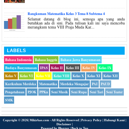
Rangkuman Matematika Kelas 3 Tema 8 Subtema 4
Selamat datang di blog ini, semoga apa yang anda
butuhkan ada di sini. Pada tulisan kali ini saya mencoba
merangkum tema VIII Praja Muda Kar...
LABELS
Bahasa Indonesia
Bahasa Inggris
Bahasa Jawa Banyumasan
Budaya Banyumasan
IPAS
Kelas II
Kelas III
Kelas IV
Kelas IX
Kelas V
Kelas VI
Kelas VII
Kelas VIII
Kelas X
Kelas XI
Kelas XII
Kurikulum Merdeka
Matematika
Merdeka Mengajar
PAI
PAUD
Pengetahuan
PJOK
PPKn
Seni Musik
Seni Rupa
Seni Tari
Seni Teater
SMK
Copyright ©
2026|
Mikirbae.com
- All Rights Reserved |
Privacy Policy
|
Hubungi Kami
|
Disclaimer
|
Powered by
Blogger
|
Back to Top