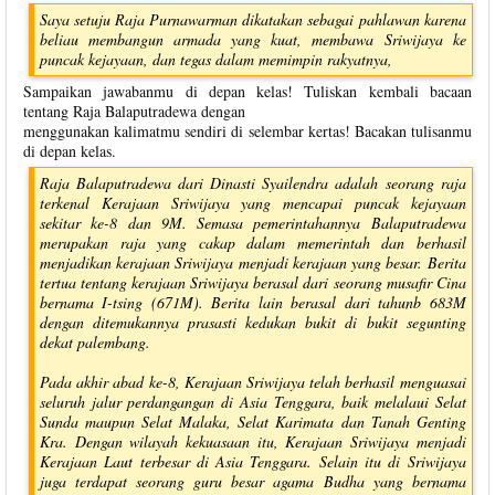
Saya setuju Raja Purnawarman dikatakan sebagai pahlawan karena
beliau membangun armada yang kuat, membawa Sriwijaya ke
puncak kejayaan, dan tegas dalam memimpin rakyatnya,
Sampaikan jawabanmu di depan kelas! Tuliskan kembali bacaan
tentang Raja Balaputradewa dengan
menggunakan kalimatmu sendiri di selembar kertas! Bacakan tulisanmu
di depan kelas.
Raja Balaputradewa dari Dinasti Syailendra adalah seorang raja
terkenal Kerajaan Sriwijaya yang mencapai puncak kejayaan
sekitar ke-8 dan 9M. Semasa pemerintahannya Balaputradewa
merupakan raja yang cakap dalam memerintah dan berhasil
menjadikan kerajaan Sriwijaya menjadi kerajaan yang besar. Berita
tertua tentang kerajaan Sriwijaya berasal dari seorang musafir Cina
bernama I-tsing (671M). Berita lain berasal dari tahunb 683M
dengan ditemukannya prasasti kedukan bukit di bukit segunting
dekat palembang.
Pada akhir abad ke-8, Kerajaan Sriwijaya telah berhasil menguasai
seluruh jalur perdangangan di Asia Tenggara, baik melalaui Selat
Sunda maupun Selat Malaka, Selat Karimata dan Tanah Genting
Kra. Dengan wilayah kekuasaan itu, Kerajaan Sriwijaya menjadi
Kerajaan Laut terbesar di Asia Tenggara. Selain itu di Sriwijaya
juga terdapat seorang guru besar agama Budha yang bernama