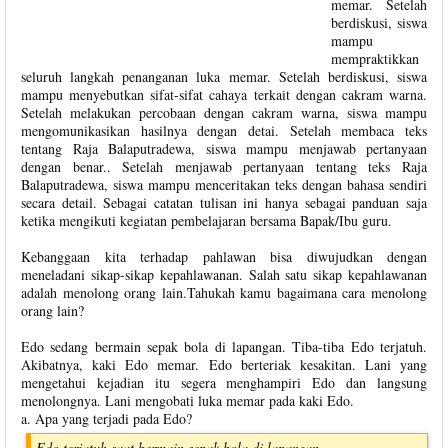
memar. Setelah
berdiskusi, siswa
mampu
mempraktikkan
seluruh langkah penanganan luka memar. Setelah berdiskusi, siswa
mampu menyebutkan sifat-sifat cahaya terkait dengan cakram warna.
Setelah melakukan percobaan dengan cakram warna, siswa mampu
mengomunikasikan hasilnya dengan detai. Setelah membaca teks
tentang Raja Balaputradewa, siswa mampu menjawab pertanyaan
dengan benar.. Setelah menjawab pertanyaan tentang teks Raja
Balaputradewa, siswa mampu menceritakan teks dengan bahasa sendiri
secara detail. Sebagai catatan tulisan ini hanya sebagai panduan saja
ketika mengikuti kegiatan pembelajaran bersama Bapak/Ibu guru.
Kebanggaan kita terhadap pahlawan bisa diwujudkan dengan
meneladani sikap-sikap kepahlawanan. Salah satu sikap kepahlawanan
adalah menolong orang lain.Tahukah kamu bagaimana cara menolong
orang lain?
Edo sedang bermain sepak bola di lapangan. Tiba-tiba Edo terjatuh.
Akibatnya, kaki Edo memar. Edo berteriak kesakitan. Lani yang
mengetahui kejadian itu segera menghampiri Edo dan langsung
menolongnya. Lani mengobati luka memar pada kaki Edo.
a. Apa yang terjadi pada Edo?
Edo terjatuh saat bermain sepak bola di lapangan.