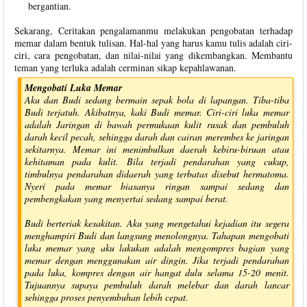
bergantian.
Sekarang, Ceritakan pengalamanmu melakukan pengobatan terhadap
memar dalam bentuk tulisan. Hal-hal yang harus kamu tulis adalah ciri-
ciri, cara pengobatan, dan nilai-nilai yang dikembangkan. Membantu
teman yang terluka adalah cerminan sikap kepahlawanan.
Mengobati Luka Memar
Aku dan Budi sedang bermain sepak bola di lapangan. Tiba-tiba
Budi terjatuh. Akibatnya, kaki Budi memar. Ciri-ciri luka memar
adalah Jaringan di bawah permukaan kulit rusak dan pembuluh
darah kecil pecah, sehingga darah dan cairan merembes ke jaringan
sekitarnya. Memar ini menimbulkan daerah kebiru-biruan atau
kehitaman pada kulit. Bila terjadi pendarahan yang cukup,
timbulnya pendarahan didaerah yang terbatas disebut hermatoma.
Nyeri pada memar biasanya ringan sampai sedang dan
pembengkakan yang menyertai sedang sampai berat.
Budi berteriak kesakitan. Aku yang mengetahui kejadian itu segera
menghampiri Budi dan langsung menolongnya. Tahapan mengobati
luka memar yang aku lakukan adalah mengompres bagian yang
memar dengan menggunakan air dingin. Jika terjadi pendarahan
pada luka, kompres dengan air hangat dulu selama 15-20 menit.
Tujuannya supaya pembuluh darah melebar dan darah lancar
sehingga proses penyembuhan lebih cepat.