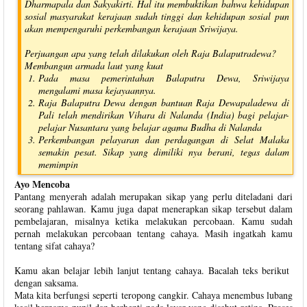
Dharmapala dan Sakyakirti. Hal itu membuktikan bahwa kehidupan
sosial masyarakat kerajaan sudah tinggi dan kehidupan sosial pun
akan mempengaruhi perkembangan kerajaan Sriwijaya.
Perjuangan apa yang telah dilakukan oleh Raja Balaputradewa?
Membangun armada laut yang kuat
Pada masa pemerintahan Balaputra Dewa, Sriwijaya
mengalami masa kejayaannya.
Raja Balaputra Dewa dengan bantuan Raja Dewapaladewa di
Pali telah mendirikan Vihara di Nalanda (India) bagi pelajar-
pelajar Nusantara yang belajar agama Budha di Nalanda
Perkembangan pelayaran dan perdagangan di Selat Malaka
semakin pesat. Sikap yang dimiliki nya berani, tegas dalam
memimpin
Ayo Mencoba
Pantang menyerah adalah merupakan sikap yang perlu diteladani dari
seorang pahlawan. Kamu juga dapat menerapkan sikap tersebut dalam
pembelajaran, misalnya ketika melakukan percobaan. Kamu sudah
pernah melakukan percobaan tentang cahaya. Masih ingatkah kamu
tentang sifat cahaya?
Kamu akan belajar lebih lanjut tentang cahaya. Bacalah teks berikut
dengan saksama.
Mata kita berfungsi seperti teropong cangkir. Cahaya menembus lubang