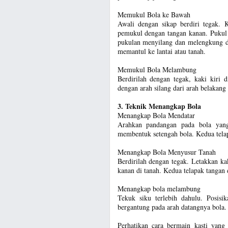
Memukul Bola ke Bawah
Awali dengan sikap berdiri tegak. 
pemukul dengan tangan kanan. Pukul 
pukulan menyilang dan melengkung da
memantul ke lantai atau tanah.
Memukul Bola Melambung
Berdirilah dengan tegak, kaki kiri
dengan arah silang dari arah belakang
3. Teknik Menangkap Bola
Menangkap Bola Mendatar
Arahkan pandangan pada bola yang
membentuk setengah bola. Kedua telap
Menangkap Bola Menyusur Tanah
Berdirilah dengan tegak. Letakkan kak
kanan di tanah. Kedua telapak tangan 
Menangkap bola melambung
Tekuk siku terlebih dahulu. Posisi
bergantung pada arah datangnya bola.
Perhatikan cara bermain kasti yang