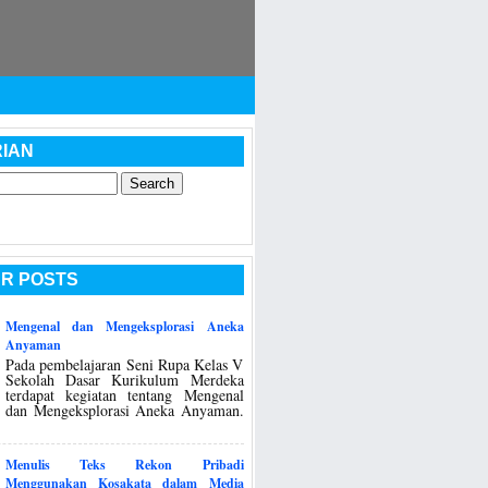
IAN
R POSTS
Mengenal dan Mengeksplorasi Aneka
Anyaman
Pada pembelajaran Seni Rupa Kelas V
Sekolah Dasar Kurikulum Merdeka
terdapat kegiatan tentang Mengenal
dan Mengeksplorasi Aneka Anyaman.
Menulis Teks Rekon Pribadi
Menggunakan Kosakata dalam Media