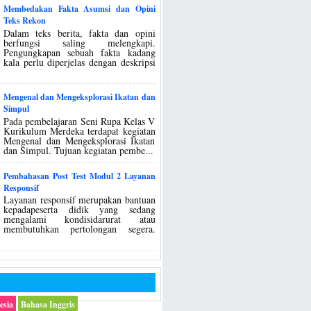
Membedakan Fakta Asumsi dan Opini
Teks Rekon
Dalam teks berita, fakta dan opini
berfungsi saling melengkapi.
Pengungkapan sebuah fakta kadang
kala perlu diperjelas dengan deskripsi
Mengenal dan Mengeksplorasi Ikatan dan
Simpul
Pada pembelajaran Seni Rupa Kelas V
Kurikulum Merdeka terdapat kegiatan
Mengenal dan Mengeksplorasi Ikatan
dan Simpul. Tujuan kegiatan pembe...
Pembahasan Post Test Modul 2 Layanan
Responsif
Layanan responsif merupakan bantuan
kepadapeserta didik yang sedang
mengalami kondisidarurat atau
membutuhkan pertolongan segera.
esia
Bahasa Inggris