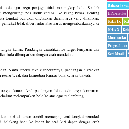
Bahasa Jawa
 bola agar regu penjaga tidak menangkap bola. Setelah
i mengelilingi pos untuk kembali ke ruang bebas. Penting
Informatika
a tongkat pemukul diletakkan dalam area yang diizinkan.
Kelas IX
Ke
, pemukul tidak diberi nilai atau harus mengembalikannya ke
Kelas X
Kel
Matematika
Pengetahuan
tangan kanan. Pandangan diarahkan ke target lemparan dan
Seni Musik
dian bola dilemparkan dengan arah mendatar.
anan. Sama seperti teknik sebelumnya, pandangan diarahkan
m posisi tegak dan kemudian lempar bola ke arah bawah.
 tangan kanan. Arah pandangan fokus pada target lemparan.
sebelum melemparkan bola ke atas agar melambung.
n kaki kiri di depan sambil memegang erat tongkat pemukul
ah belakang bahu ke kanan ke arah kiri depan dengan arah