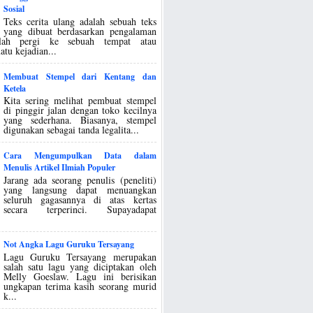
Sosial
Teks cerita ulang adalah sebuah teks
yang dibuat berdasarkan pengalaman
telah pergi ke sebuah tempat atau
tu kejadian...
Membuat Stempel dari Kentang dan
Ketela
Kita sering melihat pembuat stempel
di pinggir jalan dengan toko kecilnya
yang sederhana. Biasanya, stempel
digunakan sebagai tanda legalita...
Cara Mengumpulkan Data dalam
Menulis Artikel Ilmiah Populer
Jarang ada seorang penulis (peneliti)
yang langsung dapat menuangkan
seluruh gagasannya di atas kertas
secara terperinci. Supayadapat
Not Angka Lagu Guruku Tersayang
Lagu Guruku Tersayang merupakan
salah satu lagu yang diciptakan oleh
Melly Goeslaw. Lagu ini berisikan
ungkapan terima kasih seorang murid
k...