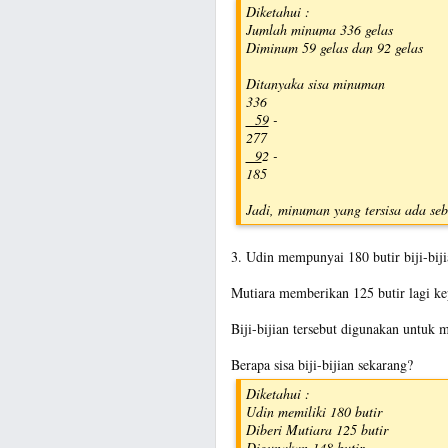
Diketahui :
Jumlah minuma 336 gelas
Diminum 59 gelas dan 92 gelas
Ditanyaka sisa minuman
336
59
-
277
9
2 -
185
Jadi, minuman yang tersisa ada seb
3. Udin mempunyai 180 butir biji-biji
Mutiara memberikan 125 butir lagi k
Biji-bijian tersebut digunakan untuk 
Berapa sisa biji-bijian sekarang?
Diketahui :
Udin memiliki 180 butir
Diberi Mutiara 125 butir
Digunakan 148 butir