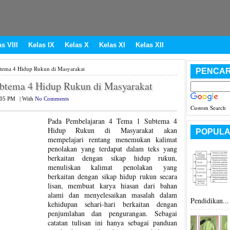
s VIII
Kelas IX
Kelas X
Kelas XI
Kelas XII
tema 4 Hidup Rukun di Masyarakat
PENCAR
btema 4 Hidup Rukun di Masyarakat
:05 PM
|
With
No Comments
Custom Search
Pada Pembelajaran 4 Tema 1 Subtema 4
Hidup Rukun di Masyarakat akan
POPULA
mempelajari rentang menemukan kalimat
penolakan yang terdapat dalam teks yang
berkaitan dengan sikap hidup rukun,
menuliskan kalimat penolakan yang
berkaitan dengan sikap hidup rukun secara
lisan, membuat karya hiasan dari bahan
alami dan menyelesaikan masalah dalam
Pendidikan...
kehidupan sehari-hari berkaitan dengan
penjumlahan dan pengurangan. Sebagai
catatan tulisan ini hanya sebagai panduan