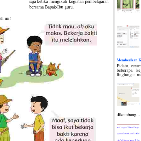
saja ketika mengikuti kegiatan pembelajaran
bersama Bapak/Ibu guru.
h ini!
Memberikan Ko
Pidato, ceram
beberapa k
linglungan m
dikembang...