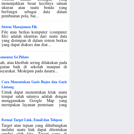
menunjukkan besar kecilnya satuan
ukuran atau suatu benda yang
berfungsi sebagai data dalam
pembuatan pola, bai...
Sistem Manajemen File
File atau berkas komputer (computer
file) adalah identitas dari suatu data
yang disimpan di dalam sistem berkas
yang dapat diakses dan diat...
mentar Isi Pidato
ah, atau khotbah sering dilakukan pada
egiatan baik di sekolah maupun di
asyarakat. Meskipun pada dasarn...
Cara Menentukan Garis Bujur dan Garis
Lintang
Untuk dapat menentukan letak suatu
tempat salah satunya adalah dengan
menggunakan Google Map yang
merupakan layanan pemetaan yang
Format Target Link, Email dan Telepon
Target atau tujuan yang dihubungkan
melalui suatu link dapat ditentukan
sendiri oleh kita. Target yang di