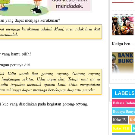
an yang dapat menjaga kerukunan?
at menjaga kerukunan adalah Maaf, saya tidak bisa ikut
n mendadak.
Ketiga ben...
r yang kamu pilih!
engan percaya diri.
ak Udin untuk ikut gotong royong. Gotong royong
lingkungan sekitar. Udin ingin ikut. Tetapi saat itu ia
udin terpaksa menolak ajakan Lani. Udin menyatakan
un sehingga dapat menjaga kerukunan diantara mereka.
LABELS
Bahasa Indon
 kue yang disediakan pada kegiatan gotong-royong.
Budaya Bany
Kelas IV
Ke
Kelas VIII
K