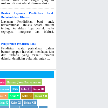
maksud di sini adalah dimana doku...
Bentuk Layanan Pendidikan Anak
Berkebutuhan Khusus
Layanan Pendidikan bagi anak
berkebutuhan khusus secara umum
terbagi ke dalam tiga bentuk yaitu
segregasi, integrase dan inklusi.
Persyaratan Pendirian Bank
Pendirian suatu perisahaan dalam
bentuk apapun haruslah mendapat izin
dari instansi yang terkait terlebih
dahulu, demikian pula izin untuk ...
esia
Bahasa Jawa Banyumasan
umasan
IPAS
Kelas II
Kelas III
las IX
Kelas V
Kelas VI
Kelas VII
elas X
Kelas XI
Kelas XII