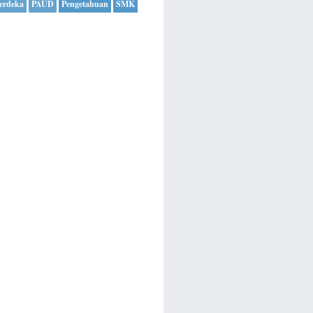
erdeka
PAUD
Pengetahuan
SMK