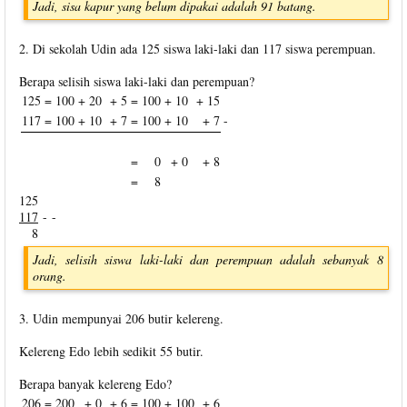
Jadi, sisa kapur yang belum dipakai adalah 91 batang.
2. Di sekolah Udin ada 125 siswa laki-laki dan 117 siswa perempuan.
Berapa selisih siswa laki-laki dan perempuan?
125 =
100
+ 20
+ 5
=
100
+ 10
+ 15
117 =
100
+ 10
+ 7
=
100
+ 10
+ 7
-
=
0
+ 0
+ 8
=
8
125
117
- -
8
Jadi, selisih siswa laki-laki dan perempuan adalah sebanyak 8
orang.
3. Udin mempunyai 206 butir kelereng.
Kelereng Edo lebih sedikit 55 butir.
Berapa banyak kelereng Edo?
206 =
200
+ 0
+ 6
=
100
+ 100
+ 6