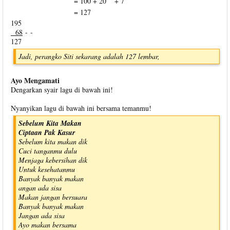
=
100
+ 20
+ 7
=
127
195
68
- -
127
Jadi, perangko Siti sekarang adalah 127 lembar,
Ayo Mengamati
Dengarkan syair lagu di bawah ini!
Nyanyikan lagu di bawah ini bersama temanmu!
Sebelum Kita Makan
Ciptaan Pak Kasur
Sebelum kita makan dik
Cuci tanganmu dulu
Menjaga kebersihan dik
Untuk kesehatanmu
Banyak banyak makan
angan ada sisa
Makan jangan bersuara
Banyak banyak makan
Jangan ada sisa
Ayo makan bersama