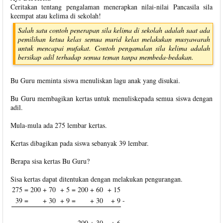
Ceritakan tentang pengalaman menerapkan nilai-nilai Pancasila sila
keempat atau kelima di sekolah!
Salah satu contoh penerapan sila kelima di sekolah adalah saat ada
pemilihan ketua kelas semua murid kelas melakukan musyawarah
untuk mencapai mufakat. Contoh pengamalan sila kelima adalah
bersikap adil terhadap semua teman tanpa membeda-bedakan.
Bu Guru meminta siswa menuliskan lagu anak yang disukai.
Bu Guru membagikan kertas untuk menuliskepada semua siswa dengan
adil.
Mula-mula ada 275 lembar kertas.
Kertas dibagikan pada siswa sebanyak 39 lembar.
Berapa sisa kertas Bu Guru?
Sisa kertas dapat ditentukan dengan melakukan pengurangan.
275 =
200
+ 70
+ 5
=
200
+ 60
+ 15
39 =
+ 30
+ 9
=
+ 30
+ 9
-
=
200
+ 30
+ 6