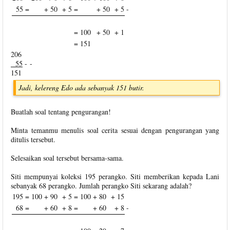
55 =
+ 50
+ 5
=
+ 50
+ 5
-
=
100
+ 50
+ 1
=
151
206
55
- -
151
Jadi, kelereng Edo ada sebanyak 151 butir.
Buatlah soal tentang pengurangan!
Minta temanmu menulis soal cerita sesuai dengan pengurangan yang
ditulis tersebut.
Selesaikan soal tersebut bersama-sama.
Siti mempunyai koleksi 195 perangko. Siti memberikan kepada Lani
sebanyak 68 perangko. Jumlah perangko Siti sekarang adalah?
195 =
100
+ 90
+ 5
=
100
+ 80
+ 15
68 =
+ 60
+ 8
=
+ 60
+ 8
-