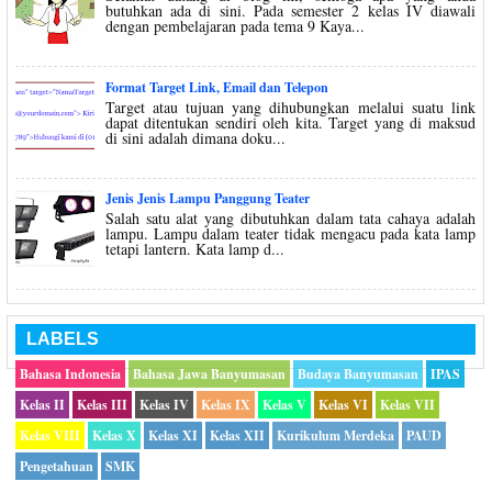
butuhkan ada di sini. Pada semester 2 kelas IV diawali
dengan pembelajaran pada tema 9 Kaya...
Format Target Link, Email dan Telepon
Target atau tujuan yang dihubungkan melalui suatu link
dapat ditentukan sendiri oleh kita. Target yang di maksud
di sini adalah dimana doku...
Jenis Jenis Lampu Panggung Teater
Salah satu alat yang dibutuhkan dalam tata cahaya adalah
lampu. Lampu dalam teater tidak mengacu pada kata lamp
tetapi lantern. Kata lamp d...
LABELS
Bahasa Indonesia
Bahasa Jawa Banyumasan
Budaya Banyumasan
IPAS
Kelas II
Kelas III
Kelas IV
Kelas IX
Kelas V
Kelas VI
Kelas VII
Kelas VIII
Kelas X
Kelas XI
Kelas XII
Kurikulum Merdeka
PAUD
Pengetahuan
SMK