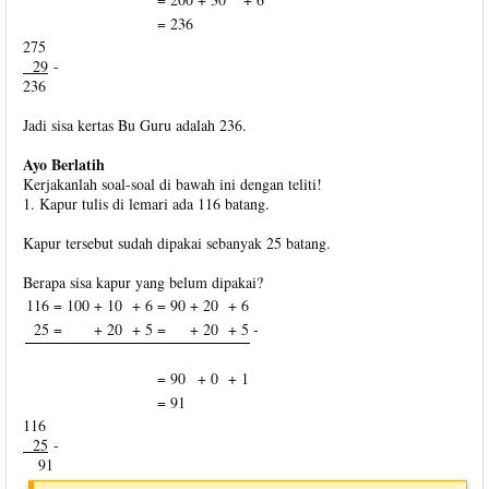
=
236
275
29
-
236
Jadi sisa kertas Bu Guru adalah 236.
Ayo Berlatih
Kerjakanlah soal-soal di bawah ini dengan teliti!
1. Kapur tulis di lemari ada 116 batang.
Kapur tersebut sudah dipakai sebanyak 25 batang.
Berapa sisa kapur yang belum dipakai?
116 =
100
+ 10
+ 6
=
90
+ 20
+ 6
25 =
+ 20
+ 5
=
+ 20
+ 5
-
=
90
+ 0
+ 1
=
91
116
25
-
91