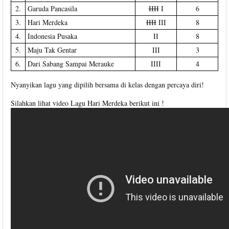
2.
Garuda Pancasila
IIII
I
6
3.
Hari Merdeka
IIII
III
8
4.
Indonesia Pusaka
II
8
5.
Maju Tak Gentar
III
3
6.
Dari Sabang Sampai Merauke
IIII
4
Nyanyikan lagu yang dipilih bersama di kelas dengan percaya diri!
Silahkan lihat video Lagu Hari Merdeka berikut ini !