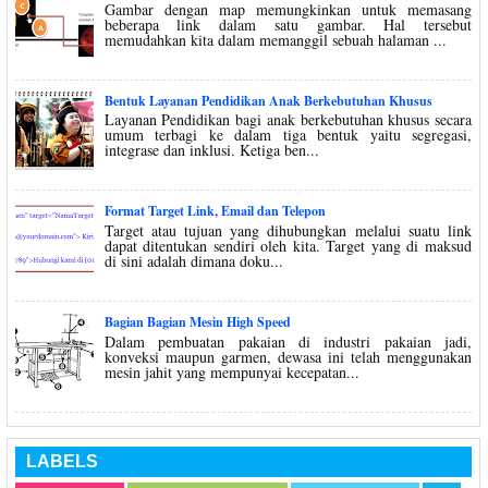
Gambar dengan map memungkinkan untuk memasang
beberapa link dalam satu gambar. Hal tersebut
memudahkan kita dalam memanggil sebuah halaman ...
Bentuk Layanan Pendidikan Anak Berkebutuhan Khusus
Layanan Pendidikan bagi anak berkebutuhan khusus secara
umum terbagi ke dalam tiga bentuk yaitu segregasi,
integrase dan inklusi. Ketiga ben...
Format Target Link, Email dan Telepon
Target atau tujuan yang dihubungkan melalui suatu link
dapat ditentukan sendiri oleh kita. Target yang di maksud
di sini adalah dimana doku...
Bagian Bagian Mesin High Speed
Dalam pembuatan pakaian di industri pakaian jadi,
konveksi maupun garmen, dewasa ini telah menggunakan
mesin jahit yang mempunyai kecepatan...
LABELS