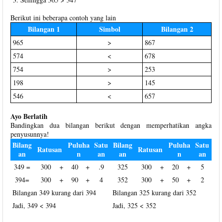
Berikut ini beberapa contoh yang lain
Bilangan 1
Simbol
Bilangan 2
965
>
867
574
<
678
754
>
253
198
>
145
546
<
657
Ayo Berlatih
Bandingkan dua bilangan berikut dengan memperhatikan angka
penyusunnya!
Bilang
Puluha
Satu
Bilang
Puluha
Satu
Ratusan
Ratusan
an
n
an
an
n
an
349 =
300
+
40
+
.9
325
300
+
20
+
5
394=
300
+
90
+
4
352
300
+
50
+
2
Bilangan 349 kurang dari 394
Bilangan 325 kurang dari 352
Jadi, 349 < 394
Jadi, 325 < 352