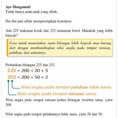
Ayo Mengamati
Tidak hanya anak-anak yang sibuk.
Ibu-ibu pun sibuk mempersiapkan konsumsi.
Ada 225 makanan kotak dan 252 minuman botol. Manakah yang lebih
banyak?
Cara untuk menentukan suatu bilangan lebih banyak atau kurang
dari dengan membandingkan nilai angka pada tempat ratusan,
puluhan, dan satuannya.
Perhatikan bilangan 225 dan 252
Nilai angka pada tempat ratusan kedua bilangan tersebut sama, yaitu
200.
Nilai angka pada tempat puluhannya tidak sama, yaitu 20 dan 50.