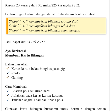
Karena 20 kurang dari 50, maka 225 kurangdari 252.
Perbandingan kedua bilangan dapat ditulis dalam bentuk simbol.
Simbol “ < “ menunjukkan bilangan kurang dari.
Simbol “ > “ menunjukkan bilangan lebih dari.
Simbol “ = “ menunjukkan bilangan sama dengan.
Jadi, dapat ditulis 225 < 252
Ayo Berkreasi
Membuat Kartu Bilangan
Bahan dan Alat:
Kertas karton bekas bungkus pasta gig
Spidol
Gunting
Cara Membuat:
Buatlah pola seukuran kartu.
Jiplakkan pada kertas karton kosong.
Tuliskan angka 1 sampai 9 pada pola.
Gunakan kartu bilangan buatanmu untuk bermain dengan teman