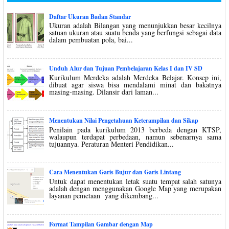
Daftar Ukuran Badan Standar
Ukuran adalah Bilangan yang menunjukkan besar kecilnya
satuan ukuran atau suatu benda yang berfungsi sebagai data
dalam pembuatan pola, bai...
Unduh Alur dan Tujuan Pembelajaran Kelas I dan IV SD
Kurikulum Merdeka adalah Merdeka Belajar. Konsep ini,
dibuat agar siswa bisa mendalami minat dan bakatnya
masing-masing. Dilansir dari laman...
Menentukan Nilai Pengetahuan Keterampilan dan Sikap
Penilain pada kurikulum 2013 berbeda dengan KTSP,
walaupun terdapat perbedaan, namun sebenarnya sama
tujuannya. Peraturan Menteri Pendidikan...
Cara Menentukan Garis Bujur dan Garis Lintang
Untuk dapat menentukan letak suatu tempat salah satunya
adalah dengan menggunakan Google Map yang merupakan
layanan pemetaan yang dikembang...
Format Tampilan Gambar dengan Map