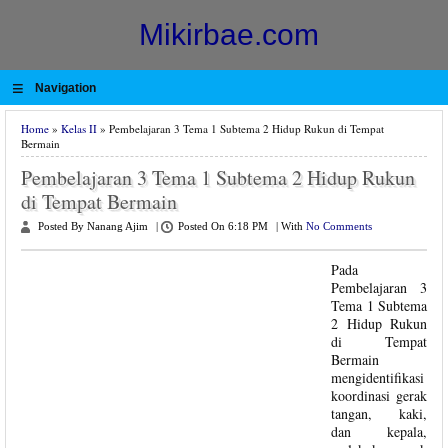
Mikirbae.com
≡
Navigation
Home
»
Kelas II
» Pembelajaran 3 Tema 1 Subtema 2 Hidup Rukun di Tempat
Bermain
Pembelajaran 3 Tema 1 Subtema 2 Hidup Rukun
di Tempat Bermain
Posted By Nanang Ajim
|
Posted On 6:18 PM
|
With
No Comments
Pada
Pembelajaran 3
Tema 1 Subtema
2 Hidup Rukun
di Tempat
Bermain
mengidentifikasi
koordinasi gerak
tangan, kaki,
dan kepala,