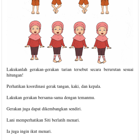
Lakukanlah gerakan-gerakan tarian tersebut secara berurutan sesuai
hitungan!
Perhatikan koordinasi gerak tangan, kaki, dan kepala.
Lakukan gerakan bersama-sama dengan temanmu.
Gerakan juga dapat dikembangkan sendiri.
Lani memperhatikan Siti berlatih menari.
Ia juga ingin ikut menari.