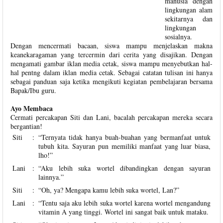
manusia dengan
lingkungan alam
sekitarnya dan
lingkungan
sosialnya.
Dengan mencermati bacaan, siswa mampu menjelaskan makna
keanekaragaman yang tercermin dari cerita yang disajikan. Dengan
mengamati gambar iklan media cetak, siswa mampu menyebutkan hal-
hal pentng dalam iklan media cetak. Sebagai catatan tulisan ini hanya
sebagai panduan saja ketika mengikuti kegiatan pembelajaran bersama
Bapak/Ibu guru.
Ayo Membaca
Cermati percakapan Siti dan Lani, bacalah percakapan mereka secara
bergantian!
Siti
:
“Ternyata tidak hanya buah-buahan yang bermanfaat untuk
tubuh kita. Sayuran pun memiliki manfaat yang luar biasa,
lho!”
Lani
:
“Aku lebih suka wortel dibandingkan dengan sayuran
lainnya.”
Siti
:
“Oh, ya? Mengapa kamu lebih suka wortel, Lan?”
Lani
:
“Tentu saja aku lebih suka wortel karena wortel mengandung
vitamin A yang tinggi. Wortel ini sangat baik untuk mataku.