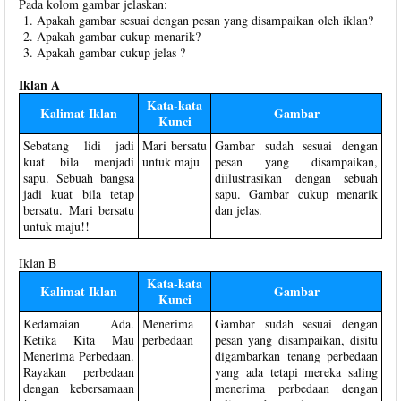
Pada kolom gambar jelaskan:
Apakah gambar sesuai dengan pesan yang disampaikan oleh iklan?
Apakah gambar cukup menarik?
Apakah gambar cukup jelas ?
Iklan A
Kata-kata
Kalimat Iklan
Gambar
Kunci
Sebatang lidi jadi
Mari bersatu
Gambar sudah sesuai dengan
kuat bila menjadi
untuk maju
pesan yang disampaikan,
sapu. Sebuah bangsa
diilustrasikan dengan sebuah
jadi kuat bila tetap
sapu. Gambar cukup menarik
bersatu. Mari bersatu
dan jelas.
untuk maju!!
Iklan B
Kata-kata
Kalimat Iklan
Gambar
Kunci
Kedamaian Ada.
Menerima
Gambar sudah sesuai dengan
Ketika Kita Mau
perbedaan
pesan yang disampaikan, disitu
Menerima Perbedaan.
digambarkan tenang perbedaan
Rayakan perbedaan
yang ada tetapi mereka saling
dengan kebersamaan
menerima perbedaan dengan