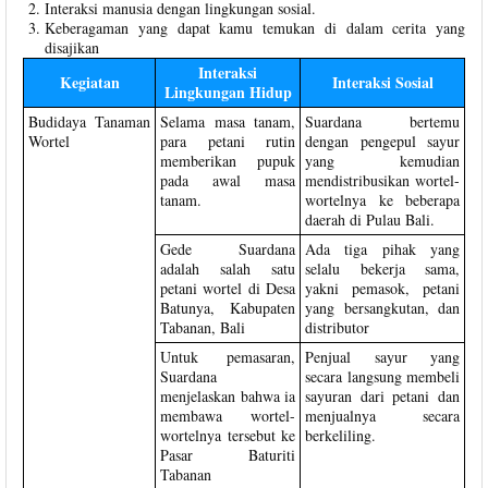
Interaksi manusia dengan lingkungan sosial.
Keberagaman yang dapat kamu temukan di dalam cerita yang
disajikan
Interaksi
Kegiatan
Interaksi Sosial
Lingkungan Hidup
Budidaya Tanaman
Selama masa tanam,
Suardana bertemu
Wortel
para petani rutin
dengan pengepul sayur
memberikan pupuk
yang kemudian
pada awal masa
mendistribusikan wortel-
tanam.
wortelnya ke beberapa
daerah di Pulau Bali.
Gede Suardana
Ada tiga pihak yang
adalah salah satu
selalu bekerja sama,
petani wortel di Desa
yakni pemasok, petani
Batunya, Kabupaten
yang bersangkutan, dan
Tabanan, Bali
distributor
Untuk pemasaran,
Penjual sayur yang
Suardana
secara langsung membeli
menjelaskan bahwa ia
sayuran dari petani dan
membawa wortel-
menjualnya secara
wortelnya tersebut ke
berkeliling.
Pasar Baturiti
Tabanan