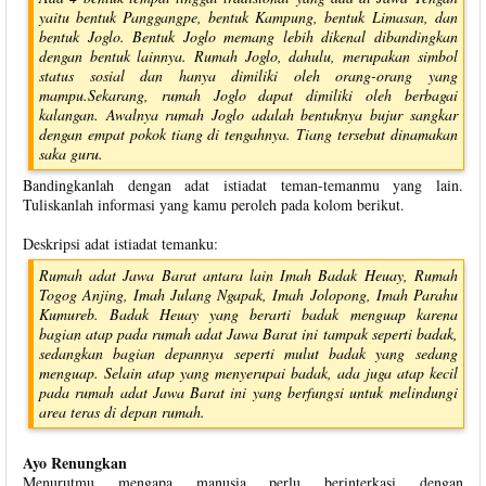
yaitu bentuk Panggangpe, bentuk Kampung, bentuk Limasan, dan
bentuk Joglo. Bentuk Joglo memang lebih dikenal dibandingkan
dengan bentuk lainnya. Rumah Joglo, dahulu, merupakan simbol
status sosial dan hanya dimiliki oleh orang-orang yang
mampu.Sekarang, rumah Joglo dapat dimiliki oleh berbagai
kalangan. Awalnya rumah Joglo adalah bentuknya bujur sangkar
dengan empat pokok tiang di tengahnya. Tiang tersebut dinamakan
saka guru.
Bandingkanlah dengan adat istiadat teman-temanmu yang lain.
Tuliskanlah informasi yang kamu peroleh pada kolom berikut.
Deskripsi adat istiadat temanku:
Rumah adat Jawa Barat antara lain Imah Badak Heuay, Rumah
Togog Anjing, Imah Julang Ngapak, Imah Jolopong, Imah Parahu
Kumureb. Badak Heuay yang berarti badak menguap karena
bagian atap pada rumah adat Jawa Barat ini tampak seperti badak,
sedangkan bagian depannya seperti mulut badak yang sedang
menguap. Selain atap yang menyerupai badak, ada juga atap kecil
pada rumah adat Jawa Barat ini yang berfungsi untuk melindungi
area teras di depan rumah.
Ayo Renungkan
Menurutmu mengapa manusia perlu berinterkasi dengan