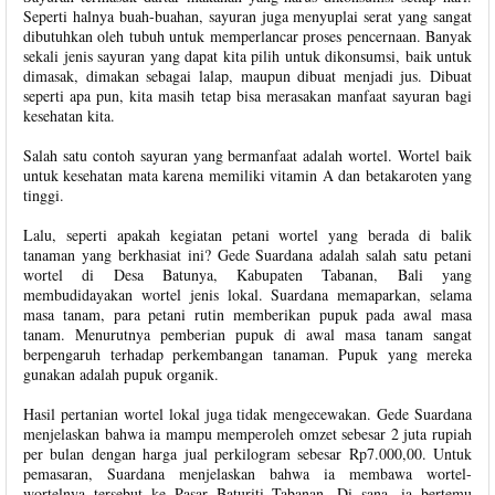
Seperti halnya buah-buahan, sayuran juga menyuplai serat yang sangat
dibutuhkan oleh tubuh untuk memperlancar proses pencernaan. Banyak
sekali jenis sayuran yang dapat kita pilih untuk dikonsumsi, baik untuk
dimasak, dimakan sebagai lalap, maupun dibuat menjadi jus. Dibuat
seperti apa pun, kita masih tetap bisa merasakan manfaat sayuran bagi
kesehatan kita.
Salah satu contoh sayuran yang bermanfaat adalah wortel. Wortel baik
untuk kesehatan mata karena memiliki vitamin A dan betakaroten yang
tinggi.
Lalu, seperti apakah kegiatan petani wortel yang berada di balik
tanaman yang berkhasiat ini? Gede Suardana adalah salah satu petani
wortel di Desa Batunya, Kabupaten Tabanan, Bali yang
membudidayakan wortel jenis lokal. Suardana memaparkan, selama
masa tanam, para petani rutin memberikan pupuk pada awal masa
tanam. Menurutnya pemberian pupuk di awal masa tanam sangat
berpengaruh terhadap perkembangan tanaman. Pupuk yang mereka
gunakan adalah pupuk organik.
Hasil pertanian wortel lokal juga tidak mengecewakan. Gede Suardana
menjelaskan bahwa ia mampu memperoleh omzet sebesar 2 juta rupiah
per bulan dengan harga jual perkilogram sebesar Rp7.000,00. Untuk
pemasaran, Suardana menjelaskan bahwa ia membawa wortel-
wortelnya tersebut ke Pasar Baturiti Tabanan. Di sana, ia bertemu