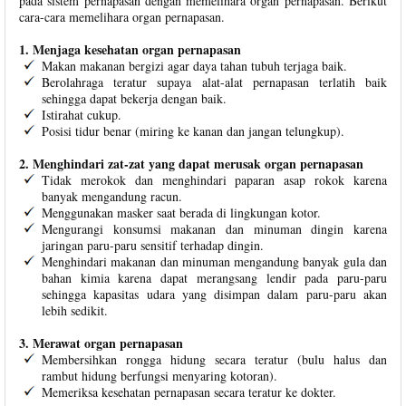
pada sistem pernapasan dengan memelihara organ pernapasan. Berikut
cara-cara memelihara organ pernapasan.
1. Menjaga kesehatan organ pernapasan
Makan makanan bergizi agar daya tahan tubuh terjaga baik.
Berolahraga teratur supaya alat-alat pernapasan terlatih baik
sehingga dapat bekerja dengan baik.
Istirahat cukup.
Posisi tidur benar (miring ke kanan dan jangan telungkup).
2. Menghindari zat-zat yang dapat merusak organ pernapasan
Tidak merokok dan menghindari paparan asap rokok karena
banyak mengandung racun.
Menggunakan masker saat berada di lingkungan kotor.
Mengurangi konsumsi makanan dan minuman dingin karena
jaringan paru-paru sensitif terhadap dingin.
Menghindari makanan dan minuman mengandung banyak gula dan
bahan kimia karena dapat merangsang lendir pada paru-paru
sehingga kapasitas udara yang disimpan dalam paru-paru akan
lebih sedikit.
3. Merawat organ pernapasan
Membersihkan rongga hidung secara teratur (bulu halus dan
rambut hidung berfungsi menyaring kotoran).
Memeriksa kesehatan pernapasan secara teratur ke dokter.