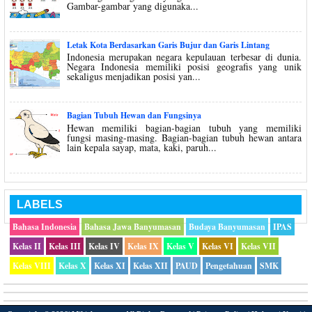
Gambar-gambar yang digunaka...
Letak Kota Berdasarkan Garis Bujur dan Garis Lintang
Indonesia merupakan negara kepulauan terbesar di dunia.
Negara Indonesia memiliki posisi geografis yang unik
sekaligus menjadikan posisi yan...
Bagian Tubuh Hewan dan Fungsinya
Hewan memiliki bagian-bagian tubuh yang memiliki
fungsi masing-masing. Bagian-bagian tubuh hewan antara
lain kepala sayap, mata, kaki, paruh...
LABELS
Bahasa Indonesia
Bahasa Jawa Banyumasan
Budaya Banyumasan
IPAS
Kelas II
Kelas III
Kelas IV
Kelas IX
Kelas V
Kelas VI
Kelas VII
Kelas VIII
Kelas X
Kelas XI
Kelas XII
PAUD
Pengetahuan
SMK