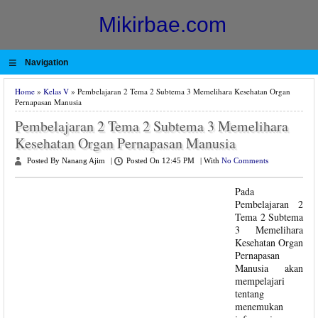
Mikirbae.com
≡
Navigation
Home
»
Kelas V
» Pembelajaran 2 Tema 2 Subtema 3 Memelihara Kesehatan Organ
Pernapasan Manusia
Pembelajaran 2 Tema 2 Subtema 3 Memelihara
Kesehatan Organ Pernapasan Manusia
Posted By Nanang Ajim
|
Posted On 12:45 PM
|
With
No Comments
Pada
Pembelajaran 2
Tema 2 Subtema
3 Memelihara
Kesehatan Organ
Pernapasan
Manusia akan
mempelajari
tentang
menemukan