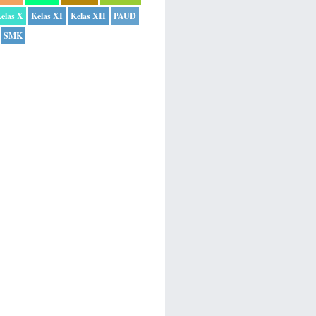
elas X
Kelas XI
Kelas XII
PAUD
SMK