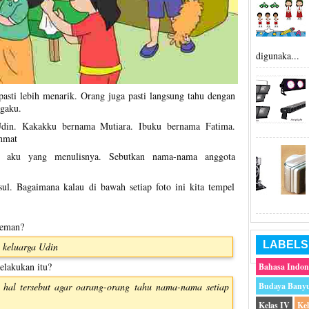
digunaka...
pasti lebih menarik. Orang juga pasti langsung tahu dengan
gaku.
din. Kakakku bernama Mutiara. Ibuku bernama Fatima.
hmat
ar aku yang menulisnya. Sebutkan nama-nama anggota
ul. Bagaimana kalau di bawah setiap foto ini kita tempel
teman?
LABELS
 keluarga Udin
lakukan itu?
Bahasa Indon
hal tersebut agar oarang-orang tahu nama-nama setiap
Budaya Bany
Kelas IV
Ke