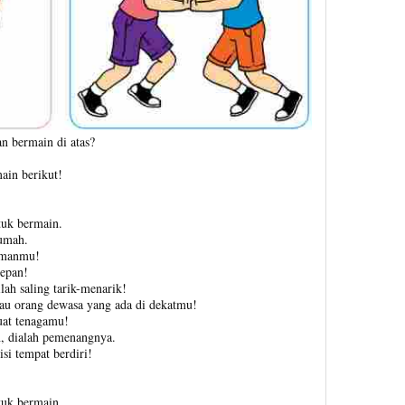
n bermain di atas?
ain berikut!
tuk bermain.
umah.
temanmu!
epan!
ah saling tarik-menarik!
au orang dewasa yang ada di dekatmu!
uat tenagamu!
n, dialah pemenangnya.
si tempat berdiri!
tuk bermain.