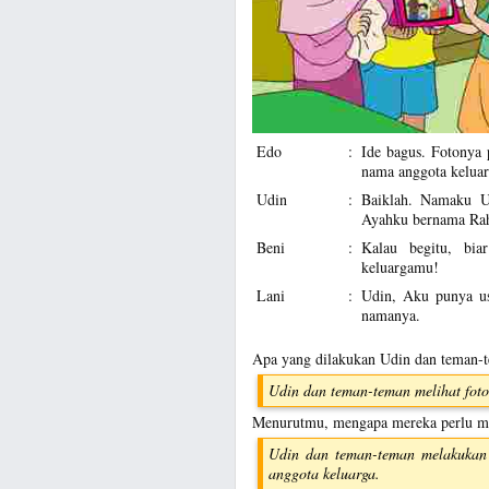
Edo
:
Ide bagus. Fotonya 
nama anggota keluar
Udin
:
Baiklah. Namaku U
Ayahku bernama Ra
Beni
:
Kalau begitu, bi
keluargamu!
Lani
:
Udin, Aku punya us
namanya.
Apa yang dilakukan Udin dan teman-
Udin dan teman-teman melihat foto
Menurutmu, mengapa mereka perlu me
Udin dan teman-teman melakukan 
anggota keluarga.