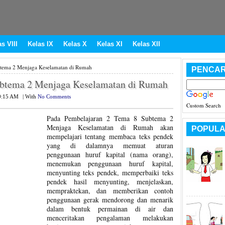
s VIII
Kelas IX
Kelas X
Kelas XI
Kelas XII
tema 2 Menjaga Keselamatan di Rumah
PENCAR
ubtema 2 Menjaga Keselamatan di Rumah
0:15 AM
|
With
No Comments
Custom Search
Pada Pembelajaran 2 Tema 8 Subtema 2
Menjaga Keselamatan di Rumah akan
POPULA
mempelajari tentang membaca teks pendek
yang di dalamnya memuat aturan
penggunaan huruf kapital (nama orang),
menemukan penggunaan huruf kapital,
menyunting teks pendek, memperbaiki teks
pendek hasil menyunting, menjelaskan,
mempraktekan, dan memberikan contoh
penggunaan gerak mendorong dan menarik
dalam bentuk permainan di air dan
menceritakan pengalaman melakukan