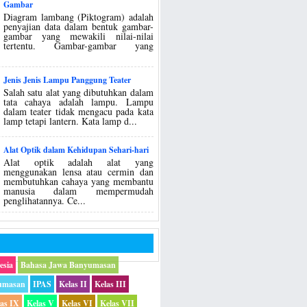
Gambar
Diagram lambang (Piktogram) adalah
penyajian data dalam bentuk gambar-
gambar yang mewakili nilai-nilai
tertentu. Gambar-gambar yang
Jenis Jenis Lampu Panggung Teater
Salah satu alat yang dibutuhkan dalam
tata cahaya adalah lampu. Lampu
dalam teater tidak mengacu pada kata
lamp tetapi lantern. Kata lamp d...
Alat Optik dalam Kehidupan Sehari-hari
Alat optik adalah alat yang
menggunakan lensa atau cermin dan
membutuhkan cahaya yang membantu
manusia dalam mempermudah
penglihatannya. Ce...
esia
Bahasa Jawa Banyumasan
umasan
IPAS
Kelas II
Kelas III
las IX
Kelas V
Kelas VI
Kelas VII