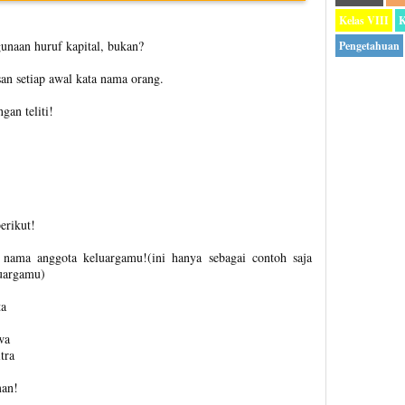
Kelas VIII
K
unaan huruf kapital, bukan?
Pengetahuan
an setiap awal kata nama orang.
gan teliti!
erikut!
 nama anggota keluargamu!(ini hanya sebagai contoh saja
luargamu)
a
wa
tra
man!