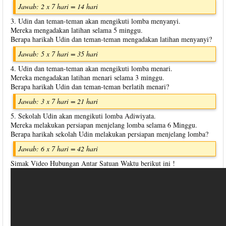
Jawab: 2 x 7 hari = 14 hari
3. Udin dan teman-teman akan mengikuti lomba menyanyi.
Mereka mengadakan latihan selama 5 minggu.
Berapa harikah Udin dan teman-teman mengadakan latihan menyanyi?
Jawab: 5 x 7 hari = 35 hari
4. Udin dan teman-teman akan mengikuti lomba menari.
Mereka mengadakan latihan menari selama 3 minggu.
Berapa harikah Udin dan teman-teman berlatih menari?
Jawab: 3 x 7 hari = 21 hari
5. Sekolah Udin akan mengikuti lomba Adiwiyata.
Mereka melakukan persiapan menjelang lomba selama 6 Minggu.
Berapa harikah sekolah Udin melakukan persiapan menjelang lomba?
Jawab: 6 x 7 hari = 42 hari
Simak Video Hubungan Antar Satuan Waktu berikut ini !