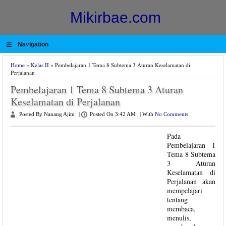
Mikirbae.com
≡
Navigation
Home
»
Kelas II
» Pembelajaran 1 Tema 8 Subtema 3 Aturan Keselamatan di
Perjalanan
Pembelajaran 1 Tema 8 Subtema 3 Aturan
Keselamatan di Perjalanan
Posted By Nanang Ajim
|
Posted On 3:42 AM
|
With
No Comments
Pada
Pembelajaran 1
Tema 8 Subtema
3 Aturan
Keselamatan di
Perjalanan akan
mempelajari
tentang
membaca,
menulis,