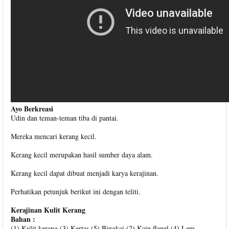
Ayo Berkreasi
Udin dan teman-teman tiba di pantai.
Mereka mencari kerang kecil.
Kerang kecil merupakan hasil sumber daya alam.
Kerang kecil dapat dibuat menjadi karya kerajinan.
Perhatikan petunjuk berikut ini dengan teliti.
Kerajinan Kulit Kerang
Bahan :
(1) Kulit kerang (3) Kertas (5) Bingkai (2) Kain flanel (4) Lem