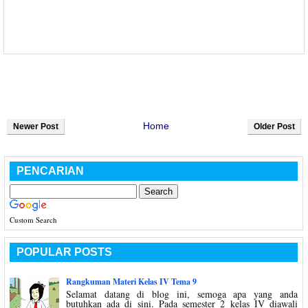
Home
Newer Post
Older Post
PENCARIAN
Custom Search
POPULAR POSTS
Rangkuman Materi Kelas IV Tema 9
Selamat datang di blog ini, semoga apa yang anda
butuhkan ada di sini. Pada semester 2 kelas IV diawali