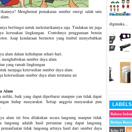
arikannya? Menghemat pemakaian sumber energi salah satu
 alam.
digunaka...
ya berfungsi untuk melestarikannya saja. Tindakan ini juga
ya kerusakan lingkungan. Contohnya penggunaan bensin
motor. Asap kendaraan bermotor yang timbul menyebabkan
ya alam dalam kehidupan sehari-hari.
k menghabiskan sumber daya alam
atan yang ramah lingkungan
ntuk menjaga ketersedian sumber daya alam
a ketersediaan sumber daya alam terutama air
a Alam
 miliki, baik yang dapat diperbarui maupun yan tidak dapat
sungan hidup masyarakat. Setiap anggota masyarakat pun
LABELS
.
Bahasa Indon
a alam ini bisa dilakukan secara langsung maupun tidak
Budaya Bany
a langsung adalah hasil pertanian yang dapat langsung
pemanfaatan tidak langsung artinya hasil dari sumber daya
Kelas IV
Ke