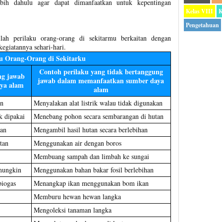
lebih dahulu agar dapat dimanfaatkan untuk kepentingan
Kelas VIII
K
Pengetahuan
lah perilaku orang-orang di sekitarmu berkaitan dengan
giatannya sehari-hari.
ku Orang-Orang di Sekitarku
Contoh perilaku yang tidak bertanggung
ng jawab
jawab dalam memanfaatkan sumber daya
ya alam
alam
in
Menyalakan alat listrik walau tidak digunakan
k dipakai
Menebang pohon secara sembarangan di hutan
uan
Mengambil hasil hutan secara berlebihan
tan
Menggunakan air dengan boros
Membuang sampah dan limbah ke sungai
mungkin
Menggunakan bahan bakar fosil berlebihan
biogas
Menangkap ikan menggunakan bom ikan
Memburu hewan hewan langka
Mengoleksi tanaman langka