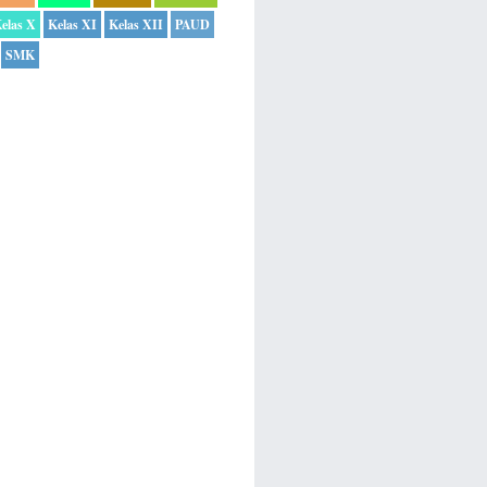
elas X
Kelas XI
Kelas XII
PAUD
SMK