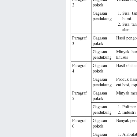
2
pokok
Gagasan
Sisa ta
pendukung
bumi.
Sisa ta
alam.
Paragraf
Gagasan
Hasil pengo
3
pokok
Gagasan
Minyak bum
pendukung
khusus
Paragraf
Gagasan
Hasil olaha
4
pokok
Gagasan
Produk hasi
pendukung
cat besi, as
Paragraf
Gagasan
Minyak men
5
pokok
Gagasan
Polimer 
pendukung
Industri
Paragraf
Gagasan
Banyak per
6
pokok
Gagasan
Alat-a