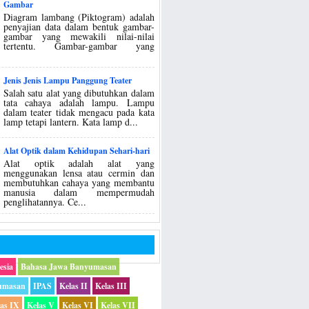
Gambar
Diagram lambang (Piktogram) adalah
penyajian data dalam bentuk gambar-
gambar yang mewakili nilai-nilai
tertentu. Gambar-gambar yang
Jenis Jenis Lampu Panggung Teater
Salah satu alat yang dibutuhkan dalam
tata cahaya adalah lampu. Lampu
dalam teater tidak mengacu pada kata
lamp tetapi lantern. Kata lamp d...
Alat Optik dalam Kehidupan Sehari-hari
Alat optik adalah alat yang
menggunakan lensa atau cermin dan
membutuhkan cahaya yang membantu
manusia dalam mempermudah
penglihatannya. Ce...
esia
Bahasa Jawa Banyumasan
umasan
IPAS
Kelas II
Kelas III
las IX
Kelas V
Kelas VI
Kelas VII