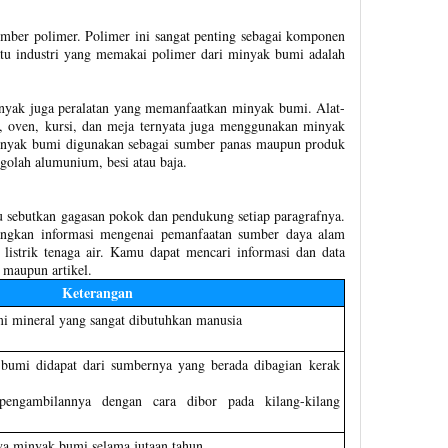
mber polimer. Polimer ini sangat penting sebagai komponen
satu industri yang memakai polimer dari minyak bumi adalah
banyak juga peralatan yang memanfaatkan minyak bumi. Alat-
tu, oven, kursi, dan meja ternyata juga menggunakan minyak
nyak bumi digunakan sebagai sumber panas maupun produk
olah alumunium, besi atau baja.
u sebutkan gagasan pokok dan pendukung setiap paragrafnya.
angkan informasi mengenai pemanfaatan sumber daya alam
 listrik tenaga air. Kamu dapat mencari informasi dan data
 maupun artikel.
Keterangan
 mineral yang sangat dibutuhkan manusia
bumi didapat dari sumbernya yang berada dibagian kerak
pengambilannya dengan cara dibor pada kilang-kilang
a minyak bumi selama jutaan tahun