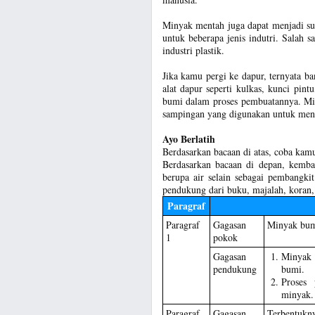
Minyak mentah juga dapat menjadi su
untuk beberapa jenis indutri. Salah 
industri plastik.
Jika kamu pergi ke dapur, ternyata 
alat dapur seperti kulkas, kunci pin
bumi dalam proses pembuatannya. Mi
sampingan yang digunakan untuk meng
Ayo Berlatih
Berdasarkan bacaan di atas, coba kam
Berdasarkan bacaan di depan, kemb
berupa air selain sebagai pembangkit
pendukung dari buku, majalah, koran,
Paragraf
Paragraf
Gagasan
Minyak bumi
1
pokok
Gagasan
Minyak 
pendukung
bumi.
Proses 
minyak.
Paragraf
Gagasan
Terbentukny