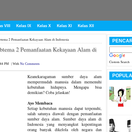
s VIII
Kelas IX
Kelas X
Kelas XI
Kelas XII
btema 2 Pemanfaatan Kekayaan Alam di Indonesia
PENCAR
ubtema 2 Pemanfaatan Kekayaan Alam di
Custom Search
:44 PM
|
With
No Comments
POPULA
Keanekaragaman sumber daya alam
mempermudah manusia dalam memenuhi
kebutuhan hidupnya. Mengapa bisa
demikian? Coba jelaskan!
Ayo Membaca
Setiap kebutuhan manusia dapat terpenuhi,
salah satunya diawali dengan pemanfaatan
sumber daya alam. Sumber daya alam di
Indonesia yang menyangkut kepentingan
orang banyak dikelola oleh negara dan