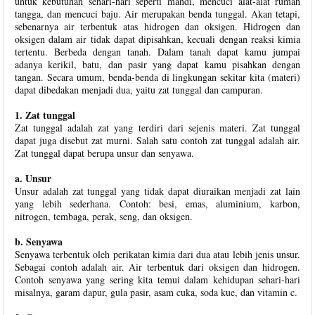
untuk kebutuhan sehari-hari seperti mandi, mencuci alat-alat rumah
tangga, dan mencuci baju. Air merupakan benda tunggal. Akan tetapi,
sebenarnya air terbentuk atas hidrogen dan oksigen. Hidrogen dan
oksigen dalam air tidak dapat dipisahkan, kecuali dengan reaksi kimia
tertentu. Berbeda dengan tanah. Dalam tanah dapat kamu jumpai
adanya kerikil, batu, dan pasir yang dapat kamu pisahkan dengan
tangan. Secara umum, benda-benda di lingkungan sekitar kita (materi)
dapat dibedakan menjadi dua, yaitu zat tunggal dan campuran.
1. Zat tunggal
Zat tunggal adalah zat yang terdiri dari sejenis materi. Zat tunggal
dapat juga disebut zat murni. Salah satu contoh zat tunggal adalah air.
Zat tunggal dapat berupa unsur dan senyawa.
a. Unsur
Unsur adalah zat tunggal yang tidak dapat diuraikan menjadi zat lain
yang lebih sederhana. Contoh: besi, emas, aluminium, karbon,
nitrogen, tembaga, perak, seng, dan oksigen.
b. Senyawa
Senyawa terbentuk oleh perikatan kimia dari dua atau lebih jenis unsur.
Sebagai contoh adalah air. Air terbentuk dari oksigen dan hidrogen.
Contoh senyawa yang sering kita temui dalam kehidupan sehari-hari
misalnya, garam dapur, gula pasir, asam cuka, soda kue, dan vitamin c.