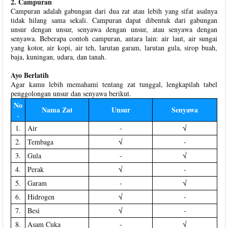
2. Campuran
Campuran adalah gabungan dari dua zat atau lebih yang sifat asalnya
tidak hilang sama sekali. Campuran dapat dibentuk dari gabungan
unsur dengan unsur, senyawa dengan unsur, atau senyawa dengan
senyawa. Beberapa contoh campuran, antara lain: air laut, air sungai
yang kotor, air kopi, air teh, larutan garam, larutan gula, sirop buah,
baja, kuningan, udara, dan tanah.
Ayo Berlatih
Agar kamu lebih memahami tentang zat tunggal, lengkapilah tabel
penggolongan unsur dan senyawa berikut.
No
Nama Zat
Unsur
Senyawa
.
1.
Air
-
√
2.
Tembaga
√
-
3.
Gula
-
√
4.
Perak
√
-
5.
Garam
-
√
6.
Hidrogen
√
-
7.
Besi
√
-
8.
Asam Cuka
-
√