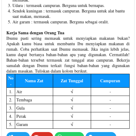
Udara : termasuk campuran. Berguna untuk bernapas.
Sendok kuningan : termasuk campuran. Berguna untuk alat bantu
saat makan, memasak.
Air garam : termasuk campuran. Berguna sebagai oralit.
Kerja Sama dengan Orang Tua
Ibumu pasti sering memasak untuk menyiapkan makanan bukan?
Apakah kamu biasa untuk membantu Ibu menyiapkan makanan di
rumah. Coba perhatikan saat Ibumu memasak. Jika ingin lebih jelas,
kamu dapat bertanya bahan-bahan apa yang digunakan. Cermatilah!
Bahan-bahan tersebut termasuk zat tunggal atau campuran. Bekerja
samalah dengan Ibumu terkait fungsi bahan-bahan yang digunakan
dalam masakan. Tuliskan dalam kolom berikut.
No
Nama Zat
Zat Tunggal
Campuran
.
1.
Air
√
-
2.
Tembaga
√
-
3.
Gula
√
-
4.
Perak
√
-
5.
Garam
√
-