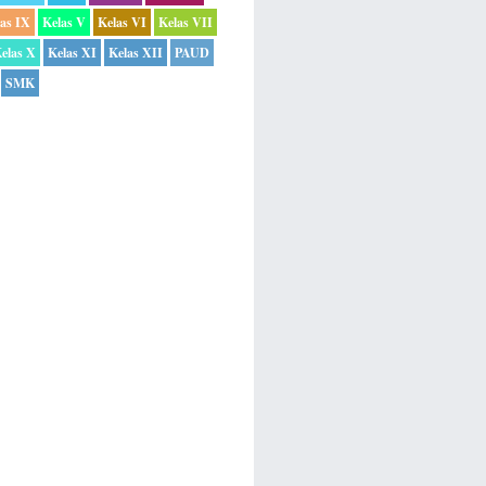
las IX
Kelas V
Kelas VI
Kelas VII
elas X
Kelas XI
Kelas XII
PAUD
SMK