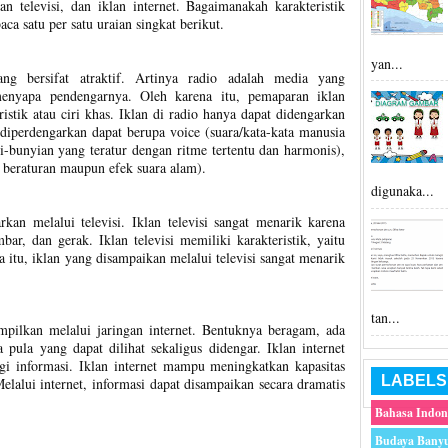
lan televisi, dan iklan internet. Bagaimanakah karakteristik
aca satu per satu uraian singkat berikut.
yan...
ng bersifat atraktif. Artinya radio adalah media yang
enyapa pendengarnya. Oleh karena itu, pemaparan iklan
istik atau ciri khas. Iklan di radio hanya dapat didengarkan
 diperdengarkan dapat berupa voice (suara/kata-kata manusia
i-bunyian yang teratur dengan ritme tertentu dan harmonis),
k beraturan maupun efek suara alam).
digunaka...
arkan melalui televisi. Iklan televisi sangat menarik karena
ar, dan gerak. Iklan televisi memiliki karakteristik, yaitu
a itu, iklan yang disampaikan melalui televisi sangat menarik
tan...
ampilkan melalui jaringan internet. Bentuknya beragam, ada
 pula yang dapat dilihat sekaligus didengar. Iklan internet
i informasi. Iklan internet mampu meningkatkan kapasitas
LABELS
elalui internet, informasi dapat disampaikan secara dramatis
Bahasa Indon
Budaya Bany