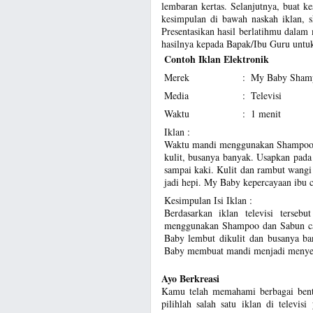
lembaran kertas. Selanjutnya, buat ke
kesimpulan di bawah naskah iklan, s
Presentasikan hasil berlatihmu dalam 
hasilnya kepada Bapak/Ibu Guru untuk 
Contoh Iklan Elektronik
Merek
:
My Baby Shamp
Media
:
Televisi
Waktu
:
1 menit
Iklan :
Waktu mandi menggunakan Shampoo M
kulit, busanya banyak. Usapkan pada 
sampai kaki. Kulit dan rambut wang
jadi hepi. My Baby kepercayaan ibu c
Kesimpulan Isi Iklan :
Berdasarkan iklan televisi terseb
menggunakan Shampoo dan Sabun c
Baby lembut dikulit dan busanya ba
Baby membuat mandi menjadi menyen
Ayo Berkreasi
Kamu telah memahami berbagai bentuk
pilihlah salah satu iklan di telev