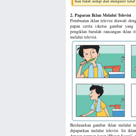
bau tidak sedap dan mengusir lalat
2. Paparan Iklan Melalui Televisi
Pembuatan iklan televisi diawali de
papan cerita (sketsa gambar yang d
pengiklan barulah rancangan iklan i
melalui televisi.
Berdasarkan gambar iklan melalui te
dipaparkan melalui televisi. Isi ik
dengan permen karet “Planet Segar”, 