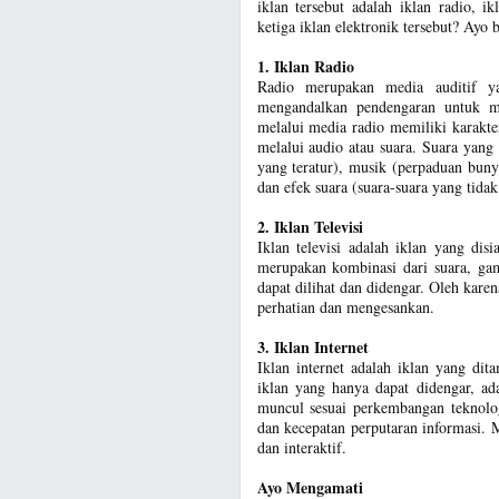
iklan tersebut adalah iklan radio, ik
ketiga iklan elektronik tersebut? Ayo b
1. Iklan Radio
Radio merupakan media auditif ya
mengandalkan pendengaran untuk m
melalui media radio memiliki karakter
melalui audio atau suara. Suara yang
yang teratur), musik (perpaduan buny
dan efek suara (suara-suara yang tida
2. Iklan Televisi
Iklan televisi adalah iklan yang disi
merupakan kombinasi dari suara, gamb
dapat dilihat dan didengar. Oleh karen
perhatian dan mengesankan.
3. Iklan Internet
Iklan internet adalah iklan yang dit
iklan yang hanya dapat didengar, ada
muncul sesuai perkembangan teknolog
dan kecepatan perputaran informasi. M
dan interaktif.
Ayo Mengamati