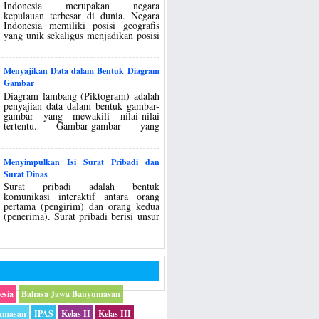
Indonesia merupakan negara
kepulauan terbesar di dunia. Negara
Indonesia memiliki posisi geografis
yang unik sekaligus menjadikan posisi
Menyajikan Data dalam Bentuk Diagram
Gambar
Diagram lambang (Piktogram) adalah
penyajian data dalam bentuk gambar-
gambar yang mewakili nilai-nilai
tertentu. Gambar-gambar yang
Menyimpulkan Isi Surat Pribadi dan
Surat Dinas
Surat pribadi adalah bentuk
komunikasi interaktif antara orang
pertama (pengirim) dan orang kedua
(penerima). Surat pribadi berisi unsur
esia
Bahasa Jawa Banyumasan
umasan
IPAS
Kelas II
Kelas III