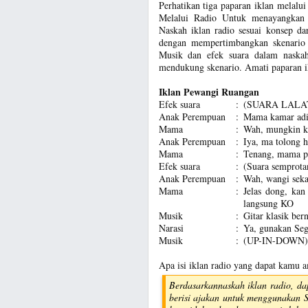
Perhatikan tiga paparan iklan melalui 
Melalui Radio Untuk menayangkan ik
Naskah iklan radio sesuai konsep da
dengan mempertimbangkan skenario 
Musik dan efek suara dalam naskah
mendukung skenario. Amati paparan ik
Iklan Pewangi Ruangan
Efek suara
:
(SUARA LALA
Anak Perempuan
:
Mama kamar adik
Mama
:
Wah, mungkin ka
Anak Perempuan
:
Iya, ma tolong h
Mama
:
Tenang, mama p
Efek suara
:
(Suara semprot
Anak Perempuan
:
Wah, wangi seka
Mama
:
Jelas dong, ka
langsung KO
Musik
:
Gitar klasik be
Narasi
:
Ya, gunakan Seg
Musik
:
(UP-IN-DOWN)
Apa isi iklan radio yang dapat kamu am
Berdasarkannaskah iklan radio, d
berisi ajakan untuk menggunakan 