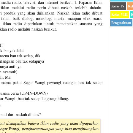
media radio, televisi, dan internet berikut. 1. Paparan Iklan
Kelas IV
Ke
lan melalui radio perlu dibuat naskah terlebih dahulu.
ri produk yang akan diiklankan. Naskah iklan radio dibuat
Kelas VIII
K
iklan, baik dialog, monolog, musik, maupun efek suara.
Pengetahuan
 iklan radio diperlukan untuk menciptakan suasana yang
lan radio melalui naskah berikut.
T)
 banyak lalat
rena bau tak sedap, dik
ilangkan bau tak sedapnya
unya antinya
an nyamuk)
li, Ma
n mama pakai Segar Wangi pewangi ruangan bau tak sedap
rnuansa ceria (UP-IN-DOWN)
ar Wangi, bau tak sedap langsung hilang.
.
ati dari naskah di atas?
apat disimpulkan bahwa iklan radio yang akan dipaparkan
Segar Wangi, pengharumruangan yang bisa menghilangkan