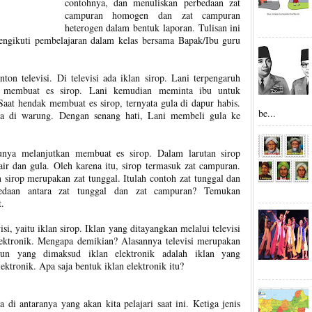
contohnya, dan menuliskan perbedaan zat
campuran homogen dan zat campuran
heterogen dalam bentuk laporan. Tulisan ini
engikuti pembelajaran dalam kelas bersama Bapak/Ibu guru
on televisi. Di televisi ada iklan sirop. Lani terpengaruh
gin membuat es sirop. Lani kemudian meminta ibu untuk
aat hendak membuat es sirop, ternyata gula di dapur habis.
be...
a di warung. Dengan senang hati, Lani membeli gula ke
unya melanjutkan membuat es sirop. Dalam larutan sirop
air dan gula. Oleh karena itu, sirop termasuk zat campuran.
 sirop merupakan zat tunggal. Itulah contoh zat tunggal dan
edaan antara zat tunggal dan zat campuran? Temukan
.
isi, yaitu iklan sirop. Iklan yang ditayangkan melalui televisi
lektronik. Mengapa demikian? Alasannya televisi merupakan
pun yang dimaksud iklan elektronik adalah iklan yang
tronik. Apa saja bentuk iklan elektronik itu?
a di antaranya yang akan kita pelajari saat ini. Ketiga jenis