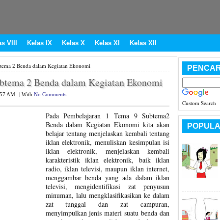
s VIII
Kelas IX
Kelas X
Kelas XI
Kelas XII
btema 2 Benda dalam Kegiatan Ekonomi
PENCAR
ubtema 2 Benda dalam Kegiatan Ekonomi
:57 AM
|
With
No Comments
Custom Search
Pada Pembelajaran 1 Tema 9 Subtema2
Benda dalam Kegiatan Ekonomi kita akan
POPULA
belajar tentang menjelaskan kembali tentang
iklan elektronik, menuliskan kesimpulan isi
iklan elektronik, menjelaskan kembali
karakteristik iklan elektronik, baik iklan
radio, iklan televisi, maupun iklan internet,
menggambar benda yang ada dalam iklan
televisi, mengidentifikasi zat penyusun
minuman, lalu mengklasifikasikan ke dalam
zat tunggal dan zat campuran,
menyimpulkan jenis materi suatu benda dan