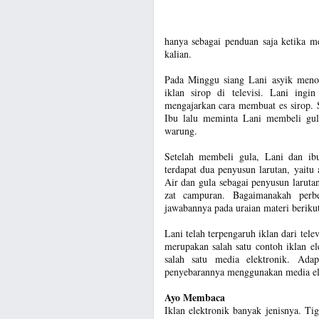
hanya sebagai penduan saja ketika m
kalian.
Pada Minggu siang Lani asyik menont
iklan sirop di televisi. Lani in
mengajarkan cara membuat es sirop. S
Ibu lalu meminta Lani membeli gul
warung.
Setelah membeli gula, Lani dan ib
terdapat dua penyusun larutan, yaitu 
Air dan gula sebagai penyusun larutan
zat campuran. Bagaimanakah perb
jawabannya pada uraian materi berikut
Lani telah terpengaruh iklan dari telev
merupakan salah satu contoh iklan e
salah satu media elektronik. Ada
penyebarannya menggunakan media elek
Ayo Membaca
Iklan elektronik banyak jenisnya. Tig