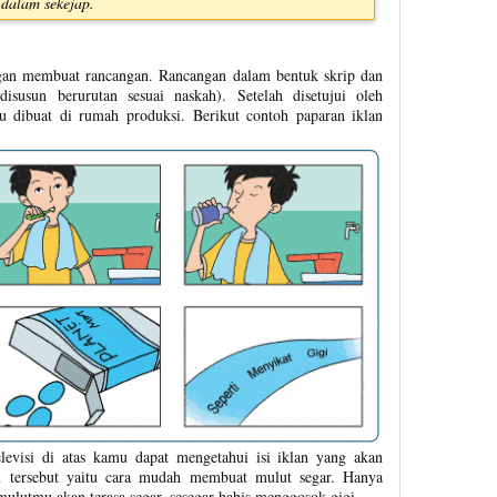
 dalam sekejap.
ngan membuat rancangan. Rancangan dalam bentuk skrip dan
isusun berurutan sesuai naskah). Setelah disetujui oleh
tu dibuat di rumah produksi. Berikut contoh paparan iklan
levisi di atas kamu dapat mengetahui isi iklan yang akan
lan tersebut yaitu cara mudah membuat mulut segar. Hanya
mulutmu akan terasa segar, sesegar habis menggosok gigi.