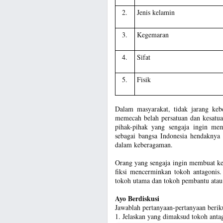
2.
Jenis kelamin
3.
Kegemaran
4.
Sifat
5.
Fisik
Dalam masyarakat, tidak jarang keb
memecah belah persatuan dan kesatuan
pihak-pihak yang sengaja ingin mem
sebagai bangsa Indonesia hendaknya 
dalam keberagaman.
Orang yang sengaja ingin membuat ke
fiksi mencerminkan tokoh antagonis
tokoh utama dan tokoh pembantu ata
Ayo Berdiskusi
Jawablah pertanyaan-pertanyaan beriku
1. Jelaskan yang dimaksud tokoh anta