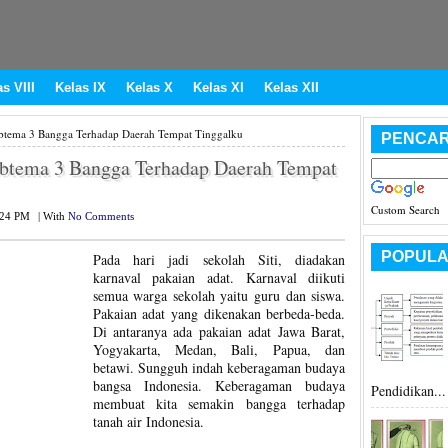
s VIII
Kelas IX
Kelas X
Kelas XI
Kelas XII
btema 3 Bangga Terhadap Daerah Tempat Tinggalku
PENCAR
ubtema 3 Bangga Terhadap Daerah Tempat
Custom Search
:24 PM
|
With
No Comments
POPULA
Pada hari jadi sekolah Siti, diadakan
karnaval pakaian adat. Karnaval diikuti
semua warga sekolah yaitu guru dan siswa.
Pakaian adat yang dikenakan berbeda-beda.
Di antaranya ada pakaian adat Jawa Barat,
Yogyakarta, Medan, Bali, Papua, dan
betawi. Sungguh indah keberagaman budaya
bangsa Indonesia. Keberagaman budaya
Pendidikan...
membuat kita semakin bangga terhadap
tanah air Indonesia.