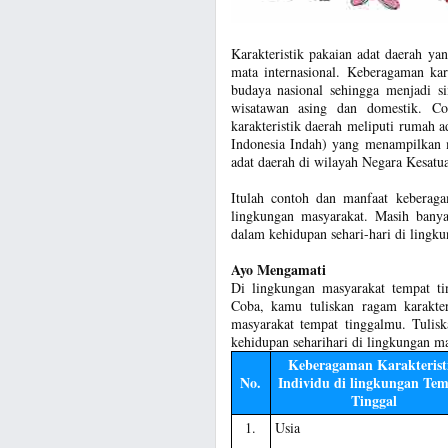
Karakteristik pakaian adat daerah ya
mata internasional. Keberagaman kar
budaya nasional sehingga menjadi s
wisatawan asing dan domestik. Co
karakteristik daerah meliputi rumah 
Indonesia Indah) yang menampilkan m
adat daerah di wilayah Negara Kesatu
Itulah contoh dan manfaat keberagam
lingkungan masyarakat. Masih banya
dalam kehidupan sehari-hari di lingku
Ayo Mengamati
Di lingkungan masyarakat tempat ti
Coba, kamu tuliskan ragam karakter
masyarakat tempat tinggalmu. Tulisk
kehidupan seharihari di lingkungan ma
Keberagaman Karakterist
No.
Individu di lingkungan Te
Tinggal
1.
Usia