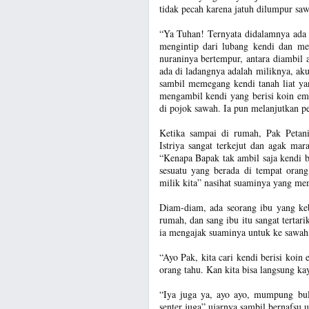
tidak pecah karena jatuh dilumpur saw
“Ya Tuhan! Ternyata didalamnya ada 
mengintip dari lubang kendi dan m
nuraninya bertempur, antara diambil 
ada di ladangnya adalah miliknya, aku
sambil memegang kendi tanah liat yan
mengambil kendi yang berisi koin ema
di pojok sawah. Ia pun melanjutkan p
Ketika sampai di rumah, Pak Petani
Istriya sangat terkejut dan agak ma
“Kenapa Bapak tak ambil saja kendi be
sesuatu yang berada di tempat orang
milik kita” nasihat suaminya yang mem
Diam-diam, ada seorang ibu yang keb
rumah, dan sang ibu itu sangat terta
ia mengajak suaminya untuk ke sawah, 
“Ayo Pak, kita cari kendi berisi koi
orang tahu. Kan kita bisa langsung ka
“Iya juga ya, ayo ayo, mumpung bul
senter juga” ujarnya sambil bernafsu 