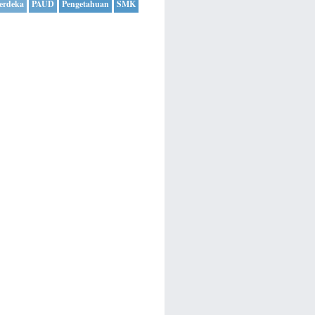
erdeka
PAUD
Pengetahuan
SMK