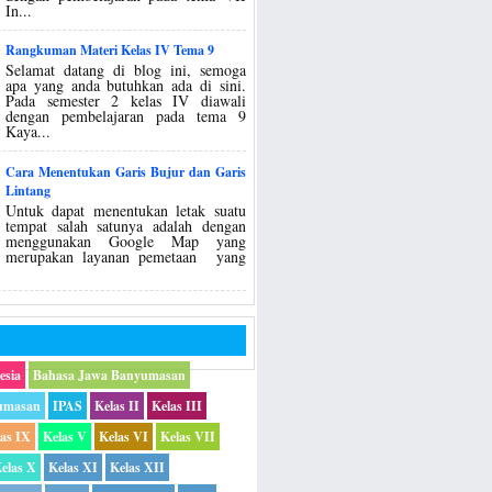
In...
Rangkuman Materi Kelas IV Tema 9
Selamat datang di blog ini, semoga
apa yang anda butuhkan ada di sini.
Pada semester 2 kelas IV diawali
dengan pembelajaran pada tema 9
Kaya...
Cara Menentukan Garis Bujur dan Garis
Lintang
Untuk dapat menentukan letak suatu
tempat salah satunya adalah dengan
menggunakan Google Map yang
merupakan layanan pemetaan yang
esia
Bahasa Jawa Banyumasan
umasan
IPAS
Kelas II
Kelas III
las IX
Kelas V
Kelas VI
Kelas VII
elas X
Kelas XI
Kelas XII