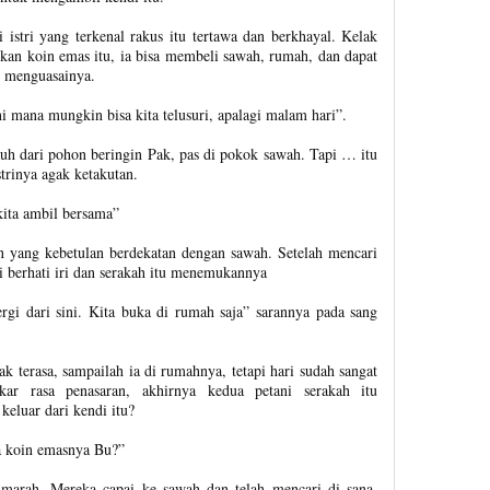
 istri yang terkenal rakus itu tertawa dan berkhayal. Kelak
kan koin emas itu, ia bisa membeli sawah, rumah, dan dapat
 menguasainya.
 mana mungkin bisa kita telusuri, apalagi malam hari”.
auh dari pohon beringin Pak, pas di pokok sawah. Tapi … itu
trinya agak ketakutan.
kita ambil bersama”
 yang kebetulan berdekatan dengan sawah. Setelah mencari
i berhati iri dan serakah itu menemukannya
rgi dari sini. Kita buka di rumah saja” sarannya pada sang
 terasa, sampailah ia di rumahnya, tetapi hari sudah sangat
kar rasa penasaran, akhirnya kedua petani serakah itu
eluar dari kendi itu?
a koin emasnya Bu?”
marah. Mereka capai ke sawah dan telah mencari di sana.