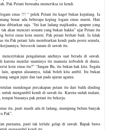
ah. Pak Petani berusaha memeriksa isi kendi.
logam emas !!! “ pekik Petani itu kaget bukan kepalang. Ia
emang benar ada beberapa keping logam emas murni. Hati
atau dibiarkan saja. “Ini kan ladang majikanku, apapun yang
 tak akan mencuri sesuatu yang bukan hakku” ujar Petani itu
g berisi emas koin murni. Pak petani berhati baik. Ia tidak
s itu.Pak petani lalu membiarkan kendi pada posisi semula,
ekerjaannya, bercocok tanam di sawah itu.
 menceritakan pengalaman anehnya saat berada di sawah.
rah karena menilai suaminya itu manusia terbodoh di dunia.
risi koin emas itu?” “Jangan Bu, itu bukan hak kita. Segala
 lain, apapun alasannya, tidak boleh kita ambil. Itu bukan
ang sangat jujur dan taat pada ajaran agama.
etulan mendengar percakapan petani itu dari balik dinding
rik untuk mengambil kendi di sawah itu. Karena sudah malam,
tempat biasanya pak petani itu bekerja.
n emas itu, pasti masih ada di ladang, mumpung belum banyak
ya Pak”.
an purnama, pasti tak terlalu gelap di sawah. Bapak bawa
untuk mengambil kendi itu.