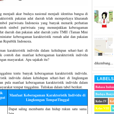
ng menjadi akar budaya nasional menjadi identitas bangsa di
akteristik pakaian adat daerah telah memperkaya khazanah
imbol pariwisata Indonesia yang banyak menarik perhatian
ntoh simbol pariwisata yang menunjukkan keberagaman
adat daerah dan pakaian adat daerah yaitu TMII (Taman Mini
iniatur keberagaman karakteristik rumah adat dan pakaian
an Republik Indonesia.
an karakteristik individu dalam kehidupan sehari-hari di
k contoh dan manfaat keberagaman karakteristik individu
ngan masyarakat. Apa sajakah itu?
dikembang...
nggalmu tentu banyak keberagaman karakteristik individu.
istik individu dalam kehidupan sehari-hari di lingkungan
LABELS
an pula manfaat keberagaman karakteristik individu dalam
syarakat tempat tinggalmu. Tuliskan dalam tabel berikut.
Bahasa Indon
ik
Budaya Bany
Manfaat Keberagaman Karakteristik Individu di
mpat
Lingkungan TempatTinggal
Kelas IV
Ke
Kelas VIII
K
Dapat saling membantu dan hidup rukun satu sama
lain