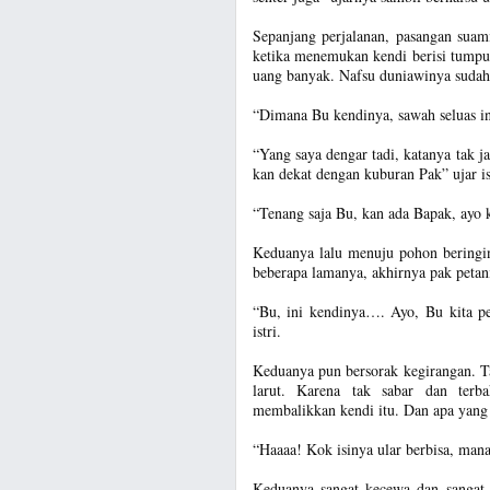
Sepanjang perjalanan, pasangan suami
ketika menemukan kendi berisi tumpu
uang banyak. Nafsu duniawinya sudah
“Dimana Bu kendinya, sawah seluas ini
“Yang saya dengar tadi, katanya tak j
kan dekat dengan kuburan Pak” ujar is
“Tenang saja Bu, kan ada Bapak, ayo 
Keduanya lalu menuju pohon beringin
beberapa lamanya, akhirnya pak petan
“Bu, ini kendinya…. Ayo, Bu kita pe
istri.
Keduanya pun bersorak kegirangan. Tak
larut. Karena tak sabar dan terba
membalikkan kendi itu. Dan apa yang k
“Haaaa! Kok isinya ular berbisa, man
Keduanya sangat kecewa dan sangat 