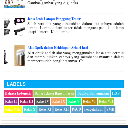
Gambar-gambar yang digunaka...
Jenis Jenis Lampu Panggung Teater
Salah satu alat yang dibutuhkan dalam tata cahaya adalah
lampu. Lampu dalam teater tidak mengacu pada kata lamp
tetapi lantern. Kata lamp d...
Alat Optik dalam Kehidupan Sehari-hari
Alat optik adalah alat yang menggunakan lensa atau cermin
dan membutuhkan cahaya yang membantu manusia dalam
mempermudah penglihatannya. Ce...
LABELS
Bahasa Indonesia
Bahasa Jawa Banyumasan
Budaya Banyumasan
IPAS
Kelas II
Kelas III
Kelas IV
Kelas IX
Kelas V
Kelas VI
Kelas VII
Kelas VIII
Kelas X
Kelas XI
Kelas XII
PAUD
Pengetahuan
SMK