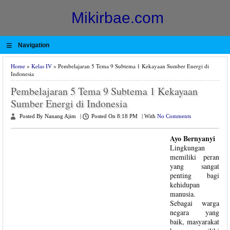
Mikirbae.com
≡
Navigation
Home
»
Kelas IV
» Pembelajaran 5 Tema 9 Subtema 1 Kekayaan Sumber Energi di
Indonesia
Pembelajaran 5 Tema 9 Subtema 1 Kekayaan
Sumber Energi di Indonesia
Posted By Nanang Ajim
|
Posted On 8:18 PM
|
With
No Comments
Ayo Bernyanyi
Lingkungan
memiliki peran
yang sangat
penting bagi
kehidupan
manusia.
Sebagai warga
negara yang
baik, masyarakat