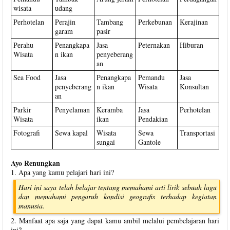
wisata
udang
Perhotelan
Perajin
Tambang
Perkebunan
Kerajinan
garam
pasir
Perahu
Penangkapa
Jasa
Peternakan
Hiburan
Wisata
n ikan
penyeberang
an
Sea Food
Jasa
Penangkapa
Pemandu
Jasa
penyeberang
n ikan
Wisata
Konsultan
an
Parkir
Penyelaman
Keramba
Jasa
Perhotelan
Wisata
ikan
Pendakian
Fotografi
Sewa kapal
Wisata
Sewa
Transportasi
sungai
Gantole
Ayo Renungkan
1. Apa yang kamu pelajari hari ini?
Hari ini saya telah belajar tentang memahami arti lirik sebuah lagu
dan memahami pengaruh kondisi geografis terhadap kegiatan
manusia.
2. Manfaat apa saja yang dapat kamu ambil melalui pembelajaran hari
ini?