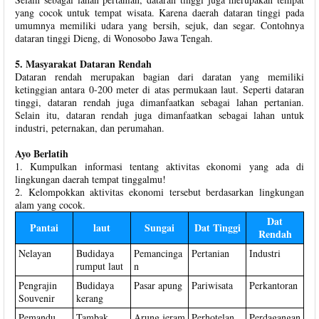
yang cocok untuk tempat wisata. Karena daerah dataran tinggi pada
umumnya memiliki udara yang bersih, sejuk, dan segar. Contohnya
dataran tinggi Dieng, di Wonosobo Jawa Tengah.
5. Masyarakat Dataran Rendah
Dataran rendah merupakan bagian dari daratan yang memiliki
ketinggian antara 0-200 meter di atas permukaan laut. Seperti dataran
tinggi, dataran rendah juga dimanfaatkan sebagai lahan pertanian.
Selain itu, dataran rendah juga dimanfaatkan sebagai lahan untuk
industri, peternakan, dan perumahan.
Ayo Berlatih
1. Kumpulkan informasi tentang aktivitas ekonomi yang ada di
lingkungan daerah tempat tinggalmu!
2. Kelompokkan aktivitas ekonomi tersebut berdasarkan lingkungan
alam yang cocok.
Dat
Pantai
laut
Sungai
Dat Tinggi
Rendah
Nelayan
Budidaya
Pemancinga
Pertanian
Industri
rumput laut
n
Pengrajin
Budidaya
Pasar apung
Pariwisata
Perkantoran
Souvenir
kerang
Pemandu
Tambak
Arung jeram
Perhotelan
Perdagangan