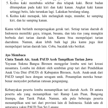
Kedua kaki membuka selebar dua telapak kaki. Berat badan
ditumpukan pada kaki kiri dan kaki kanan. Angkat kaki kanan
setinggi betis, lalu turunkan lagi. Lakukan berulang-ulang.
Kedua kaki menapak, lalu melangkah maju, mundur, ke samping
kiri, dan ke samping kanan.
Kamu telah berlatih memperagakan gerak tari. Setiap tarian daerah di
Indonesia memiliki gaya, iringan, busana, dan tata rias yang mungkin
berbeda dari tarian daerah lain. Kamu bisa mempelajari tarian
daerahmu. Namun, akan lebih baik lagi jika kamu juga ikut
mempelajari tarian daerah lain. Coba, bacalah teks berikut.
Ayo Membaca
Cinta Tanah Air, Anak PAUD Aceh Tampilkan Tarian Jawa
Yayasan Sukma Bangsa Bireuen menggelar lomba seni tari kreasi
nusantara. Lomba ini diikuti oleh sembilan grup tari dari Pendidikan
Anak Usia Dini (PAUD) di Kabupaten Bireuen, Aceh. Anak-anak dari
PAUD tampil lucu dengan seragam unik. Penampilan mereka benar-
benar menyedot perhatian ratusan pengunjung.
Kebanyakan peserta lomba menampilkan tari daerah Aceh. Di antara
peserta ada yang menampilkan tari Ranup Lam Puan, Bungong
Jeumpa, dan Tarek Pukat. Namun, ada pula beberapa peserta
menampilkan seni tari dari provinsi lain di Indonesia. Salah satu di
antaranya yakni PAUD Tun Sri Lanang.