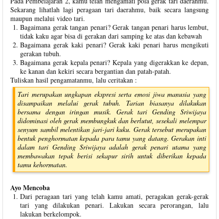
Pada Pembelajaran 2, kamu telah mengamati pola gerak tari daerahmu.
Sekarang lihatlah lagi peragaan tari daerahmu, baik secara langsung
maupun melalui video tari.
Bagaimana gerak tangan penari? Gerak tangan penari harus lembut,
tidak kaku agar bisa di gerakan dari samping ke atas dan kebawah
Bagaimana gerak kaki penari? Gerak kaki penari harus mengikuti
gerakan tubuh.
Bagaimana gerak kepala penari? Kepala yang digerakkan ke depan,
ke kanan dan kekiri secara bergantian dan patah-patah.
Tuliskan hasil pengamatanmu, lalu ceritakan :
Tari merupakan ungkapan ekspresi serta emosi jiwa manusia yang
disampaikan melalui gerak tubuh. Tarian biasanya dilakukan
bersama dengan iringan musik. Gerak tari Gending Sriwijaya
didominasi oleh gerak membungkuk dan berlutut, sesekali melempar
senyum sambil melentikan jari-jari kuku. Gerak tersebut merupakan
bentuk penghormatan kepada para tamu yang datang. Gerakan inti
dalam tari Gending Sriwijaya adalah gerak penari utama yang
membawakan tepak berisi sekapur sirih untuk diberikan kepada
tamu kehormatan.
Ayo Mencoba
Dari peragaan tari yang telah kamu amati, peragakan gerak-gerak
tari yang dilakukan penari. Lakukan secara perorangan, lalu
lakukan berkelompok.