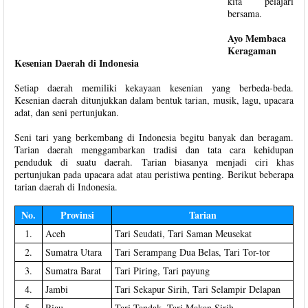
kita pelajari
bersama.
Ayo Membaca
Keragaman
Kesenian Daerah di Indonesia
Setiap daerah memiliki kekayaan kesenian yang berbeda-beda.
Kesenian daerah ditunjukkan dalam bentuk tarian, musik, lagu, upacara
adat, dan seni pertunjukan.
Seni tari yang berkembang di Indonesia begitu banyak dan beragam.
Tarian daerah menggambarkan tradisi dan tata cara kehidupan
penduduk di suatu daerah. Tarian biasanya menjadi ciri khas
pertunjukan pada upacara adat atau peristiwa penting. Berikut beberapa
tarian daerah di Indonesia.
No.
Provinsi
Tarian
1.
Aceh
Tari Seudati, Tari Saman Meusekat
2.
Sumatra Utara
Tari Serampang Dua Belas, Tari Tor-tor
3.
Sumatra Barat
Tari Piring, Tari payung
4.
Jambi
Tari Sekapur Sirih, Tari Selampir Delapan
5.
Riau
Tari Tandak, Tari Makan Sirih