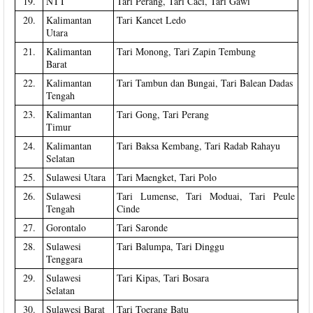
19.
NTT
Tari Perang, Tari Caci, Tari Gawi
20.
Kalimantan
Tari Kancet Ledo
Utara
21.
Kalimantan
Tari Monong, Tari Zapin Tembung
Barat
22.
Kalimantan
Tari Tambun dan Bungai, Tari Balean Dadas
Tengah
23.
Kalimantan
Tari Gong, Tari Perang
Timur
24.
Kalimantan
Tari Baksa Kembang, Tari Radab Rahayu
Selatan
25.
Sulawesi Utara
Tari Maengket, Tari Polo
26.
Sulawesi
Tari Lumense, Tari Moduai, Tari Peule
Tengah
Cinde
27.
Gorontalo
Tari Saronde
28.
Sulawesi
Tari Balumpa, Tari Dinggu
Tenggara
29.
Sulawesi
Tari Kipas, Tari Bosara
Selatan
30.
Sulawesi Barat
Tari Toerang Batu