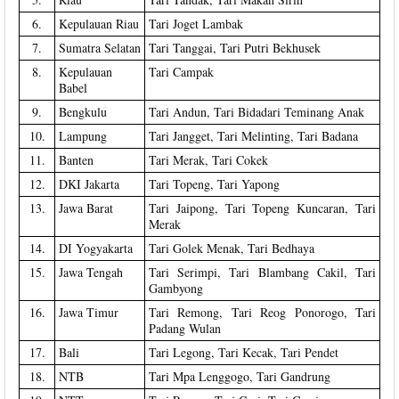
6.
Kepulauan Riau
Tari Joget Lambak
7.
Sumatra Selatan
Tari Tanggai, Tari Putri Bekhusek
8.
Kepulauan
Tari Campak
Babel
9.
Bengkulu
Tari Andun, Tari Bidadari Teminang Anak
10.
Lampung
Tari Jangget, Tari Melinting, Tari Badana
11.
Banten
Tari Merak, Tari Cokek
12.
DKI Jakarta
Tari Topeng, Tari Yapong
13.
Jawa Barat
Tari Jaipong, Tari Topeng Kuncaran, Tari
Merak
14.
DI Yogyakarta
Tari Golek Menak, Tari Bedhaya
15.
Jawa Tengah
Tari Serimpi, Tari Blambang Cakil, Tari
Gambyong
16.
Jawa Timur
Tari Remong, Tari Reog Ponorogo, Tari
Padang Wulan
17.
Bali
Tari Legong, Tari Kecak, Tari Pendet
18.
NTB
Tari Mpa Lenggogo, Tari Gandrung