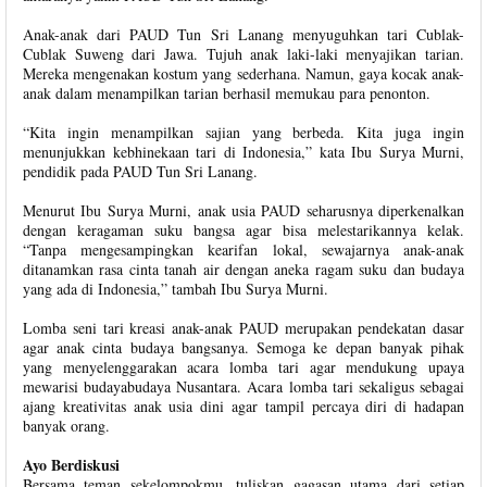
Anak-anak dari PAUD Tun Sri Lanang menyuguhkan tari Cublak-
Cublak Suweng dari Jawa. Tujuh anak laki-laki menyajikan tarian.
Mereka mengenakan kostum yang sederhana. Namun, gaya kocak anak-
anak dalam menampilkan tarian berhasil memukau para penonton.
“Kita ingin menampilkan sajian yang berbeda. Kita juga ingin
menunjukkan kebhinekaan tari di Indonesia,” kata Ibu Surya Murni,
pendidik pada PAUD Tun Sri Lanang.
Menurut Ibu Surya Murni, anak usia PAUD seharusnya diperkenalkan
dengan keragaman suku bangsa agar bisa melestarikannya kelak.
“Tanpa mengesampingkan kearifan lokal, sewajarnya anak-anak
ditanamkan rasa cinta tanah air dengan aneka ragam suku dan budaya
yang ada di Indonesia,” tambah Ibu Surya Murni.
Lomba seni tari kreasi anak-anak PAUD merupakan pendekatan dasar
agar anak cinta budaya bangsanya. Semoga ke depan banyak pihak
yang menyelenggarakan acara lomba tari agar mendukung upaya
mewarisi budayabudaya Nusantara. Acara lomba tari sekaligus sebagai
ajang kreativitas anak usia dini agar tampil percaya diri di hadapan
banyak orang.
Ayo Berdiskusi
Bersama teman sekelompokmu, tuliskan gagasan utama dari setiap