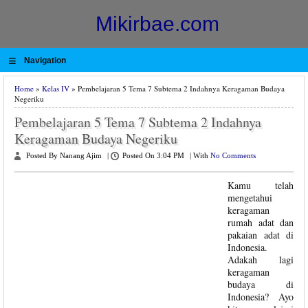
Mikirbae.com
≡
Navigation
Home
»
Kelas IV
» Pembelajaran 5 Tema 7 Subtema 2 Indahnya Keragaman Budaya
Negeriku
Pembelajaran 5 Tema 7 Subtema 2 Indahnya
Keragaman Budaya Negeriku
Posted By Nanang Ajim
|
Posted On 3:04 PM
|
With
No Comments
Kamu telah
mengetahui
keragaman
rumah adat dan
pakaian adat di
Indonesia.
Adakah lagi
keragaman
budaya di
Indonesia? Ayo