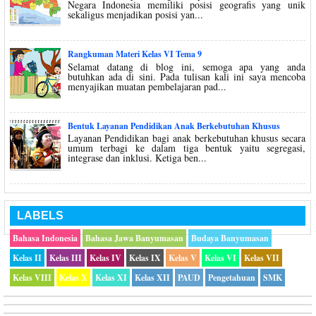
Negara Indonesia memiliki posisi geografis yang unik
sekaligus menjadikan posisi yan...
Rangkuman Materi Kelas VI Tema 9
Selamat datang di blog ini, semoga apa yang anda
butuhkan ada di sini. Pada tulisan kali ini saya mencoba
menyajikan muatan pembelajaran pad...
Bentuk Layanan Pendidikan Anak Berkebutuhan Khusus
Layanan Pendidikan bagi anak berkebutuhan khusus secara
umum terbagi ke dalam tiga bentuk yaitu segregasi,
integrase dan inklusi. Ketiga ben...
LABELS
Bahasa Indonesia
Bahasa Jawa Banyumasan
Budaya Banyumasan
Kelas II
Kelas III
Kelas IV
Kelas IX
Kelas V
Kelas VI
Kelas VII
Kelas VIII
Kelas X
Kelas XI
Kelas XII
PAUD
Pengetahuan
SMK