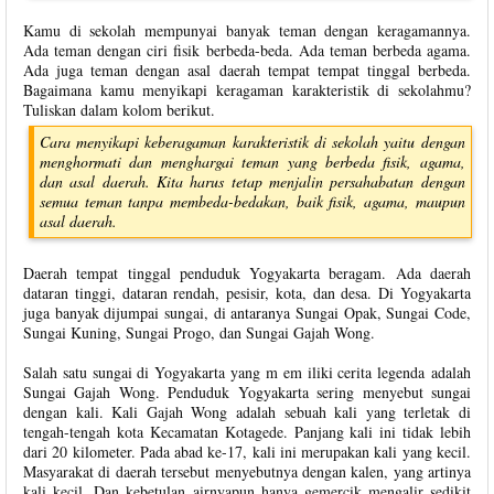
Kamu di sekolah mempunyai banyak teman dengan keragamannya.
Ada teman dengan ciri fisik berbeda-beda. Ada teman berbeda agama.
Ada juga teman dengan asal daerah tempat tempat tinggal berbeda.
Bagaimana kamu menyikapi keragaman karakteristik di sekolahmu?
Tuliskan dalam kolom berikut.
Cara menyikapi keberagaman karakteristik di sekolah yaitu dengan
menghormati dan menghargai teman yang berbeda fisik, agama,
dan asal daerah. Kita harus tetap menjalin persahabatan dengan
semua teman tanpa membeda-bedakan, baik fisik, agama, maupun
asal daerah.
Daerah tempat tinggal penduduk Yogyakarta beragam. Ada daerah
dataran tinggi, dataran rendah, pesisir, kota, dan desa. Di Yogyakarta
juga banyak dijumpai sungai, di antaranya Sungai Opak, Sungai Code,
Sungai Kuning, Sungai Progo, dan Sungai Gajah Wong.
Salah satu sungai di Yogyakarta yang m em iliki cerita legenda adalah
Sungai Gajah Wong. Penduduk Yogyakarta sering menyebut sungai
dengan kali. Kali Gajah Wong adalah sebuah kali yang terletak di
tengah-tengah kota Kecamatan Kotagede. Panjang kali ini tidak lebih
dari 20 kilometer. Pada abad ke-17, kali ini merupakan kali yang kecil.
Masyarakat di daerah tersebut menyebutnya dengan kalen, yang artinya
kali kecil. Dan kebetulan airnyapun hanya gemercik mengalir sedikit