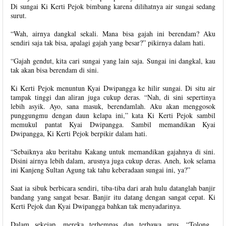
Di sungai Ki Kerti Pejok bimbang karena dilihatnya air sungai sedang
surut.
“Wah, airnya dangkal sekali. Mana bisa gajah ini berendam? Aku
sendiri saja tak bisa, apalagi gajah yang besar?” pikirnya dalam hati.
“Gajah gendut, kita cari sungai yang lain saja. Sungai ini dangkal, kau
tak akan bisa berendam di sini.
Ki Kerti Pejok menuntun Kyai Dwipangga ke hilir sungai. Di situ air
tampak tinggi dan aliran juga cukup deras. “Nah, di sini sepertinya
lebih asyik. Ayo, sana masuk, berendamlah. Aku akan menggosok
punggungmu dengan daun kelapa ini,” kata Ki Kerti Pejok sambil
memukul pantat Kyai Dwipangga. Sambil memandikan Kyai
Dwipangga, Ki Kerti Pejok berpikir dalam hati.
“Sebaiknya aku beritahu Kakang untuk memandikan gajahnya di sini.
Disini airnya lebih dalam, arusnya juga cukup deras. Aneh, kok selama
ini Kanjeng Sultan Agung tak tahu keberadaan sungai ini, ya?”
Saat ia sibuk berbicara sendiri, tiba-tiba dari arah hulu datanglah banjir
bandang yang sangat besar. Banjir itu datang dengan sangat cepat. Ki
Kerti Pejok dan Kyai Dwipangga bahkan tak menyadarinya.
Dalam sekejap, mereka terhempas dan terbawa arus. “Tolong...