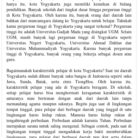
hanya itu, kota Yogyakarta juga memiliki keunikan di bidang
pendidikan. Banyak sekolah dari tingkat dasar hingga perguruan tinggi
di Kota Yogyakarta. Oleh karena itu, banyak orang dari daerah lain
bahkan dari mancanegara datang ke Yogyakarta untuk belajar. Tahukah
kamu perguruan tinggi di Yogyakarta yang sangat terkenal? Perguruan
tinggi itu adalah Universitas Gadjah Mada yang disingkat UGM. Selain
UGM, masih banyak lagi perguruan tinggi di Yogyakarta seperti
Universitas Negeri Yogyakarta, Universitas Ahmad Dahlan dan
Universitas Muhammadiyah Yogyakarta. Karena banyak perguruan
tinggi di Yogyakarta, banyak orang yang bekerja sebagai dosen atau
guru.
Bagaimanakah karakteristik pelajar di kota Yogyakarta? Saat ini daerah
Yogyakarta sudah dihuni banyak suku bangsa di Indonesia seperti suku
Jawa, Sunda, Batak, serta etnis TiongHoa. Oleh karena itu,
karakteristik pelajar yang ada di Yogyakarta beragam. Di sekolah,
setiap pelajar harus bisa menghormati keragaman karakteristik di
antaranya mau berteman dengan anak dari daerah lain tanpa
memandang agama maupun sukunya. Begitu juga saat di lingkungan
tempat tinggal, para pelajar dari berbagai daerah yang tinggal di satu
lingkungan harus hidup rukun. Manusia harus hidup rukun di
tengahtengah perbedaan. Perbedaan adalah karunia Tuhan. Perbedaan
merupakan sarana untuk saling mengenal. Sebagai contoh, pada saat di
lingkungan tempat tinggal mengadakan kerja bakti membersihkan
lingkungan, para pelajar dari berbagai daerah pun ikut serta dalam