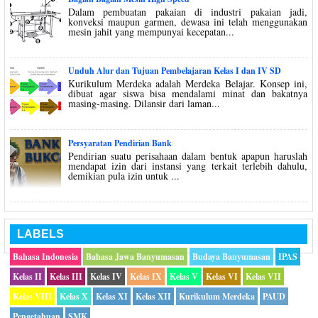
Dalam pembuatan pakaian di industri pakaian jadi,
konveksi maupun garmen, dewasa ini telah menggunakan
mesin jahit yang mempunyai kecepatan...
Unduh Alur dan Tujuan Pembelajaran Kelas I dan IV SD
Kurikulum Merdeka adalah Merdeka Belajar. Konsep ini,
dibuat agar siswa bisa mendalami minat dan bakatnya
masing-masing. Dilansir dari laman...
Persyaratan Pendirian Bank
Pendirian suatu perisahaan dalam bentuk apapun haruslah
mendapat izin dari instansi yang terkait terlebih dahulu,
demikian pula izin untuk ...
LABELS
Bahasa Indonesia
Bahasa Jawa Banyumasan
Budaya Banyumasan
IPAS
Kelas II
Kelas III
Kelas IV
Kelas IX
Kelas V
Kelas VI
Kelas VII
Kelas VIII
Kelas X
Kelas XI
Kelas XII
Kurikulum Merdeka
PAUD
Pengetahuan
SMK