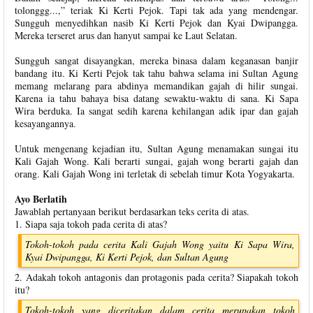
tolonggg...,” teriak Ki Kerti Pejok. Tapi tak ada yang mendengar.
Sungguh menyedihkan nasib Ki Kerti Pejok dan Kyai Dwipangga.
Mereka terseret arus dan hanyut sampai ke Laut Selatan.
Sungguh sangat disayangkan, mereka binasa dalam keganasan banjir
bandang itu. Ki Kerti Pejok tak tahu bahwa selama ini Sultan Agung
memang melarang para abdinya memandikan gajah di hilir sungai.
Karena ia tahu bahaya bisa datang sewaktu-waktu di sana. Ki Sapa
Wira berduka. Ia sangat sedih karena kehilangan adik ipar dan gajah
kesayangannya.
Untuk mengenang kejadian itu, Sultan Agung menamakan sungai itu
Kali Gajah Wong. Kali berarti sungai, gajah wong berarti gajah dan
orang. Kali Gajah Wong ini terletak di sebelah timur Kota Yogyakarta.
Ayo Berlatih
Jawablah pertanyaan berikut berdasarkan teks cerita di atas.
1. Siapa saja tokoh pada cerita di atas?
Tokoh-tokoh pada cerita Kali Gajah Wong yaitu Ki Sapa Wira,
Kyai Dwipangga, Ki Kerti Pejok, dan Sultan Agung
2. Adakah tokoh antagonis dan protagonis pada cerita? Siapakah tokoh
itu?
Tokoh-tokoh yang diceritakan dalam cerita merupakan tokoh