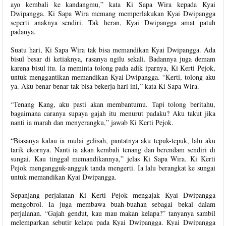
ayo kembali ke kandangmu,” kata Ki Sapa Wira kepada Kyai
Dwipangga. Ki Sapa Wira memang memperlakukan Kyai Dwipangga
seperti anaknya sendiri. Tak heran, Kyai Dwipangga amat patuh
padanya.
Suatu hari, Ki Sapa Wira tak bisa memandikan Kyai Dwipangga. Ada
bisul besar di ketiaknya, rasanya ngilu sekali. Badannya juga demam
karena bisul itu. Ia meminta tolong pada adik iparnya, Ki Kerti Pejok,
untuk menggantikan memandikan Kyai Dwipangga. “Kerti, tolong aku
ya. Aku benar-benar tak bisa bekerja hari ini,” kata Ki Sapa Wira.
“Tenang Kang, aku pasti akan membantumu. Tapi tolong beritahu,
bagaimana caranya supaya gajah itu menurut padaku? Aku takut jika
nanti ia marah dan menyerangku,” jawab Ki Kerti Pejok.
“Biasanya kalau ia mulai gelisah, pantatnya aku tepuk-tepuk, lalu aku
tarik ekornya. Nanti ia akan kembali tenang dan berendam sendiri di
sungai. Kau tinggal memandikannya,” jelas Ki Sapa Wira. Ki Kerti
Pejok mengangguk-angguk tanda mengerti. Ia lalu berangkat ke sungai
untuk memandikan Kyai Dwipangga.
Sepanjang perjalanan Ki Kerti Pejok mengajak Kyai Dwipangga
mengobrol. Ia juga membawa buah-buahan sebagai bekal dalam
perjalanan. “Gajah gendut, kau mau makan kelapa?” tanyanya sambil
melemparkan sebutir kelapa pada Kyai Dwipangga. Kyai Dwipangga