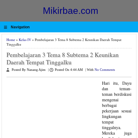
Mikirbae.com
≡
Navigation
Home
»
Kelas IV
» Pembelajaran 3 Tema 8 Subtema 2 Keunikan Daerah Tempat
Tinggalku
Pembelajaran 3 Tema 8 Subtema 2 Keunikan
Daerah Tempat Tinggalku
Posted By Nanang Ajim
|
Posted On 4:44 AM
|
With
No Comments
Hari itu, Dayu
dan teman-
teman berdiskusi
mengenai
berbagai
pekerjaan sesuai
lingkungan
tempat
tinggalnya.
Mereka juga