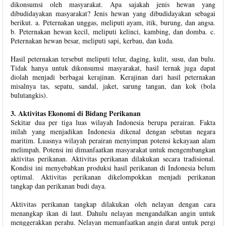
dikonsumsi oleh masyarakat. Apa sajakah jenis hewan yang
dibudidayakan masyarakat? Jenis hewan yang dibudidayakan sebagai
berikut. a. Peternakan unggas, meliputi ayam, itik, burung, dan angsa.
b. Peternakan hewan kecil, meliputi kelinci, kambing, dan domba. c.
Peternakan hewan besar, meliputi sapi, kerbau, dan kuda.
Hasil peternakan tersebut meliputi telur, daging, kulit, susu, dan bulu.
Tidak hanya untuk dikonsumsi masyarakat, hasil ternak juga dapat
diolah menjadi berbagai kerajinan. Kerajinan dari hasil peternakan
misalnya tas, sepatu, sandal, jaket, sarung tangan, dan kok (bola
bulutangkis).
3. Aktivitas Ekonomi di Bidang Perikanan
Sekitar dua per tiga luas wilayah Indonesia berupa perairan. Fakta
inilah yang menjadikan Indonesia dikenal dengan sebutan negara
maritim. Luasnya wilayah perairan menyimpan potensi kekayaan alam
melimpah. Potensi ini dimanfaatkan masyarakat untuk mengembangkan
aktivitas perikanan. Aktivitas perikanan dilakukan secara tradisional.
Kondisi ini menyebabkan produksi hasil perikanan di Indonesia belum
optimal. Aktivitas perikanan dikelompokkan menjadi perikanan
tangkap dan perikanan budi daya.
Aktivitas perikanan tangkap dilakukan oleh nelayan dengan cara
menangkap ikan di laut. Dahulu nelayan mengandalkan angin untuk
menggerakkan perahu. Nelayan memanfaatkan angin darat untuk pergi