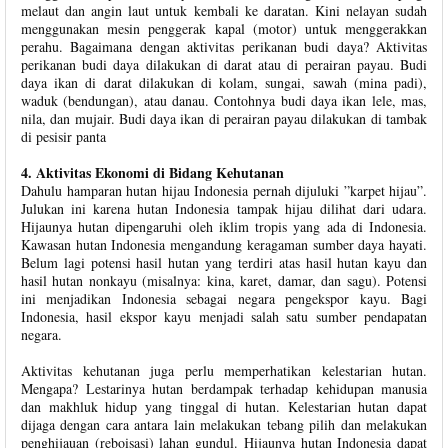
melaut dan angin laut untuk kembali ke daratan. Kini nelayan sudah
menggunakan mesin penggerak kapal (motor) untuk menggerakkan
perahu. Bagaimana dengan aktivitas perikanan budi daya? Aktivitas
perikanan budi daya dilakukan di darat atau di perairan payau. Budi
daya ikan di darat dilakukan di kolam, sungai, sawah (mina padi),
waduk (bendungan), atau danau. Contohnya budi daya ikan lele, mas,
nila, dan mujair. Budi daya ikan di perairan payau dilakukan di tambak
di pesisir panta
4. Aktivitas Ekonomi di Bidang Kehutanan
Dahulu hamparan hutan hijau Indonesia pernah dijuluki ”karpet hijau”.
Julukan ini karena hutan Indonesia tampak hijau dilihat dari udara.
Hijaunya hutan dipengaruhi oleh iklim tropis yang ada di Indonesia.
Kawasan hutan Indonesia mengandung keragaman sumber daya hayati.
Belum lagi potensi hasil hutan yang terdiri atas hasil hutan kayu dan
hasil hutan nonkayu (misalnya: kina, karet, damar, dan sagu). Potensi
ini menjadikan Indonesia sebagai negara pengekspor kayu. Bagi
Indonesia, hasil ekspor kayu menjadi salah satu sumber pendapatan
negara.
Aktivitas kehutanan juga perlu memperhatikan kelestarian hutan.
Mengapa? Lestarinya hutan berdampak terhadap kehidupan manusia
dan makhluk hidup yang tinggal di hutan. Kelestarian hutan dapat
dijaga dengan cara antara lain melakukan tebang pilih dan melakukan
penghijauan (reboisasi) lahan gundul. Hijaunya hutan Indonesia dapat