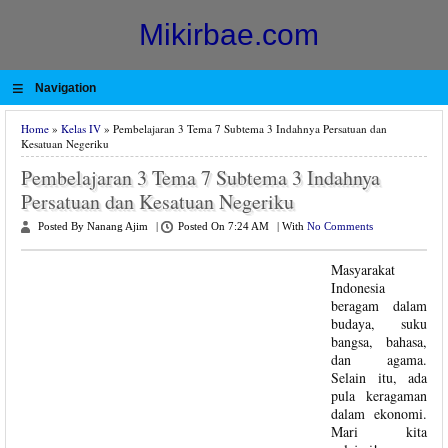
Mikirbae.com
≡
Navigation
Home
»
Kelas IV
» Pembelajaran 3 Tema 7 Subtema 3 Indahnya Persatuan dan
Kesatuan Negeriku
Pembelajaran 3 Tema 7 Subtema 3 Indahnya
Persatuan dan Kesatuan Negeriku
Posted By Nanang Ajim
|
Posted On 7:24 AM
|
With
No Comments
Masyarakat
Indonesia
beragam dalam
budaya, suku
bangsa, bahasa,
dan agama.
Selain itu, ada
pula keragaman
dalam ekonomi.
Mari kita