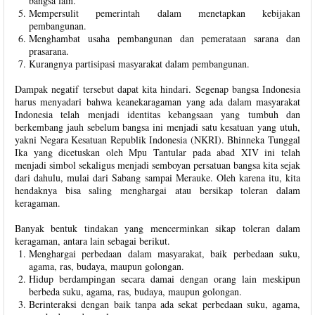
bangsa lain.
Mempersulit pemerintah dalam menetapkan kebijakan
pembangunan.
Menghambat usaha pembangunan dan pemerataan sarana dan
prasarana.
Kurangnya partisipasi masyarakat dalam pembangunan.
Dampak negatif tersebut dapat kita hindari. Segenap bangsa Indonesia
harus menyadari bahwa keanekaragaman yang ada dalam masyarakat
Indonesia telah menjadi identitas kebangsaan yang tumbuh dan
berkembang jauh sebelum bangsa ini menjadi satu kesatuan yang utuh,
yakni Negara Kesatuan Republik Indonesia (NKRI). Bhinneka Tunggal
Ika yang dicetuskan oleh Mpu Tantular pada abad XIV ini telah
menjadi simbol sekaligus menjadi semboyan persatuan bangsa kita sejak
dari dahulu, mulai dari Sabang sampai Merauke. Oleh karena itu, kita
hendaknya bisa saling menghargai atau bersikap toleran dalam
keragaman.
Banyak bentuk tindakan yang mencerminkan sikap toleran dalam
keragaman, antara lain sebagai berikut.
Menghargai perbedaan dalam masyarakat, baik perbedaan suku,
agama, ras, budaya, maupun golongan.
Hidup berdampingan secara damai dengan orang lain meskipun
berbeda suku, agama, ras, budaya, maupun golongan.
Berinteraksi dengan baik tanpa ada sekat perbedaan suku, agama,