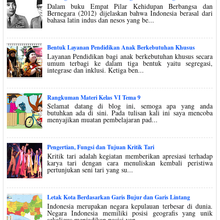
Dalam buku Empat Pilar Kehidupan Berbangsa dan
Bernegara (2012) dijelaskan bahwa Indonesia berasal dari
bahasa latin indus dan nesos yang be...
Bentuk Layanan Pendidikan Anak Berkebutuhan Khusus
Layanan Pendidikan bagi anak berkebutuhan khusus secara
umum terbagi ke dalam tiga bentuk yaitu segregasi,
integrase dan inklusi. Ketiga ben...
Rangkuman Materi Kelas VI Tema 9
Selamat datang di blog ini, semoga apa yang anda
butuhkan ada di sini. Pada tulisan kali ini saya mencoba
menyajikan muatan pembelajaran pad...
Pengertian, Fungsi dan Tujuan Kritik Tari
Kritik tari adalah kegiatan memberikan apresiasi terhadap
karya tari dengan cara menuliskan kembali peristiwa
pertunjukan seni tari yang su...
Letak Kota Berdasarkan Garis Bujur dan Garis Lintang
Indonesia merupakan negara kepulauan terbesar di dunia.
Negara Indonesia memiliki posisi geografis yang unik
sekaligus menjadikan posisi yan...