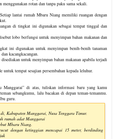
n menggunakan rotan dan tanpa paku sama sekali.
i. Setiap lantai rumah Mbaru Niang memiliki ruangan dengan
kut.
uangan di tingkat ini digunakan sebagai tempat tinggal dan
disebut lobo berfungsi untuk menyimpan bahan makanan dan
ingkat ini digunakan untuk menyimpan benih-benih tanaman
i, dan kacangkacangan.
e disediakan untuk menyimpan bahan makanan apabila terjadi
e untuk tempat sesajian persembahan kepada leluhur.
 Manggarai” di atas, tuliskan informasi baru yang kamu
a teman sebangkumu, lalu bacakan di depan teman-temanmu.
Ibu guru.
 di, Kabupaten Manggarai, Nusa Tenggara Timur.
uh rumah adat Manggarai
ebut Mbaru Niang.
cut dengan ketinggian mencapai 15 meter, berdinding
juk