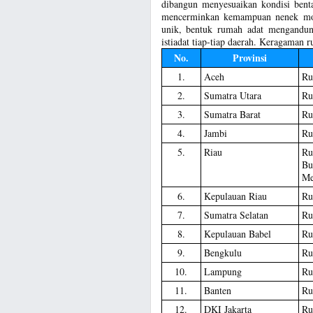
dibangun menyesuaikan kondisi bent
mencerminkan kemampuan nenek moya
unik, bentuk rumah adat mengandung
istiadat tiap-tiap daerah. Keragaman r
No.
Provinsi
1.
Aceh
Ru
2.
Sumatra Utara
Ru
3.
Sumatra Barat
Ru
4.
Jambi
Ru
5.
Riau
Ru
Bu
Me
6.
Kepulauan Riau
Ru
7.
Sumatra Selatan
Ru
8.
Kepulauan Babel
Ru
9.
Bengkulu
Ru
10.
Lampung
Ru
11.
Banten
Ru
12.
DKI Jakarta
Ru