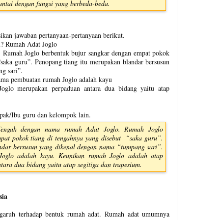
antai dengan fungsi yang berbeda-beda.
kan jawaban pertanyaan-pertanyaan berikut.
u? Rumah Adat Joglo
? Rumah Joglo berbentuk bujur sangkar dengan empat pokok
“saka guru”. Penopang tiang itu merupakan blandar bersusun
g sari”.
ma pembuatan rumah Joglo adalah kayu
oglo merupakan perpaduan antara dua bidang yaitu atap
apak/Ibu guru dan kelompok lain.
 Tengah dengan nama rumah Adat Joglo. Rumah Joglo
mpat pokok tiang di tengahnya yang disebut “saka guru”.
ndar bersusun yang dikenal dengan nama “tumpang sari”.
oglo adalah kayu. Keunikan rumah Joglo adalah atap
ra dua bidang yaitu atap segitiga dan trapesium.
sia
ngaruh terhadap bentuk rumah adat. Rumah adat umumnya