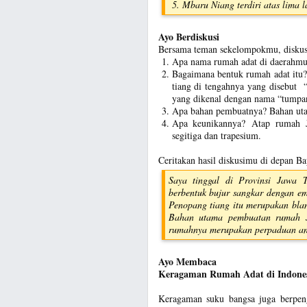
Mbaru Niang terdiri atas lima l
Ayo Berdiskusi
Bersama teman sekelompokmu, diskusi
Apa nama rumah adat di daerahm
Bagaimana bentuk rumah adat itu
tiang di tengahnya yang disebut 
yang dikenal dengan nama “tumpan
Apa bahan pembuatnya? Bahan uta
Apa keunikannya? Atap rumah J
segitiga dan trapesium.
Ceritakan hasil diskusimu di depan B
Saya tinggal di Provinsi Jawa
berbentuk bujur sangkar dengan e
Penopang tiang itu merupakan bla
Bahan utama pembuatan rumah J
rumahnya merupakan perpaduan anta
Ayo Membaca
Keragaman Rumah Adat di Indone
Keragaman suku bangsa juga berpe