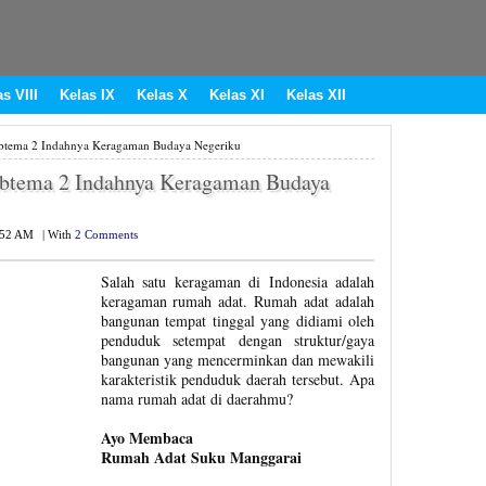
s VIII
Kelas IX
Kelas X
Kelas XI
Kelas XII
btema 2 Indahnya Keragaman Budaya Negeriku
ubtema 2 Indahnya Keragaman Budaya
:52 AM
|
With
2 Comments
Salah satu keragaman di Indonesia adalah
keragaman rumah adat. Rumah adat adalah
bangunan tempat tinggal yang didiami oleh
penduduk setempat dengan struktur/gaya
bangunan yang mencerminkan dan mewakili
karakteristik penduduk daerah tersebut. Apa
nama rumah adat di daerahmu?
Ayo Membaca
Rumah Adat Suku Manggarai