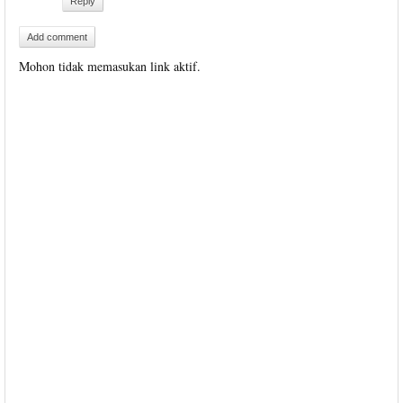
Reply
Add comment
Mohon tidak memasukan link aktif.