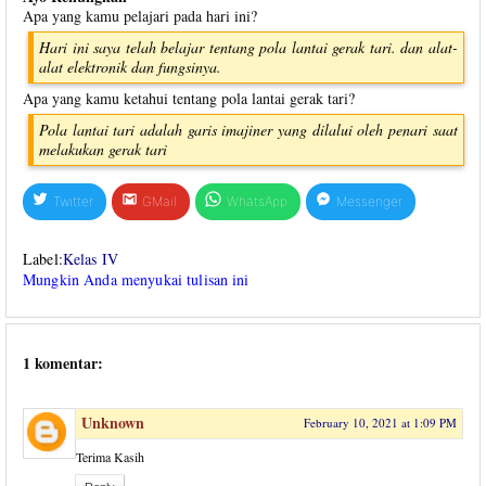
Apa yang kamu pelajari pada hari ini?
Hari ini saya telah belajar tentang pola lantai gerak tari. dan alat-
alat elektronik dan fungsinya.
Apa yang kamu ketahui tentang pola lantai gerak tari?
Pola lantai tari adalah garis imajiner yang dilalui oleh penari saat
melakukan gerak tari
Twitter
GMail
WhatsApp
Messenger
Label:
Kelas IV
Mungkin Anda menyukai tulisan ini
1 komentar:
Unknown
February 10, 2021 at 1:09 PM
Terima Kasih