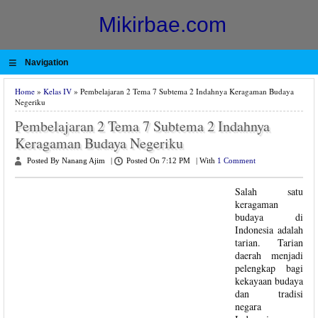
Mikirbae.com
≡
Navigation
Home
»
Kelas IV
» Pembelajaran 2 Tema 7 Subtema 2 Indahnya Keragaman Budaya
Negeriku
Pembelajaran 2 Tema 7 Subtema 2 Indahnya
Keragaman Budaya Negeriku
Posted By Nanang Ajim
|
Posted On 7:12 PM
|
With
1 Comment
Salah satu
keragaman
budaya di
Indonesia adalah
tarian. Tarian
daerah menjadi
pelengkap bagi
kekayaan budaya
dan tradisi
negara