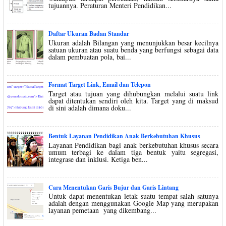
tujuannya. Peraturan Menteri Pendidikan...
Daftar Ukuran Badan Standar
Ukuran adalah Bilangan yang menunjukkan besar kecilnya
satuan ukuran atau suatu benda yang berfungsi sebagai data
dalam pembuatan pola, bai...
Format Target Link, Email dan Telepon
Target atau tujuan yang dihubungkan melalui suatu link
dapat ditentukan sendiri oleh kita. Target yang di maksud
di sini adalah dimana doku...
Bentuk Layanan Pendidikan Anak Berkebutuhan Khusus
Layanan Pendidikan bagi anak berkebutuhan khusus secara
umum terbagi ke dalam tiga bentuk yaitu segregasi,
integrase dan inklusi. Ketiga ben...
Cara Menentukan Garis Bujur dan Garis Lintang
Untuk dapat menentukan letak suatu tempat salah satunya
adalah dengan menggunakan Google Map yang merupakan
layanan pemetaan yang dikembang...