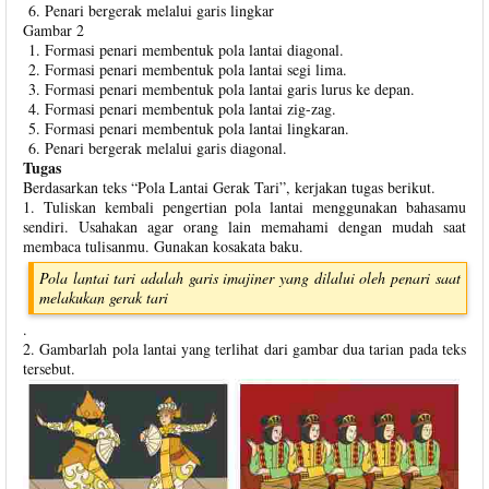
Penari bergerak melalui garis lingkar
Gambar 2
Formasi penari membentuk pola lantai diagonal.
Formasi penari membentuk pola lantai segi lima.
Formasi penari membentuk pola lantai garis lurus ke depan.
Formasi penari membentuk pola lantai zig-zag.
Formasi penari membentuk pola lantai lingkaran.
Penari bergerak melalui garis diagonal.
Tugas
Berdasarkan teks “Pola Lantai Gerak Tari”, kerjakan tugas berikut.
1. Tuliskan kembali pengertian pola lantai menggunakan bahasamu
sendiri. Usahakan agar orang lain memahami dengan mudah saat
membaca tulisanmu. Gunakan kosakata baku.
Pola lantai tari adalah garis imajiner yang dilalui oleh penari saat
melakukan gerak tari
.
2. Gambarlah pola lantai yang terlihat dari gambar dua tarian pada teks
tersebut.