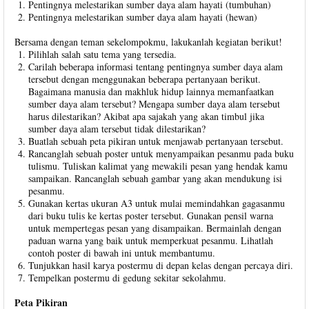
Pentingnya melestarikan sumber daya alam hayati (tumbuhan)
Pentingnya melestarikan sumber daya alam hayati (hewan)
Bersama dengan teman sekelompokmu, lakukanlah kegiatan berikut!
Pilihlah salah satu tema yang tersedia.
Carilah beberapa informasi tentang pentingnya sumber daya alam
tersebut dengan menggunakan beberapa pertanyaan berikut.
Bagaimana manusia dan makhluk hidup lainnya memanfaatkan
sumber daya alam tersebut? Mengapa sumber daya alam tersebut
harus dilestarikan? Akibat apa sajakah yang akan timbul jika
sumber daya alam tersebut tidak dilestarikan?
Buatlah sebuah peta pikiran untuk menjawab pertanyaan tersebut.
Rancanglah sebuah poster untuk menyampaikan pesanmu pada buku
tulismu. Tuliskan kalimat yang mewakili pesan yang hendak kamu
sampaikan. Rancanglah sebuah gambar yang akan mendukung isi
pesanmu.
Gunakan kertas ukuran A3 untuk mulai memindahkan gagasanmu
dari buku tulis ke kertas poster tersebut. Gunakan pensil warna
untuk mempertegas pesan yang disampaikan. Bermainlah dengan
paduan warna yang baik untuk memperkuat pesanmu. Lihatlah
contoh poster di bawah ini untuk membantumu.
Tunjukkan hasil karya postermu di depan kelas dengan percaya diri.
Tempelkan postermu di gedung sekitar sekolahmu.
Peta Pikiran