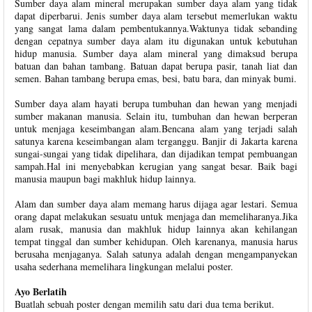
Sumber daya alam mineral merupakan sumber daya alam yang tidak
dapat diperbarui. Jenis sumber daya alam tersebut memerlukan waktu
yang sangat lama dalam pembentukannya.Waktunya tidak sebanding
dengan cepatnya sumber daya alam itu digunakan untuk kebutuhan
hidup manusia. Sumber daya alam mineral yang dimaksud berupa
batuan dan bahan tambang. Batuan dapat berupa pasir, tanah liat dan
semen. Bahan tambang berupa emas, besi, batu bara, dan minyak bumi.
Sumber daya alam hayati berupa tumbuhan dan hewan yang menjadi
sumber makanan manusia. Selain itu, tumbuhan dan hewan berperan
untuk menjaga keseimbangan alam.Bencana alam yang terjadi salah
satunya karena keseimbangan alam terganggu. Banjir di Jakarta karena
sungai-sungai yang tidak dipelihara, dan dijadikan tempat pembuangan
sampah.Hal ini menyebabkan kerugian yang sangat besar. Baik bagi
manusia maupun bagi makhluk hidup lainnya.
Alam dan sumber daya alam memang harus dijaga agar lestari. Semua
orang dapat melakukan sesuatu untuk menjaga dan memeliharanya.Jika
alam rusak, manusia dan makhluk hidup lainnya akan kehilangan
tempat tinggal dan sumber kehidupan. Oleh karenanya, manusia harus
berusaha menjaganya. Salah satunya adalah dengan mengampanyekan
usaha sederhana memelihara lingkungan melalui poster.
Ayo Berlatih
Buatlah sebuah poster dengan memilih satu dari dua tema berikut.