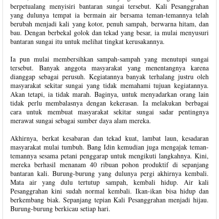
berpetualang menyisiri bantaran sungai tersebut. Kali Pesanggrahan
yang dulunya tempat ia bermain air bersama teman-temannya telah
berubah menjadi kali yang kotor, penuh sampah, berwarna hitam, dan
bau. Dengan berbekal golok dan tekad yang besar, ia mulai menyusuri
bantaran sungai itu untuk melihat tingkat kerusakannya.
Ia pun mulai membersihkan sampah-sampah yang menutupi sungai
tersebut. Banyak anggota masyarakat yang menentangnya karena
dianggap sebagai perusuh. Kegiatannya banyak terhalang justru oleh
masyarakat sekitar sungai yang tidak memahami tujuan kegiatannya.
Akan tetapi, ia tidak marah. Baginya, untuk menyadarkan orang lain
tidak perlu membalasnya dengan kekerasan. Ia melakukan berbagai
cara untuk membuat masyarakat sekitar sungai sadar pentingnya
merawat sungai sebagai sumber daya alam mereka.
Akhirnya, berkat kesabaran dan tekad kuat, lambat laun, kesadaran
masyarakat mulai tumbuh. Bang Idin kemudian juga mengajak teman-
temannya sesama petani penggarap untuk mengikuti langkahnya. Kini,
mereka berhasil menanam 40 ribuan pohon produktif di sepanjang
bantaran kali. Burung-burung yang dulunya pergi akhirnya kembali.
Mata air yang dulu tertutup sampah, kembali hidup. Air kali
Pesanggrahan kini sudah normal kembali. Ikan-ikan bisa hidup dan
berkembang biak. Sepanjang tepian Kali Pesanggrahan menjadi hijau.
Burung-burung berkicau setiap hari.