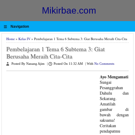
Mikirbae.com
≡
Navigation
Home
»
Kelas IV
» Pembelajaran 1 Tema 6 Subtema 3: Giat Berusaha Meraih Cita-Cita
Pembelajaran 1 Tema 6 Subtema 3: Giat
Berusaha Meraih Cita-Cita
Posted By Nanang Ajim
|
Posted On 11:32 AM
|
With
No Comments
Ayo Mengamati
Sungai
Pesanggrahan
Dahulu dan
Sekarang.
Amatilah
gambar di
bawah dengan
saksama!
Ceritakan
pendapatmu